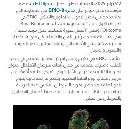
12فبراير 2025، الدوحة، قطر –
حصل
سدرة للطب
، عضو
مؤسسة قطر، مؤخراً على
جائزة BRIO-8
في المسابقة التي
نظمها مجلس قطر للبحوث والتطوير والابتكار. BRIOهي
الحروف الأولى من “Best Representative Image of an
Outcome”، وتعني “أفضل صورة شعاعية تمثل نتيجة بحثية”،
وهي مسابقة تمد جسراً بين الفن والعلم لعرض صور شعاعية
محفزة تعكس نتائج الأبحاث التي يمولها مجلس قطر للبحوث
والتطوير والابتكار.
جائزة BRIO-8 هي تكريم رسمي لمركز التصوير المتقدم في سدرة
للطب، واعتراف بتقدمه في مجال أبحاث سرطان الأطفال. عنوان
الصورة الفائزة هو “حراس الأمل” وهي تعرض عيّنة مأخوذة من
مريض مصاب بورم الخلايا العصبية، يخضع لدراسة حالية يقوم
بتمويلها معهد قطر لبحوث السرطان. تعكس هذه الدراسة
التزام سدرة للطب بتقديم علاجات مخصصة للأطفال المصابين
بالسرطان في قطر.