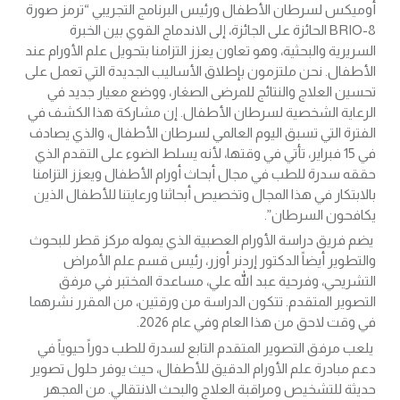
أوميكس لسرطان الأطفال ورئيس البرنامج التجريبي “ترمز صورة
BRIO-8 الحائزة على الجائزة، إلى الاندماج القوي بين الخبرة
السريرية والبحثية، وهو تعاون يعزز التزامنا بتحويل علم الأورام عند
الأطفال. نحن ملتزمون بإطلاق الأساليب الجديدة التي تعمل على
تحسين العلاج والنتائج للمرضى الصغار، ووضع معيار جديد في
الرعاية الشخصية لسرطان الأطفال. إن مشاركة هذا الكشف في
الفترة التي تسبق اليوم العالمي لسرطان الأطفال، والذي يصادف
في 15 فبراير، تأتي في وقتها، لأنه يسلط الضوء على التقدم الذي
حققه سدرة للطب ​​في مجال أبحاث أورام الأطفال ويعزز التزامنا
بالابتكار في هذا المجال وتخصيص أبحاثنا ورعايتنا للأطفال الذين
يكافحون السرطان”.
يضم فريق دراسة الأورام العصبية الذي يموله مركز قطر للبحوث
والتطوير أيضاً الدكتور إردنر أوزر، رئيس قسم علم الأمراض
التشريحي، وفرحية عبد الله علي، مساعدة المختبر في مرفق
التصوير المتقدم. تتكون الدراسة من ورقتين، من المقرر نشرهما
في وقت لاحق من هذا العام وفي عام 2026.
يلعب مرفق التصوير المتقدم التابع لسدرة للطب دوراً حيوياً في
دعم مبادرة علم الأورام الدقيق للأطفال، حيث يوفر حلول تصوير
حديثة للتشخيص ومراقبة العلاج والبحث الانتقالي. من المجهر