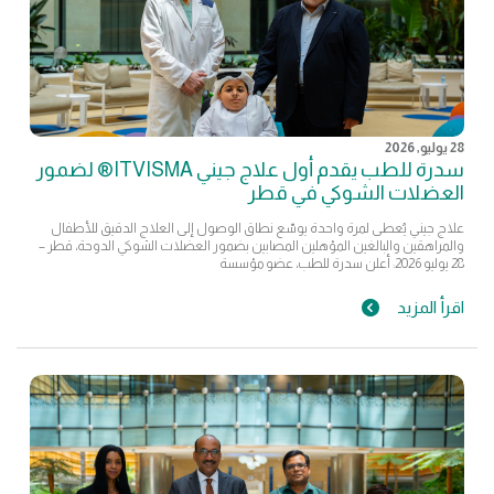
28 يوليو, 2026
سدرة للطب يقدم أول علاج جيني ITVISMA® لضمور
العضلات الشوكي في قطر
علاج جيني يُعطى لمرة واحدة يوسّع نطاق الوصول إلى العلاج الدقيق للأطفال
والمراهقين والبالغين المؤهلين المصابين بضمور العضلات الشوكي الدوحة، قطر –
28 يوليو 2026: أعلن سدرة للطب، عضو مؤسسة
اقرأ المزيد