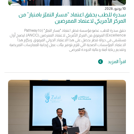
10 يونيو, 2026
سدرة للطب يحقق اعتماد “مسار التميّز بامتياز” من
المركز الأمريكي لاعتماد الممرضين
حقق سدرة للطب، عضو مؤسسة قطر، اعتماد "مسار التميّز" (Pathway to
Excellence) المرموق من المركز الأمريكي لاعتماد الممرضين (ANCC)، ليصبح أول
مستشفى في دولة قطر يحصل على هذا الاعتماد الدولي المرموق. ويكرّم هذا
الاعتماد المؤسسات الصحية التي تلتزم بتوفير بيئات عمل إيجابية للممارسات التمريضية
وتقديم رعاية آمنة وعالية الجودة للمرضى.
اقرأ المزيد