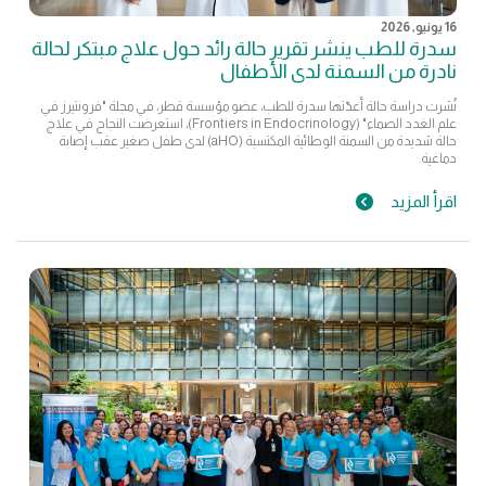
16 يونيو, 2026
سدرة للطب ينشر تقرير حالة رائد حول علاج مبتكر لحالة
نادرة من السمنة لدى الأطفال
نُشرت دراسة حالة أعدّتها سدرة للطب، عضو مؤسسة قطر، في مجلة "فرونتيرز في
علم الغدد الصماء" (Frontiers in Endocrinology)، استعرضت النجاح في علاج
حالة شديدة من السمنة الوطائية المكتسبة (aHO) لدى طفل صغير عقب إصابة
دماغية.
اقرأ المزيد