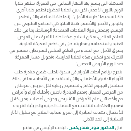
المذهلة التي يتمتع بها الجهاز المناعي. في الصورة، تظهر خلايا
الورم باللون الأخضر، لكن بين الخلايا الخضراء تظهر خلايا أخرى،
خلايا نسميها “حارسة الأمل”. إنها خلايا المناعة، والتي تظهر
باللونين الأحمر والأصفر. هذه الخلايا هي المدافع الطبيعي عن
الجسم، وبفضل قوة العلاجات المتعددة الوسائط، بما في ذلك
العلاج المناعي، يمكن تسليح هذه الخلايا للتعرف على المرض
العنيد واستهدافه ومحاربته. حتى في خضم المعركة الخلوية،
يشرق الأمل. مع التقدم في العلاج المناعي للسرطان، نستمر في
التحرك نحو تمكين هذه الخلايا الحارسة، وتحويل مسار المعركة
ضد الورم الأرومي العصبي”.
يندرج برنامج أبحاث الأورام في سدرة للطب ضمن مبادرة طب
الأورام الدقيق للأطفال، والتي تستفيد من الأبحاث، بما في ذلك
تسلسل الجينوم الكامل، لتخصيص رعاية لكل مريض سرطان
من المرضى الصغار. وتضم المبادرة باحثين وأطباء أورام وأمراض
دم وأخصائيي علم الأمراض التشريحي وجراحي أعصاب. ومن خلال
تصميم العلاجات لتتناسب مع السمات الجينية والجزيئية الفريدة
للأطفال، تهدف المبادرة إلى تعزيز فعالية العلاج مع تقليل الآثار
السلبية إلى الحد الأدنى.
قال
الدكتور ڤوتر هندريكس،
الباحث الرئيسي في مختبر