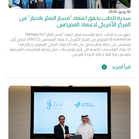
10 يونيو, 2026
سدرة للطب يحقق اعتماد “مسار التميّز بامتياز” من
المركز الأمريكي لاعتماد الممرضين
حقق سدرة للطب، عضو مؤسسة قطر، اعتماد "مسار التميّز" (Pathway to
Excellence) المرموق من المركز الأمريكي لاعتماد الممرضين (ANCC)، ليصبح أول
مستشفى في دولة قطر يحصل على هذا الاعتماد الدولي المرموق. ويكرّم هذا
الاعتماد المؤسسات الصحية التي تلتزم بتوفير بيئات عمل إيجابية للممارسات التمريضية
وتقديم رعاية آمنة وعالية الجودة للمرضى.
اقرأ المزيد