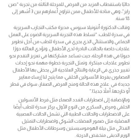
حاليًا باستقطاب المزيد من المرضى للمرحلة الثالثة من تجربة “صن
رايز”، وهي متاحة للأطفال ممن تتراوح أعمارهم بين 3 أشهر إلى
18 سنة.
وقالت الدكتورة أنتونيلا سيوس، مديرة مكتب التجارب السريرية
في سدرة للطب: “تسلط هذه التجربة السريرية الضوء على العمل
الجماعي والاستثنائي الذي يجري في سدرة للطب من أجل تطوير
علاجات خاصة بالحالات النادرة لدى الأطفال. وتؤدي العائلة دورًا
حيويًا في هذه الرحلة، حيث تساعد مشاركتها في تعزيز التقدم نحو
تطوير علاجات مبتكرة. وتمثل التجربة خطوة مهمة نحو إحداث
تغيير جذري في الرعاية والنتائج العلاجية التي يحظى بها الأطفال
المصابون بفرط الأنسولين الخلقي، مما يتيح لنا إرساء معايير
جديدة في علاج هذه الحالة ومنح المرضى الصغار، سواء في قطر
أو خارجها، أملاً جديدًا.”
وبالإضافة إلى اضطرابات الغدد الصماء مثل فرط الأنسولين
الخلقي ومرض السكري من النوع الأول، يركز سدرة للطب أيضًا
على الاضطرابات والحالات الطبية التي تشمل الحالات العصبية
العضلية مثل ضمور العضلات الشوكي واضطرابات التمثيل
الغذائي مثل بيلة الهوموسيستين وسرطانات الأطفال مثل
الورم الدبقي منخفض الدرجة.