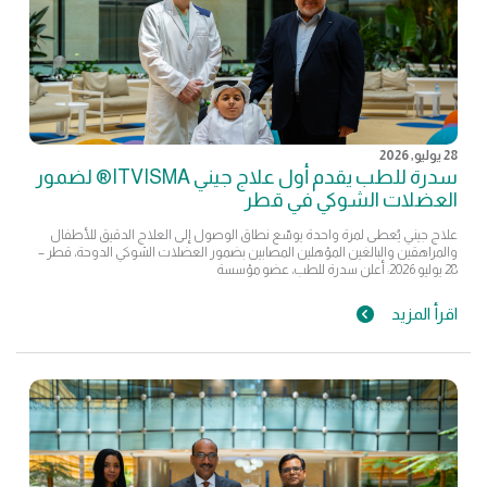
28 يوليو, 2026
سدرة للطب يقدم أول علاج جيني ITVISMA® لضمور
العضلات الشوكي في قطر
علاج جيني يُعطى لمرة واحدة يوسّع نطاق الوصول إلى العلاج الدقيق للأطفال
والمراهقين والبالغين المؤهلين المصابين بضمور العضلات الشوكي الدوحة، قطر –
28 يوليو 2026: أعلن سدرة للطب، عضو مؤسسة
اقرأ المزيد