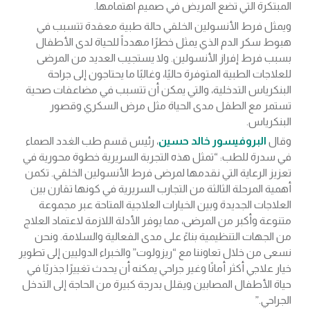
المبتكرة التي تضع المريض في صميم اهتمامها.
ويمثل فرط الأنسولين الخلقي حالة طبية معقدة تتسبب في
هبوط سكر الدم الذي يمثل خطرًا مهدداً للحياة لدى الأطفال
بسبب فرط إفراز الأنسولين. ولا يستجيب العديد من المرضى
للعلاجات الطبية المتوفرة حاليًا، وغالبًا ما يحتاجون إلى جراحة
البنكرياس التدخلية، والتي يمكن أن تتسبب في مضاعفات صحية
تستمر مع الطفل مدى الحياة مثل مرض السكري وقصور
البنكرياس.
وقال
البروفيسور خالد حسين
، رئيس قسم طب الغدد الصماء
في سدرة للطب: “تمثل هذه التجربة السريرية خطوة محورية في
تعزيز الرعاية التي نقدمها لمرضى فرط الأنسولين الخلقي. تكمن
أهمية المرحلة الثالثة من التجارب السريرية في كونها تقارن بين
العلاجات الجديدة وبين الخيارات العلاجية المتاحة عبر مجموعة
متنوعة وأكبر من المرضى، مما يوفر الأدلة اللازمة لاعتماد العلاج
من الجهات التنظيمية بناءً على مدى الفعالية والسلامة. ونحن
نسعى من خلال تعاوننا مع “ريزولوت” والخبراء الدوليين إلى تطوير
خيار علاجي أكثر أمانًا وغير جراحي يمكنه أن يحدث تغييرًا جذريًا في
حياة الأطفال المصابين ويقلل بدرجة كبيرة من الحاجة إلى التدخل
الجراحي.”