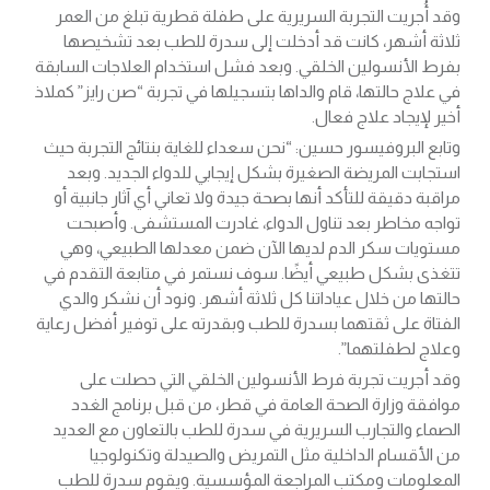
وقد أُجريت التجربة السريرية على طفلة قطرية تبلغ من العمر
ثلاثة أشهر، كانت قد أدخلت إلى سدرة للطب بعد تشخيصها
بفرط الأنسولين الخلقي. وبعد فشل استخدام العلاجات السابقة
في علاج حالتها، قام والداها بتسجيلها في تجربة “صن رايز” كملاذ
أخير لإيجاد علاج فعال.
وتابع البروفيسور حسين: “نحن سعداء للغاية بنتائج التجربة حيث
استجابت المريضة الصغيرة بشكل إيجابي للدواء الجديد. وبعد
مراقبة دقيقة للتأكد أنها بصحة جيدة ولا تعاني أي آثار جانبية أو
تواجه مخاطر بعد تناول الدواء، غادرت المستشفى. وأصبحت
مستويات سكر الدم لديها الآن ضمن معدلها الطبيعي، وهي
تتغذى بشكل طبيعي أيضًا. سوف نستمر في متابعة التقدم في
حالتها من خلال عياداتنا كل ثلاثة أشهر. ونود أن نشكر والدي
الفتاة على ثقتهما بسدرة للطب وبقدرته على توفير أفضل رعاية
وعلاج لطفلتهما”.
وقد أجريت تجربة فرط الأنسولين الخلقي التي حصلت على
موافقة وزارة الصحة العامة في قطر، من قبل برنامج الغدد
الصماء والتجارب السريرية في سدرة للطب بالتعاون مع العديد
من الأقسام الداخلية مثل التمريض والصيدلة وتكنولوجيا
المعلومات ومكتب المراجعة المؤسسية. ويقوم سدرة للطب