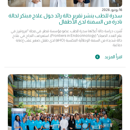
16 يونيو, 2026
سدرة للطب ينشر تقرير حالة رائد حول علاج مبتكر لحالة
نادرة من السمنة لدى الأطفال
نُشرت دراسة حالة أعدّتها سدرة للطب، عضو مؤسسة قطر، في مجلة "فرونتيرز في
علم الغدد الصماء" (Frontiers in Endocrinology)، استعرضت النجاح في علاج
حالة شديدة من السمنة الوطائية المكتسبة (aHO) لدى طفل صغير عقب إصابة
دماغية.
اقرأ المزيد