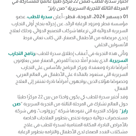
اختيار سدرة للطب ضمن 22 مركزًا طبيًا عالميًا للمشاركة في
المرحلة الثالثة للتجربة السريرية “صن رايز”
01 ديسمبر 2024، الدوحة، قطر:
-أعلن
سدرة للطب
، عضو
مؤسسة قطر ومزود الرعاية الرائد، عن إجرائه بنجاح أولى التجارب
السريرية الدوائية التي ترعاها شركات التصنيع الدوائي، وذلك لعلاج
إحدى مريضاته من الأطفال الصغار، التي كانت تعاني فرط
الأنسولين الخلقي.
وتأتي هذه التجربة في أعقاب إطلاق سدرة للطب ب
رنامج التجارب
السريرية
، الذي يقدم أملاً جديداً للمرضى الصغار ممن يعاونون
أمراضًا نادرة ومعقدة. ويركز البرنامج بالأساس على التجارب
السريرية التي ستعود بالفائدة على الأطفال في العالم العربي،
وخصوصًا هؤلاء الذين يواجهون أمراضًا نادرة تفتقر إلى العلاج
الفعال.
وقد اُختير سدرة للطب كي يكون واحدًا من بين 22 مركزًا طبيًا
حول العالم تشارك في المرحلة الثالثة من التجربة السريرية “
صن
رايز
“. وتؤكد التجربة التي تقودها شركة “ريزولوت”، وهي شركة
مستحضرات دوائية حيوية تختص بتطوير العلاجات الخاصة
بالأمراض النادرة، المكانة المتنامية لسدرة للطب في علاج
مشكلات الغدد الصماء لدى الأطفال والتزامه بتطوير الرعاية