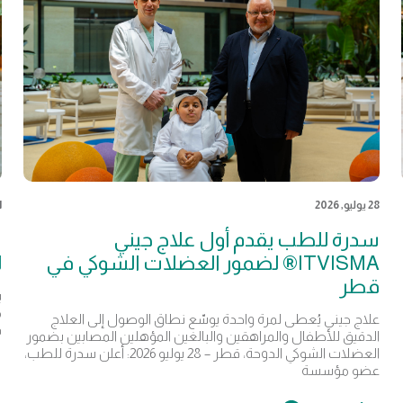
28 يوليو, 2026
21 
سدرة للطب يقدم أول علاج جيني
س
ITVISMA® لضمور العضلات الشوكي في
ل
قطر
ي
م
علاج جيني يُعطى لمرة واحدة يوسّع نطاق الوصول إلى العلاج
ف
الدقيق للأطفال والمراهقين والبالغين المؤهلين المصابين بضمور
العضلات الشوكي الدوحة، قطر – 28 يوليو 2026: أعلن سدرة للطب،
عضو مؤسسة