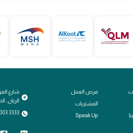
ات
فرص العمل
شارع الغر
الريان , ا
المشتريات
3333 4003 974+
نا
Speak Up