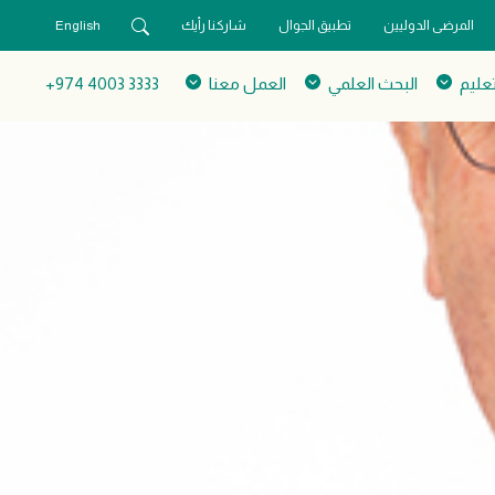
المرضى الدوليين
تطبيق الجوال
شاركنا رأيك
English
تعليم
البحث العلمي
العمل معنا
3333 4003 974+