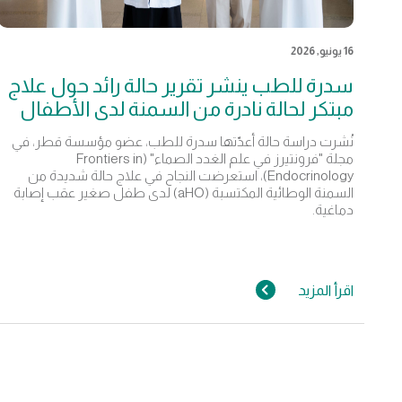
16 يونيو, 2026
سدرة للطب ينشر تقرير حالة رائد حول علاج
مبتكر لحالة نادرة من السمنة لدى الأطفال
نُشرت دراسة حالة أعدّتها سدرة للطب، عضو مؤسسة قطر، في
مجلة "فرونتيرز في علم الغدد الصماء" (Frontiers in
Endocrinology)، استعرضت النجاح في علاج حالة شديدة من
السمنة الوطائية المكتسبة (aHO) لدى طفل صغير عقب إصابة
دماغية.
اقرأ المزيد