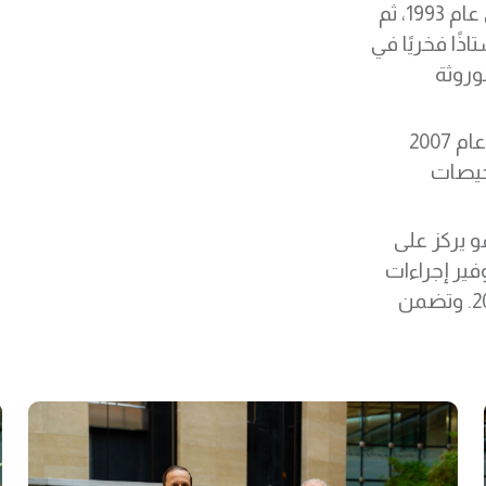
عاد الدكتور لوف إلى جامعة أوكلاند كمحاضر أول في عام 1993، ثم
ختامًا أصبح أستاذًا فخريًا في
موروثة
انتقل الدكتور لوف إلى مستشفى مدينة أوكلاند في عام 2007
خيصات
 لوف إلى سدرة للطب في عام 2017 وهو يركز على
فير إجراءات
تسلسل الإكسوم والجينوم الكامل محليًا في عام 2023. وتضمن