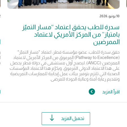
10 يونيو, 2026
2 يون
سدرة للطب يحقق اعتماد “مسار التميّز
س
بامتياز” من المركز الأمريكي لاعتماد
س
الممرضين
ا
حقق سدرة للطب، عضو مؤسسة قطر، اعتماد "مسار التميّز"
و
(Pathway to Excellence) المرموق من المركز الأمريكي لاعتماد
ا
الممرضين (ANCC)، ليصبح أول مستشفى في دولة قطر يحصل
ب
على هذا الاعتماد الدولي المرموق. ويكرّم هذا الاعتماد المؤسسات
الصحية التي تلتزم بتوفير بيئات عمل إيجابية للممارسات التمريضية
وتقديم رعاية آمنة وعالية الجودة للمرضى.
اقرأ المزيد
ا
تحميل المزيد