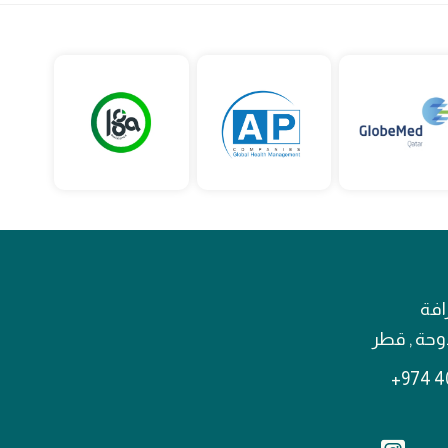
افة
لدوحة , قطر