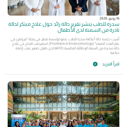
16 يونيو, 2026
سدرة للطب ينشر تقرير حالة رائد حول علاج مبتكر لحالة
نادرة من السمنة لدى الأطفال
نُشرت دراسة حالة أعدّتها سدرة للطب، عضو مؤسسة قطر، في مجلة "فرونتيرز في
علم الغدد الصماء" (Frontiers in Endocrinology)، استعرضت النجاح في علاج
حالة شديدة من السمنة الوطائية المكتسبة (aHO) لدى طفل صغير عقب إصابة
دماغية.
اقرأ المزيد