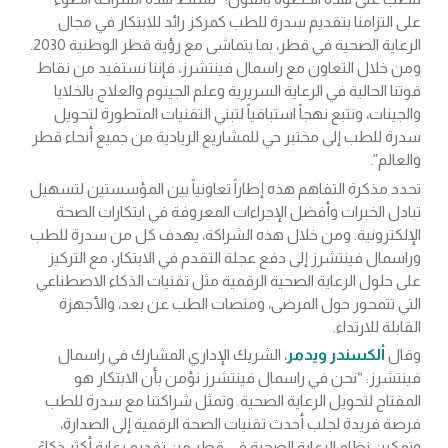
على التزامنا بتقديم سدرة للطب كمركز رائد للابتكار في مجال
الرعاية الصحية في قطر، بما يتماشى مع رؤية قطر الوطنية 2030.
ومن خلال التعاون مع راسمال فينتشرز، فإننا نستفيد من نقاط
قوتنا الحالية في الرعاية السريرية وعلم الجينوم والعلاج بالخلايا
والجينات، ونتبع نهجاً استباقياً لتبني التقنيات المتطورة لتحويل
سدرة للطب إلى مختبر حي للمشاريع الريادية من جميع أنحاء قطر
والعالم”.
تحدد مذكرة التفاهم هذه إطاراً تعاونياً بين المؤسستين لتسهيل
تبادل الخبرات وأفضل الإجراءات المعروفة في ابتكارات الصحة
الإلكترونية. ومن خلال هذه الشراكة، يهدف كل من سدرة للطب
وراسمال فينتشرز إلى دفع عجلة التقدم في الابتكار، مع التركيز
على حلول الرعاية الصحية الرقمية مثل تقنيات الذكاء الاصطناعي
التي تتمحور حول المرضى، ومنصات الطب عن بعد، والأجهزة
القابلة للارتداء.
وقال
ألكسندر ويدمر
، الشريك الإداري المشارك في راسمال
فينتشرز: “نحن في راسمال فينتشرز نؤمن بأن الابتكار هو
المفتاح لتحويل الرعاية الصحية. وتمثل شراكتنا مع سدرة للطب
فرصة فريدة لجلب أحدث تقنيات الصحة الرقمية إلى الصدارة،
وتمكين نظام الرعاية الصحية في قطر من تقديم رعاية أكثر ذكاءً