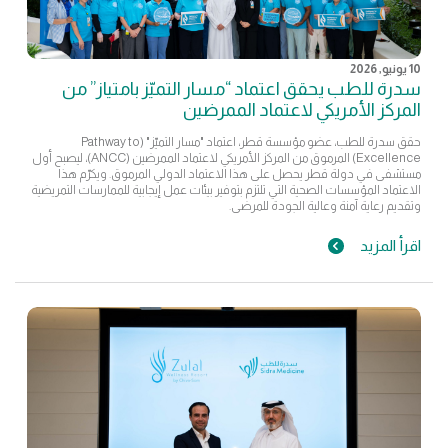
10 يونيو, 2026
سدرة للطب يحقق اعتماد “مسار التميّز بامتياز” من
المركز الأمريكي لاعتماد الممرضين
حقق سدرة للطب، عضو مؤسسة قطر، اعتماد "مسار التميّز" (Pathway to
Excellence) المرموق من المركز الأمريكي لاعتماد الممرضين (ANCC)، ليصبح أول
مستشفى في دولة قطر يحصل على هذا الاعتماد الدولي المرموق. ويكرّم هذا
الاعتماد المؤسسات الصحية التي تلتزم بتوفير بيئات عمل إيجابية للممارسات التمريضية
وتقديم رعاية آمنة وعالية الجودة للمرضى.
اقرأ المزيد