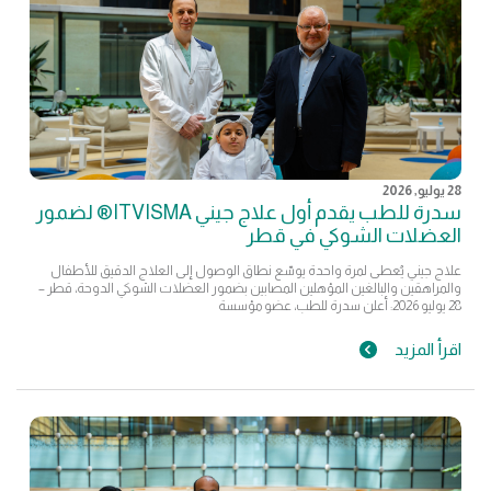
28 يوليو, 2026
سدرة للطب يقدم أول علاج جيني ITVISMA® لضمور
العضلات الشوكي في قطر
علاج جيني يُعطى لمرة واحدة يوسّع نطاق الوصول إلى العلاج الدقيق للأطفال
والمراهقين والبالغين المؤهلين المصابين بضمور العضلات الشوكي الدوحة، قطر –
28 يوليو 2026: أعلن سدرة للطب، عضو مؤسسة
اقرأ المزيد