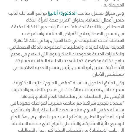
المحيطة به.
وفي سياق متصل، قدّمت
الدكتورة/ أناليزا
تيرانغرا المداخلة الثانية
ضمن أعمال الفعالية، بعنوان “تعزيز صحة المرأة: الذكاء
الاصطناعي والتغذية الدقيقة”. حيث تناولت دور التغذية الدقيقة
في تحسين الصحة وعلاج الأمراض المختلفة. واستعرضت
المداخلة أحدث التطبيقات في هذا المجال، بما في ذلك الأجهزة
الحديثة القابلة للارتداء، والتطبيقات المدعومة بالذكاء الاصطناعي،
والاختبارات الجينية وفحوصات الميكروبيوم، التي تسهم في وضع
برامج غذائية مخصّصة. كما شهدت الجلسة النقاشية مشاركة
الأخصائية/ سيرين أبو الحسن، رئيس قسم التغذية العلاجية في
مستشفى الأمان.
وفي تعليقٍ لها حول سلسلة “مقهى العلوم”، عبّرت الدكتورة /
سحر دعاس، مديرة قسم الأبحاث في «سدرة للطب» والمشرف
الرئيسي على السلسلة، عن تطلعاتها للعام القادم، بقولها:
“سعداء بتجديد شراكتنا مع متاحف مشيرب لمواصلة جهودنا في
سلسلة مقهى العلوم، فقد شهدت السلسلة إقبالاً واسعاً من
أفراد المجتمع القطري، ونتطلع للمزيد من التعاون في هذا العام
لتوسيع دائرة المشاركة، والبناء على النجاح الذي حققته السلسلة،
إلى جانب الاستفادة من تعليقات المشاركين حول الفعاليات