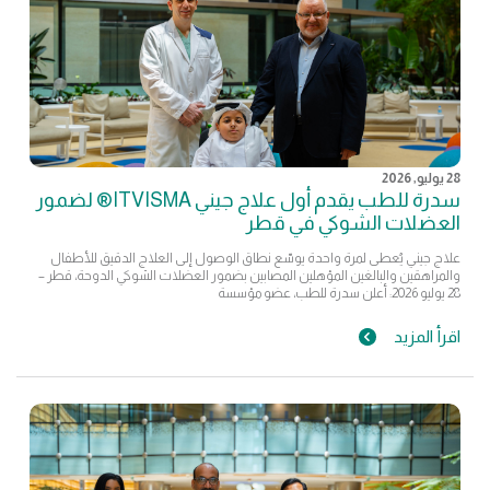
28 يوليو, 2026
سدرة للطب يقدم أول علاج جيني ITVISMA® لضمور
العضلات الشوكي في قطر
علاج جيني يُعطى لمرة واحدة يوسّع نطاق الوصول إلى العلاج الدقيق للأطفال
والمراهقين والبالغين المؤهلين المصابين بضمور العضلات الشوكي الدوحة، قطر –
28 يوليو 2026: أعلن سدرة للطب، عضو مؤسسة
اقرأ المزيد