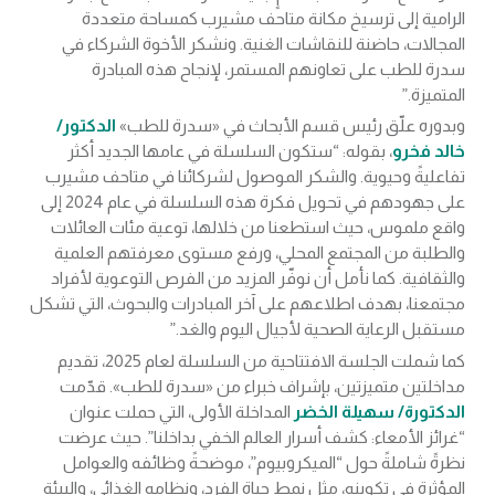
الرامية إلى ترسيخ مكانة متاحف مشيرب كمساحة متعددة
المجالات، حاضنة للنقاشات الغنية. ونشكر الأخوة الشركاء في
سدرة للطب على تعاونهم المستمر، لإنجاح هذه المبادرة
المتميزة.”
وبدوره علّق رئيس قسم الأبحاث في «سدرة للطب»
الدكتور/
خالد فخرو
، بقوله: “ستكون السلسلة في عامها الجديد أكثر
تفاعليةً وحيوية. والشكر الموصول لشركائنا في متاحف مشيرب
على جهودهم في تحويل فكرة هذه السلسلة في عام 2024 إلى
واقع ملموس، حيث استطعنا من خلالها، توعية مئات العائلات
والطلبة من المجتمع المحلي، ورفع مستوى معرفتهم العلمية
والثقافية. كما نأمل أن نوفّر المزيد من الفرص التوعوية لأفراد
مجتمعنا، بهدف اطلاعهم على آخر المبادرات والبحوث، التي تشكل
مستقبل الرعاية الصحية لأجيال اليوم والغد.”
كما شملت الجلسة الافتتاحية من السلسلة لعام 2025، تقديم
مداخلتين متميزتين، بإشراف خبراء من «سدرة للطب». قدّمت
الدكتورة/ سهيلة الخضر
المداخلة الأولى، التي حملت عنوان
“غرائز الأمعاء: كشف أسرار العالم الخفي بداخلنا”. حيث عرضت
نظرةً شاملةً حول “الميكروبيوم”، موضحةً وظائفه والعوامل
المؤثرة في تكوينه، مثل نمط حياة الفرد، ونظامه الغذائي، والبيئة