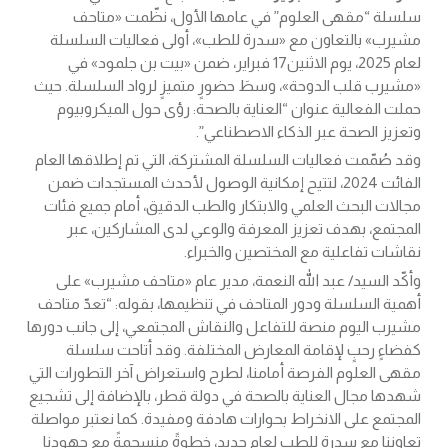
سلسلة “مقهى العلوم” في عامها الأول، نظّمت «متاحف
مشيرب» بالتعاون مع «سدرة للطب»، أولى فعاليات السلسلة
لعام 2025، يوم الاثنين17 فبراير، ضمن «بيت بن جلمود» في
«مشيرب قلب الدوحة»، وسطَ حضورٍ متميزٍ لرواد السلسلة. حيث
حملت الفعالية عنوان “العناية بالصحة: رؤى حول الميكروبيوم
وتعزيز الصحة عبر الذكاء الاصطناعي”.
وقد صُمّمت فعاليات السلسلة المشتركة، التي تم إطلاقها العام
الفائت 2024، لتتيح إمكانية الوصول لأحدث المستجدات ضمن
مجالات البحث العلمي والابتكار والطب الدقيق، أمام جميع فئات
المجتمع، بهدف تعزيز المعرفة والوعي لدى المشاركين، عبر
نقاشات تفاعلية مع المختصين والخبراء.
وأكّد السيد/ عبد الله النعمة، مدير عام «متاحف مشيرب» على
أهمية السلسلة ودور المتاحف في تنظيمها، بقوله: “تعدّ متاحف
مشيرب اليوم منصة للتفاعل والنقاش المجتمعي، إلى جانب دورها
كفضاءٍ رحبٍ لإقامة المعارض المختلفة. وقد أتاحت سلسلة
مقهى العلوم الفرصة أمامنا، لطرح واستعراض آخر التطورات التي
شهدها مجال العناية بالصحة في دولة قطر، بالإضافة إلى تشجيع
المجتمع على الانخراط بحوارات هادفة ومفيدة. كما نعتبر مواصلة
تعاوننا مع سدرة للطب لعامٍ جديد، خطوةً منسجمةً مع جهودنا