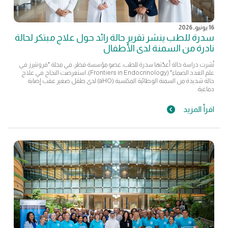
16 يونيو, 2026
سدرة للطب ينشر تقرير حالة رائد حول علاج مبتكر لحالة
نادرة من السمنة لدى الأطفال
نُشرت دراسة حالة أعدّتها سدرة للطب، عضو مؤسسة قطر، في مجلة "فرونتيرز في
علم الغدد الصماء" (Frontiers in Endocrinology)، استعرضت النجاح في علاج
حالة شديدة من السمنة الوطائية المكتسبة (aHO) لدى طفل صغير عقب إصابة
دماغية.
اقرأ المزيد