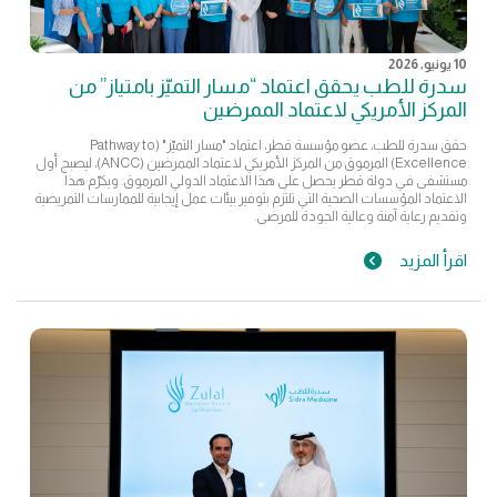
10 يونيو, 2026
سدرة للطب يحقق اعتماد “مسار التميّز بامتياز” من
المركز الأمريكي لاعتماد الممرضين
حقق سدرة للطب، عضو مؤسسة قطر، اعتماد "مسار التميّز" (Pathway to
Excellence) المرموق من المركز الأمريكي لاعتماد الممرضين (ANCC)، ليصبح أول
مستشفى في دولة قطر يحصل على هذا الاعتماد الدولي المرموق. ويكرّم هذا
الاعتماد المؤسسات الصحية التي تلتزم بتوفير بيئات عمل إيجابية للممارسات التمريضية
وتقديم رعاية آمنة وعالية الجودة للمرضى.
اقرأ المزيد