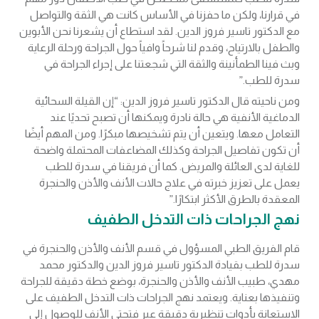
في قرارنا، ولكن ما حفزنا في الأساس كانت هي الثقة والتواصل
مع الدكتور تاسير فروز الدين. لقد استطاع أن يشعرنا نحن الأبوين
والطفل بالارتياح، وقدم لنا شرحاً وافياً حول الجراحة ورحلة الرعاية
وبث فينا الطمأنينة والثقة التي شجعتنا على إجراء الجراحة في
سدرة للطب.”
ومن ناحيته قال الدكتور تاسير فروز الدين: “إن القيلة السحائية
الدماغية الأنفية هي حالة نادرة ويمكنها أن تصبح تحديًا عند
التعامل معها. ويتعين أن يتم تشخيصها مبكرًا. ومن المهم أيضًا
أن تكون تفاصيل الجراحة وكذلك المضاعفات المحتملة واضحة
للغاية لدى العائلة والمريض. كما أن فريقنا في سدرة للطب
يعمل على تعزيز خبرته في علاج حالات الأنف والأذن والحنجرة
المعقدة بالطرق الأكثر ابتكارًا.”
نهج الجراحات ذات التدخل الطفيف
قام الفريق الطبي المسؤول في قسم الأنف والأذن والحنجرة في
سدرة للطب بقيادة الدكتور تاسير فروز الدين والدكتور محمد
مهدي، طبيب الأنف والأذن والحنجرة، بوضع خطة دقيقة للجراحة
وتنفيذها بعناية. ويعتمد نهج الجراحات ذات التدخل الطفيف على
الاستعانة بأدوات تنظيرية دقيقة عبر فتحتي الأنف للوصول إلى