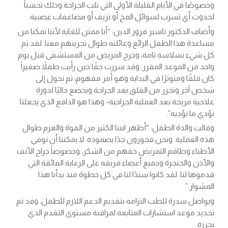
وخصوصًا في الأيام القليلة الأولى التي تلت الجراحة وذلك تحسباً
لحدوث أي تسرب لسوائل المخ أو نزيف أو مضاعفات عصبية.
وأضاف الدكتور تاسير فروز الدين: “أنا ممتن للغاية لأننا تمكنا من
مساعدة هذا الطفل الرائع وعائلته طوال تجربتهم معنا. لقد تم
كل شيء بسلاسة تامة، وخرج المريض من المستشفى قبل يوم
واحد من الموعد المقرر. وقد سررت حقًا حين رأيت طفلاً صغيراً
كان قلقًا ومتوترًا في البداية وهو أمر مفهوم، ثم تحول إلى
شخص آخر وتحرر من القلق بعد الجراحة ويخضع حاليًا لدورة
علاجية مريحة بعد العملية الجراحية- وهذا هو الدافع الذي يجعلنا
نؤدي ما نؤديه”.
وقالت والدة الطفل: “أظهر ابننا الكثير من القوة والعزم طوال
هذه العملية. ونحن فخورون جدًا بصموده. لا يمكننا أن نوفي
الأطباء وطاقم التمريض حقهم من الشكر، وخصوصاً جراح الأنف
والأذن والحنجرة وجميع أعضاء فريقه على الرعاية الفائقة التي
قدموها لنا. لقد كانوا سندًا لنا في كل خطوة منذ بدأنا هذا
المشوار.”
ويواصل سدرة للطب التزامه بتقديم الدعم اللازم للطفل. وقد تم
تحديد موعد استشارات المتابعة لمراقبة مستوى التقدم الذي
يحرزه.