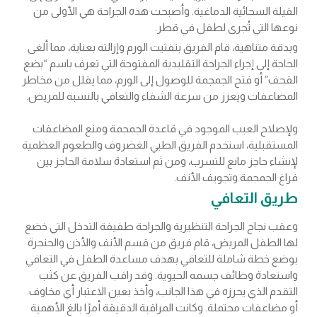
القيلة السحائية الدماغية. وأصبحت هذه الجراحة هي الأولى من
نوعها التي تُجرى لطفل في قطر.
وبدقة متناهية، قام الفريق بتفتيت الورم وإزالته بعناية، مما ألغى
الحاجة إلى إجراء الجراحة التقليدية المفتوحة التي تعرف باسم “بضع
القحف” أو فتح الجمجمة للوصول إلى الورم، مما يقلل من مخاطر
المضاعفات ويعزز من سرعة الشفاء والتعافي بالنسبة للمريض.
ولإصلاح العيب الموجود في قاعدة الجمجمة ومنع المضاعفات
المستقبلية، استخدم الفريق الطبي الغضروف والطعوم العظمية
لإنشاء حاجز مانع للتسرب، ومن ثم استعادة سلامة الحاجز بين
فراغ الجمجمة وتجويف الأنف.
طريق التعافي
وعقب نجاح الجراحة التنظيرية والجراحة طفيفة التدخل التي خضع
لها الطفل المريض، قام فريق من قسم الأنف والأذن والحنجرة
بوضع خطة شاملة للتعافي بهدف مساعدة الطفل في التعافي
واستعادة وظائف جسمه الحيوية. وقد راقب الفريق عن كثب
التقدم الذي يحرزه في هذا الجانب، وأخذ بعين الاعتبار أي مخاوف
أو مضاعفات محتملة. وكانت المراقبة الدقيقة أمرًا بالغ الأهمية