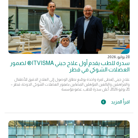
28 يوليو, 2026
سدرة للطب يقدم أول علاج جيني ITVISMA® لضمور
العضلات الشوكي في قطر
علاج جيني يُعطى لمرة واحدة يوسّع نطاق الوصول إلى العلاج الدقيق للأطفال
والمراهقين والبالغين المؤهلين المصابين بضمور العضلات الشوكي الدوحة، قطر –
28 يوليو 2026: أعلن سدرة للطب، عضو مؤسسة
اقرأ المزيد