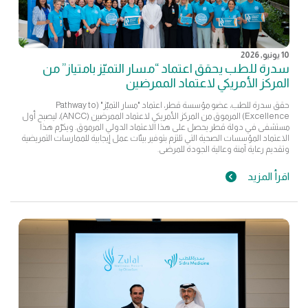
10 يونيو, 2026
سدرة للطب يحقق اعتماد “مسار التميّز بامتياز” من
المركز الأمريكي لاعتماد الممرضين
حقق سدرة للطب، عضو مؤسسة قطر، اعتماد "مسار التميّز" (Pathway to
Excellence) المرموق من المركز الأمريكي لاعتماد الممرضين (ANCC)، ليصبح أول
مستشفى في دولة قطر يحصل على هذا الاعتماد الدولي المرموق. ويكرّم هذا
الاعتماد المؤسسات الصحية التي تلتزم بتوفير بيئات عمل إيجابية للممارسات التمريضية
وتقديم رعاية آمنة وعالية الجودة للمرضى.
اقرأ المزيد