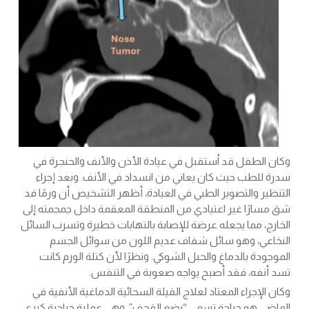
وكان الطفل قد اُستقبل في عيادة الأذن والأنف والحنجرة في
سدرة للطب حيث كان يعاني من انسداد في الأنف. وبعد إجراء
التنظير والتصوير الطبي في العيادة، أظهر التشخيص أن ورمًا قد
شق مسارًا غير اعتيادي من المنطقة المعقمة داخل جمجمته إلى
الخارج، مما يجعله عرضة للإصابة بالتهابات خطيرة وتسرب السائل
النخاعي، وهو سائل شفاف عديم اللون من سوائل الجسم
الموجودة بالدماغ والحبل الشوكي. ونظرًا لأن كتلة الورم كانت
تسد أنفه، فقد أصبح يواجه صعوبة في التنفس.
وكان الإجراء المعتاد لعلاج القيلة السحائية الدماغية الأنفية في
الماضي هو جراحة تسمى “بضع القحف”، وهي عملية جراحية كبرى