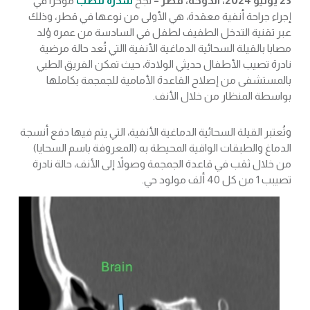
23 يوليو 2024، الدوحة، قطر –
نجح
سدرة للطب
مؤخرًا في
إجراء جراحة أنفية معقدة، هي الأولى من نوعها في قطر، وذلك
عبر تقنية التدخل الطفيف لطفل في السادسة من عمره وُلد
مصابا بالقيلة السحائية الدماغية الأنفية االتي تُعد حالة مرضية
نادرة تصيب الأطفال حديثي الولادة، حيث تمكن الفريق الطبي
بالمستشفى من إصلاح القاعدة الأمامية للجمجمة بكاملها
بواسطة المنظار من خلال الأنف.
وتُعتبر القيلة السحائية الدماغية الأنفية، التي يتم فيها دفع أنسجة
الدماغ والطبقات الواقية المحيطة به (المعروفة باسم السحايا)
من خلال ثقب في قاعدة الجمجمة وصولاً إلى الأنف، حالة نادرة
تصيبب 1 من كل 40 ألف مولود حي.