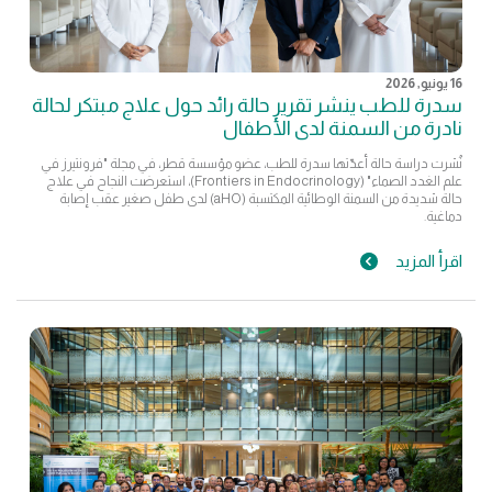
16 يونيو, 2026
سدرة للطب ينشر تقرير حالة رائد حول علاج مبتكر لحالة
نادرة من السمنة لدى الأطفال
نُشرت دراسة حالة أعدّتها سدرة للطب، عضو مؤسسة قطر، في مجلة "فرونتيرز في
علم الغدد الصماء" (Frontiers in Endocrinology)، استعرضت النجاح في علاج
حالة شديدة من السمنة الوطائية المكتسبة (aHO) لدى طفل صغير عقب إصابة
دماغية.
اقرأ المزيد