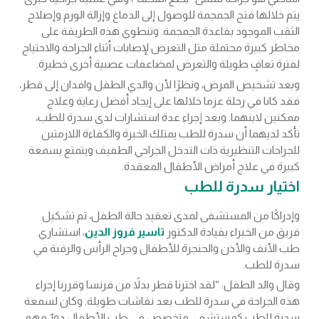
يتم خلالها فتح الجمجمة للوصول إلى الدماغ وإزالة الورم وإصلاح
الثقب الموجود بقاعدة الجمجمة. وتنطوي هذه الطريقة على
مخاطر كبيرة محتملة مثل التعرض لإصابات أثناء الجراحة والاحتياج
لفترة تعافٍ طويلة والتعرض لمضاعفات عصبية أخرى خطيرة.
وبعد تشخيص المرض، ونظرًا لأن والدي الطفل وافدان إلى قطر،
فقد كانا في رحلة عزما خلالها على إيجاد أفضل رعاية وعلاج
ممكنين لابنهما. وبعد إجراء عدة استشارات لدى سدرة للطب،
تأكد لديهما أن سدرة للطب يمتلك الخبرة والكفاءة اللازمتين
للجراحات التنظيرية ذات التدخل الجراحي الطفيف ويتمتع بسمعة
كبيرة في علاج أمراض الأطفال المعقدة.
اختيار سدرة للطب
وإدراكًا من المستشفى لمدى تعقيد حالة الطفل، تم تشكيل
فريق من الخبراء بقيادة الدكتور
تاسير فروز الدين
، استشاري
طب الأنف والأذن والحنجرة للأطفال وجراح الرأس والرقبة في
سدرة للطب.
وقال والد الطفل: “لقد اخترنا قطر بدلاً من فرنسا وقررنا إجراء
هذه الجراحة في سدرة للطب بعد نقاشات طويلة. وكان لسمعة
سدرة للطب كمستشفى متخصص في طب الأطفال دورٌ مهم