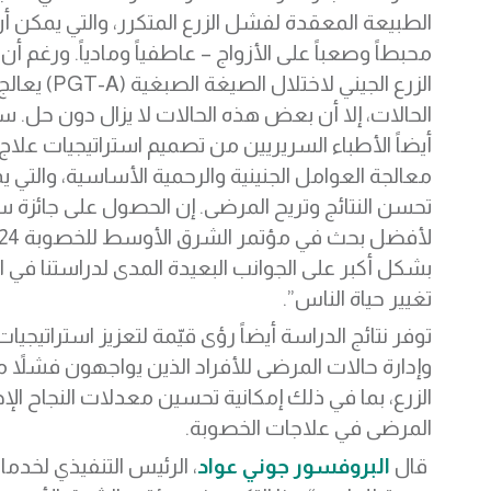
الطبيعة المعقدة لفشل الزرع المتكرر، والتي يمكن أن 
محبطاً وصعباً على الأزواج – عاطفياً ومادياً. ورغم أن 
الزرع الجيني لاختلال ا
الحالات، إلا أن بعض هذه الحالات لا يزال دون حل. 
أيضاً الأطباء السريريين من تصميم استراتيجيات علا
معالجة العوامل الجنينية والرحمية الأساسية، والتي 
تحسن النتائج وتريح المرضى. إن الحصول على جائزة 
بشكل أكبر على الجوانب البعيدة المدى لدراستنا في ا
تغيير حياة الناس”.
توفر نتائج الدراسة أيضاً رؤى قيّمة لتعزيز استراتيجيات
وإدارة حالات المرضى للأفراد الذين يواجهون فشلاً مت
الزرع، بما في ذلك إمكانية تحسين معدلات النجاح الإ
المرضى في علاجات الخصوبة.
قال
البروفسور جوني عواد
، الرئيس التنفيذي لخدما