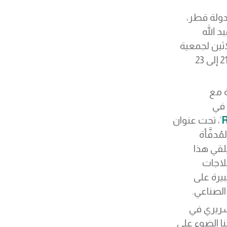
 دولة قطر،
د الله
اثين لجمعية
، الذي عقد في الفترة من 21 إلى 23
ة مع
 في
R
’، تحت عنوان
ُدفَّأة
يلقي هذا
لاجات
يرة على
لصناعي.
لسريري في
ا الضوء على