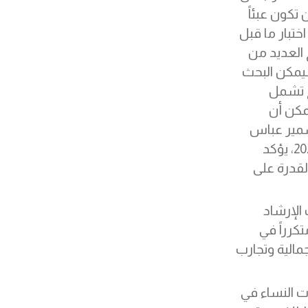
تكون عبئاً
اختبار ما قبل
لصيغة الصبغية (PGT-A) يعالج العديد من
سيمكن البحث
ج تشمل
يمكن أن
سمير عباس
لأفضل بحث في مؤتمر الشرق الأوسط للخصوبة 2024، يؤكد
لقدرة على
 الإرشاد
كرراً في
جمالية وتجارب
ت النساء في