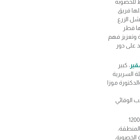
 للخصوبة
ذلها فريق
شل الزرع
ها قطر
ة وتعزيز فهم
د على دور
قير
، كبير
لة السريرية
لدكتورة موزا
ب الوقائي
جمع مؤتمر الشرق الأوسط للخصوبة 2024 أكثر من 1200
لمنطقة،
 الخصوبة،