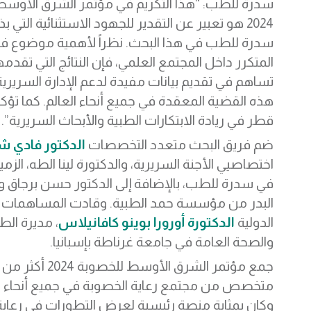
سدرة للطب: “هذا التكريم في مؤتمر الشرق الأوسط
2024 هو تعبير عن التقدير للجهود الاستثنائية التي ب
سدرة للطب في هذا البحث. نظراً لأهمية موضوع ف
المتكرر داخل المجتمع العلمي، فإن النتائج التي تقدم
تساهم في تقديم بيانات مفيدة لدعم الإدارة السريري
هذه القضية المعقدة في جميع أنحاء العالم. كما تؤك
قطر في ريادة الابتكارات الطبية والأبحاث السريرية”.
ضم فريق البحث متعدد التخصصات
الدكتور فادي ش
اختصاصيي الأجنة السريرية، والدكتورة لينا الطه، الزمي
في سدرة للطب، بالإضافة إلى الدكتور حسن برجاق وا
البدر من مؤسسة حمد الطبية. وقادت المساهمات
الدولية
الدكتورة أورورا بوينو كافانيلاس
، مديرة الط
والصحة العامة في جامعة غرناطة بإسبانيا.
متخصص من مجتمع رعاية الخصوبة في جميع أنحاء ا
وكان بمثابة منصة رئيسية لعرض التطورات في رعاية