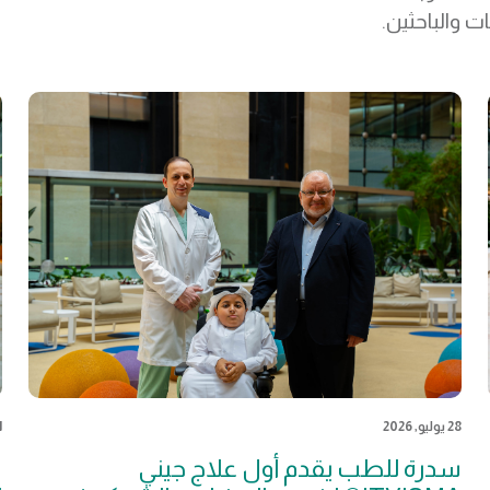
ت والباحثين.
28 يوليو, 2026
21 
سدرة للطب يقدم أول علاج جيني
س