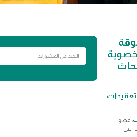
وقة
خصوبة
بحاث
 تعقيدات
ب
، عضو
” عن