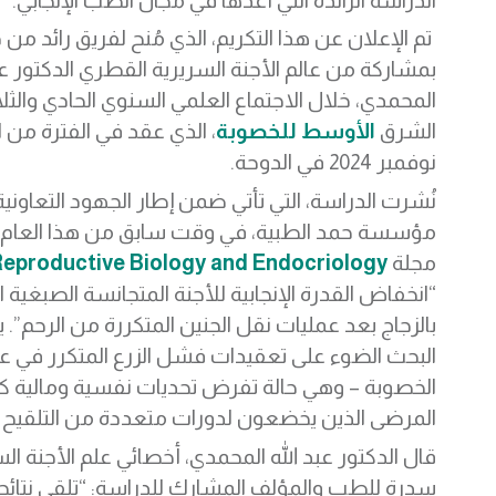
الدراسة الرائدة التي أعدّها في مجال الطب الإنجابي.
تم الإعلان عن هذا التكريم، الذي مُنح لفريق رائد من
بمشاركة من عالم الأجنة السريرية القطري الدكتور عب
المحمدي، خلال الاجتماع العلمي السنوي الحادي والثل
الشرق
الأوسط للخصوبة
نوفمبر 2024 في الدوحة.
نُشرت الدراسة، التي تأتي ضمن إطار الجهود التعاوني
مؤسسة حمد الطبية، في وقت سابق من هذا العام
مجلة
eproductive Biology and Endocriology
“انخفاض القدرة الإنجابية للأجنة المتجانسة الصبغية الم
بالزجاج بعد عمليات نقل الجنين المتكررة من الرحم”. 
البحث الضوء على تعقيدات فشل الزرع المتكرر في ع
الخصوبة – وهي حالة تفرض تحديات نفسية ومالية كب
المرضى الذين يخضعون لدورات متعددة من التلقيح ا
قال الدكتور عبد الله المحمدي، أخصائي علم الأجنة ا
سدرة للطب والمؤلف المشارك للدراسة: “تلقي نتائجن