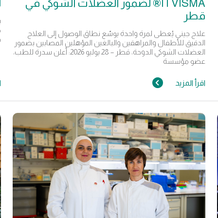
ITVISMA® لضمور العضلات الشوكي في
ل
قطر
ي
م
علاج جيني يُعطى لمرة واحدة يوسّع نطاق الوصول إلى العلاج
ف
الدقيق للأطفال والمراهقين والبالغين المؤهلين المصابين بضمور
العضلات الشوكي الدوحة، قطر – 28 يوليو 2026: أعلن سدرة للطب،
عضو مؤسسة
اقرأ المزيد
ا