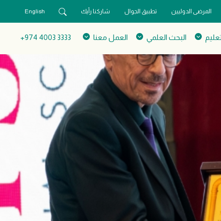
المرضى الدوليين
تطبيق الجوال
شاركنا رأيك
English
تعليم
البحث العلمي
العمل معنا
3333 4003 974+