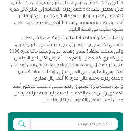
كما جرى خلال الحفل تكريم أفضل طبيب مقيم من خلال تقديم
جائزة تتضمن شهادة وهدية رمزية، بالإضافة إلى مبلغ مالي قدره
2500 ريال قطري. وفازت بهذه الجائزة كلّ من الدكتورة تمارا
الشريف، طبيبة مقيمة في السنة الرابعة، والدكتورة دانة العلي،
طبيبة مقيمة في السنة الثانية.
وحصلت الدكتورة فاطمة السليماني المتخصصة في الطب
النفسي للأطفال والمراهقين، على جائزة أفضل طبيب زميل،
والتي شملت شهادة تقدير وهدية رمزية ومبلغًا ماليًا قدره 5000
ريال قطري. كما حصل برنامج طب أمراض الكلى لدى الأطفال
على جائزة أفضل بيئة تعليمية وبرنامج معتمد من قبل المجلس
الأكاديمي للتعليم الطبي العالي الدولي وكذلك شهادة تقدير
وهدية رمزية ومبلغ مالي قدره 10 آلاف ريال قطري.
وأخيرًا، مُنحت جائزة المسؤول المؤسسي المنتخب للدكتور أحمد
الحمادي، رئيس قسم الخدمات الطبية بالإنابة، تقديرًا لتميزه في
مجال المبدأ العلمي بالقدوة والابتكار والتحليل.