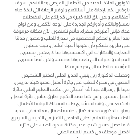
تكونون الملاذ للعديد من الأطفال المرضى وعائلاتهم.. سوف
يلوذون بكم للإجابة على أسئلتهم وتوفير الرعاية التي تنقذ حياة
أطفالهم. ونحن نثق ثقة كبيرة في قدرتكم على الاضطلاع
بمسؤولياتكم وأدواركم الجديدة على الوجه الأكمل. ومن نواح
عدة، فإنني أعتبركم سفراء، فأنتم تتمتعون الآن بمكانة مرموقة
بعد إتمام برامجكم التخصصية في سدرة للطب وتمضون قدمًا
على طريق حلمكم بأن تكونوا أطباء أطفال، حيث تحملون
المعارف والمهارات التي اكتسبتموها، بما لا يعكس مستوى
القدرات والخبرات التي بلغتموها فحسب، ولكن أيضاً مستوى
المؤسسة الطبية التي تخرجتم فيها.
وحصلت الدكتورة ربى بنيني، المدير الطبي لمختبر التشخيص
العصبي في سدرة للطب، على جائزة أفضل عضو هيئة تدريس،
فيما نال إسراك عبد الله، أخصائي في مكتب التعليم الطبي، جائزة
أفضل منسق برامج. كما حصد الدكتور طارق عباس جائزة أفضل
باحث تعليمي، وهو استشاري طب المسالك البولية للأطفال
وفازت الدكتورة مديحة كمال، طبيبة أطفال معالجة في سدرة
للطب بجائزة التعليم الطبي الجامعي للتميز في التدريس السريري.
فيما حصل حسن شيخ، مدير مكتبة سدرة للطب، على جائزة
افضل موظف في قسم التعليم الطبي.