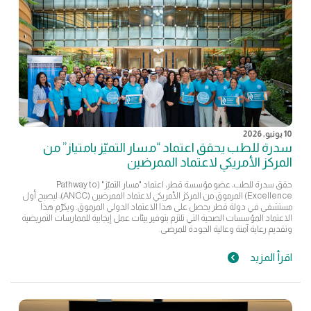
10 يونيو, 2026
سدرة للطب يحقق اعتماد “مسار التميّز بامتياز” من
المركز الأمريكي لاعتماد الممرضين
حقق سدرة للطب، عضو مؤسسة قطر، اعتماد "مسار التميّز" (Pathway to
Excellence) المرموق من المركز الأمريكي لاعتماد الممرضين (ANCC)، ليصبح أول
مستشفى في دولة قطر يحصل على هذا الاعتماد الدولي المرموق. ويكرّم هذا
الاعتماد المؤسسات الصحية التي تلتزم بتوفير بيئات عمل إيجابية للممارسات التمريضية
وتقديم رعاية آمنة وعالية الجودة للمرضى.
اقرأ المزيد