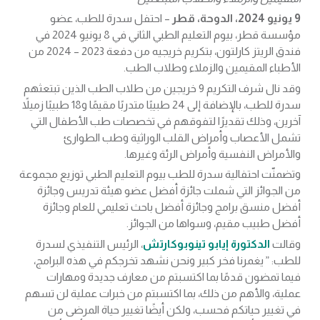
9 يونيو 2024، الدوحة، قطر
– احتفل سدرة للطب، عضو
مؤسسة قطر، بيوم التعليم الطبي الثاني في 8 يونيو 2024 في
فندق الريتز كارلتون، بتكريم خريجيه من دفعة 2023 – 2024 من
الأطباء المقيمين والزملاء وطلاب الطب.
وقد نال شرف التكريم 9 خريجين من طلاب الطب الذين تبتعثهم
سدرة للطب، بالإضافة إلى 24 طبيبًا متدربًا مقيمًا و18 طبيبًا زميلاً
آخرين، وذلك تقديرًا لتفوقهم في تخصصات طب الأطفال التي
تشمل الأعصاب وأمراض القلب الوراثية وطب الطوارئ
والأمراض النفسية وأمراض الرئة وغيرها.
وتضمنّت احتفالية سدرة للطب بيوم التعليم الطبي توزيع مجموعة
من الجوائز التي شملت جائزة أفضل عضو هيئة تدريس وجائزة
أفضل منسق برامج وجائزة أفضل باحث تعليمي للعام وجائزة
أفضل طبيب مقيم، وسواها من الجوائز.
وقالت
الدكتورة إيابو تينوبوكارتش
، الرئيس التنفيذي لسدرة
للطب: ” يغمرنا فخر كبير ونحن نشهد تخرجكم في هذه البرامج،
فيما تمضون قدمًا بما اكتسبتم من معارف جديدة ومهارات
عملية، والأهم من ذلك، بما اكتسبتم من خبرات عملية لن تسهم
في تغيير حياتكم فحسب، ولكن أيضًا تغيير حياة المرضى من