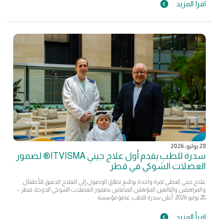
اقرأ المزيد
28 يوليو, 2026
سدرة للطب يقدم أول علاج جيني ITVISMA® لضمور
العضلات الشوكي في قطر
علاج جيني يُعطى لمرة واحدة يوسّع نطاق الوصول إلى العلاج الدقيق للأطفال
والمراهقين والبالغين المؤهلين المصابين بضمور العضلات الشوكي الدوحة، قطر –
28 يوليو 2026: أعلن سدرة للطب، عضو مؤسسة
اقرأ المزيد