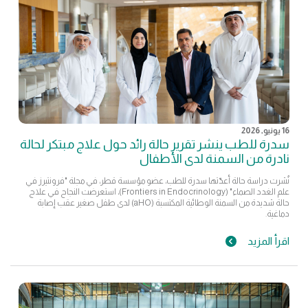
16 يونيو, 2026
سدرة للطب ينشر تقرير حالة رائد حول علاج مبتكر لحالة
نادرة من السمنة لدى الأطفال
نُشرت دراسة حالة أعدّتها سدرة للطب، عضو مؤسسة قطر، في مجلة "فرونتيرز في
علم الغدد الصماء" (Frontiers in Endocrinology)، استعرضت النجاح في علاج
حالة شديدة من السمنة الوطائية المكتسبة (aHO) لدى طفل صغير عقب إصابة
دماغية.
اقرأ المزيد