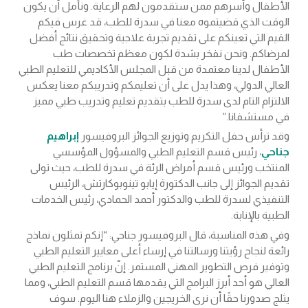
الأطفال وأسرهم ممن ستقدمون لهم الرعاية. ونأمل أن يكون
الوقت الذي قضيتموه معنا في سدرة للطب، قد غرس فيكم
القيم التي تعينكم على تقديم تجربة علاجية وتحقيق نتائج أفضل
لمرضاكم. ونحن نفخر بشدة لكون معظم تخصصات طب
الأطفال لدينا معتمدة من قبل المجلس الأكاديمي للتعليم الطبي
العالي الدولي، وهذا يدل على أن تعليمكم وتدريبكم معنا يعكس
الالتزام التام لدى سدرة للطب بتقديم تعليم وتدريب طبي مميز
في مستشفانا.”
وقد ترأس حفل التكريم وتوزيع الجوائز البروفيسور
إبراهيم
جناحي
، رئيس قسم التعليم الطبي والمسؤول المؤسسي
المنتخب ورئيس قسم أمراض الرئة في سدرة للطب، حيث تولى
تقديم الجوائز إلى جانب الدكتورة إيابو تينوبوكارتش، الرئيس
التنفيذي لسدرة للطب والدكتور أحمد الحمادي، رئيس الخدمات
الطبية بالإنابة.
وفي هذه المناسبة، قال البروفيسور جناحي: “إنكم تمثلون نماذج
رائعة لنجاح رؤيتنا ورسالتنا في إرساء أعلى معايير التعليم الطبي
وتوفير فرص التطوير المهني المستمر. إنّ برنامج التعليم الطبي
العالي هو أحد أبرز البرامج التي يقدمها قسم التعليم الطبي، ومما
يثلج صدورنا حقًا أن نرى الخريجين والزملاء هنا اليوم. سوف