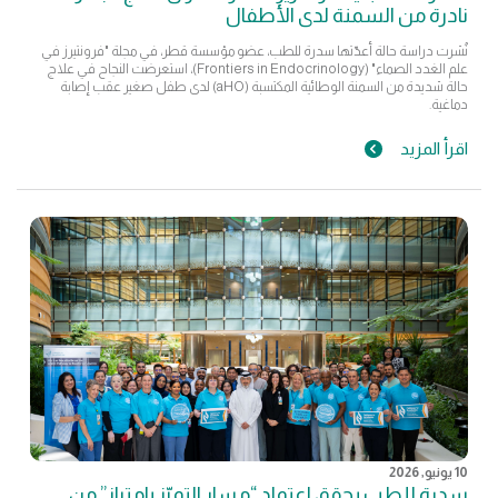
نادرة من السمنة لدى الأطفال
نُشرت دراسة حالة أعدّتها سدرة للطب، عضو مؤسسة قطر، في مجلة "فرونتيرز في
علم الغدد الصماء" (Frontiers in Endocrinology)، استعرضت النجاح في علاج
حالة شديدة من السمنة الوطائية المكتسبة (aHO) لدى طفل صغير عقب إصابة
دماغية.
اقرأ المزيد
10 يونيو, 2026
سدرة للطب يحقق اعتماد “مسار التميّز بامتياز” من