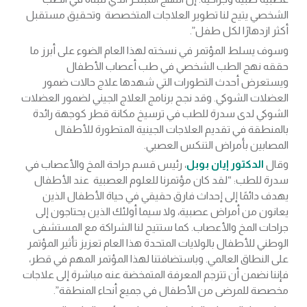
الشخصي يتيح لنا تطوير العلاجات المتخصصة وتحقيق مستقبل
أكثر ازدهارًا لكل طفل”.
وسوف يسلط المؤتمر في نسخته لهذا العام الضوء على أبرز ما
حققه نهج الطب الشخصي في طب أعصاب الأطفال
ويستعرض أحدث التطورات التي شهدها علاج حالات ضمور
العضلات الشوكي. وقد نجح برنامج العلاج الجيني لضمور العضلات
الشوكي لدى سدرة للطب في ترسيخ مكانة قطر كوجهة رائدة
بالمنطقة في تقديم العلاجات الجينية المتطورة للأطفال
المصابين بأمراض التنكس العصبي.
وقال
الدكتور إيان بوبل
، رئيس قسم جراحة المخ والأعصاب في
سدرة للطب: “لقد كان مؤتمرنا للعلوم العصبية عند الأطفال
يهدف دائمًا إلى إحداث فارق حقيقي في حياة الأطفال الذين
يعانون من أمراض عصبية، ولا سيما أولئك الذين يحتاجون إلى
جراحات المخ والأعصاب. كما ستتيح لنا الشراكة مع المستشفى
الوطني للأطفال بالولايات المتحدة هذا العام تعزيز تأثير المؤتمر
على النطاق العالمي. وباستضافتنا لهذا المؤتمر المهم في قطر،
فإننا نضمن أن تترجم المعرفة المتمخضة عنه مباشرة إلى علاجات
مخصصة للمرضى من الأطفال في جميع أنحاء المنطقة”.