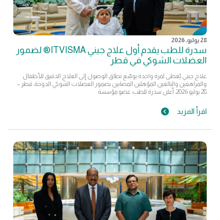
28 يوليو, 2026
سدرة للطب يقدم أول علاج جيني ITVISMA® لضمور
العضلات الشوكي في قطر
علاج جيني يُعطى لمرة واحدة يوسّع نطاق الوصول إلى العلاج الدقيق للأطفال
والمراهقين والبالغين المؤهلين المصابين بضمور العضلات الشوكي الدوحة، قطر –
28 يوليو 2026: أعلن سدرة للطب، عضو مؤسسة
اقرأ المزيد