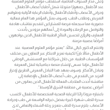
وعلى مدار السنوات الماضية، استقطب مؤتمر العلوم العصبية
عند الأطفال جمهورًا متنوعًا، شمل أطباء أعصاب الأطفال
وجراحي الأعصاب وأطباء الأطفال وأطباء الرعاية الأولية وطواقم
التمريض وطلاب الطب. وسوف يمثل المؤتمر هذا العام فعالية
حضورية مما سيجعله فرصة للمشاركين لتقديم نقاشات هادفة
والتواصل مع الزملاء والعودة إلى أعمالهم مزودين بأحدث
المعارف والرؤى لتحسين النتائج الطبية للأطفال الذين يواجهون
أمراضًا عصبية مزمنة.
واختتم الدكتور كيالي قائلاً: “يعتبر مؤتمر العلوم العصبية عند
الأطفال مثالاً بارزًا لكيفية تعزيز الابتكار عبر التعاون بين مختلف
المؤسسات الطبية. من خلال شراكتنا مع المستشفى الوطني
للأطفال فإننا نسعى لإنشاء منصة ديناميكية لنقل المعرفة
وتبادل الأفكار. وسوف يمهد هذا التبادل المعرفي الطريق لإحراز
المزيد من التقدم في طب أعصاب الأطفال، بالإضافة إلى
مناقشة أحدث العلاجات الفعالة للأطفال الذين يعانون من
أمراض عصبية في منطقة الشرق الأوسط”.
باعتباره مزودًا رائدًا للرعاية الصحية المتخصصة للأطفال، اكتسب
سدرة للطب شهرة كبيرة بفضل خبراته الواسعة في طب وجراحة
الأعصاب. يلتزم سدرة للطب بتعزيز رحلة الشفاء والتعافي لدى