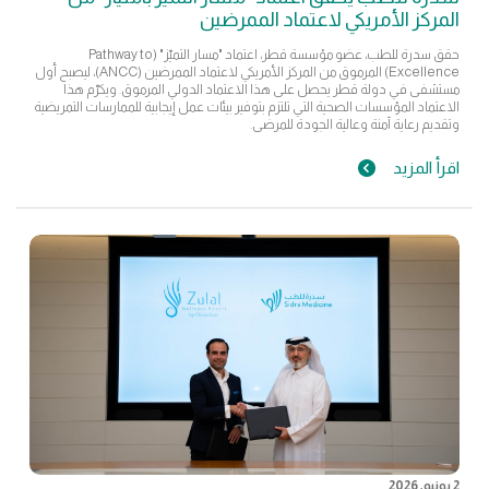
المركز الأمريكي لاعتماد الممرضين
حقق سدرة للطب، عضو مؤسسة قطر، اعتماد "مسار التميّز" (Pathway to
Excellence) المرموق من المركز الأمريكي لاعتماد الممرضين (ANCC)، ليصبح أول
مستشفى في دولة قطر يحصل على هذا الاعتماد الدولي المرموق. ويكرّم هذا
الاعتماد المؤسسات الصحية التي تلتزم بتوفير بيئات عمل إيجابية للممارسات التمريضية
وتقديم رعاية آمنة وعالية الجودة للمرضى.
اقرأ المزيد
2 يونيو, 2026