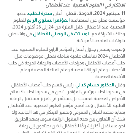
الابتكار في ا العلوم العصبية عند الأطفال
11 سبتمبر 2024، الدوحة، قطر:
– أعلن
سدرة للطب
، عضو
مؤسسة قطر، عن استضافته
المؤتمر السنوي الرابع
للعلوم
العصبية عند الأطفال خلال الفترة من 24 إلى 26 أكتوبر 2024،
وذلك بالشراكة مع
المستشفى الوطني للأطفال
في واشنطن
بالولايات المتحدة الأمريكية.
وسوف يتضمن جدول أعمال المؤتمر الرابع للعلوم العصبية عند
الأطفال 2024 نقاشات علمية شاملة تغطي موضوعات مثل
طب أعصاب الأطفال وجراحات الأعصاب والرعاية الحرجة في طب
الأعصاب وعلم الوراثة العصبية وعلم المناعة العصبية وعلم
الأشعة العصبية.
وقال
الدكتور حسام كيالي
، رئيس قسم طب أعصاب الأطفال
في سدرة للطب ورئيس المؤتمر : “نحن في سدرة للطب لا نعالج
الأمراض العصبية فحسب، بل نستثمر في تعزيز مستقبل الرعاية
الطبية للأطفال. وقد أصبح مؤتمر العلوم العصبية عند الأطفال
بمثابة منصة للتبادل المعرفي وتحفيز الابتكار في هذا الجانب. ولا
شك أن التعاون بين هذه العقول الرائعة سوف يمهد الطريق
نحو مستقبل أكثر إشراقًا للأطفال الذين يحتاجون إلى رعاية
عصبية طبية وجراحية. إن النهج المبتكر الذي نتبناه في الطب