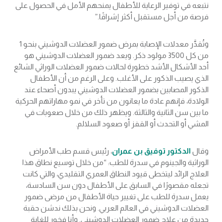
نتبعه في توفير الرعاية للأطفال يمنحهم الأمل في الحصول على
فرصة من أجل مستقبل أكثر إشراقًا.”
وتُقدَّر معدلات الإصابة بمرض ضمور العضلات الدوشيني بنحو 1
من كل 3500 مولود ذكر. ويعد ضمور العضلات الدوشيني هو
أحد الأشكال الأشد خطورة لحالات ضمور العضلات الوراثي الشائع
الذي يصيب الذكور على الأغلب. وعلى الرغم من أن الأطفال
الذكور المصابين بضمور العضلات الدوشيني يبدون أصحاء عند
الولادة، فإنهم عادة ما يعانون من تأخر في نمو مهاراتهم الحركية
ما بين سن الثانية والثالثة. ويظهر ذلك من خلال صعوبات في
المشي أو التحدث أو القفز أو صعود السلالم.
وقال
الدكتور توفيق بن عمران
، رئيس قسم طب الأمراض
الوراثية والجينوم في سدرة للطب: “من خلال توسيع نطاق هذا
العلاج الرائد ليتخطى قيود النطاق العمري التقليدي، والتي كانت
تجعله مقصورًا في السابق على الأطفال دون سن السادسة،
يعمل سدرة للطب على تغيير حياة الأطفال من مرضى ضمور
العضلات الدوشيني في العالم العربي. ونحن بذلك ندشن حقبة
جديدة من علاج ضمور العضلات الدوشيني. وأنا فخور للغاية