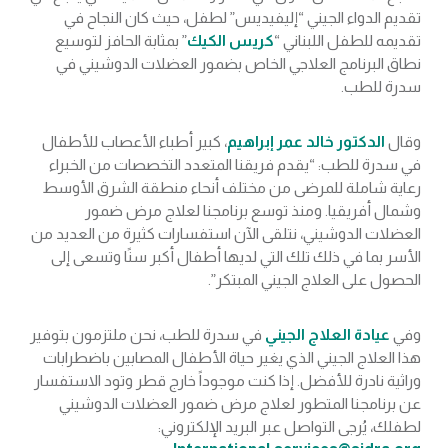
تقديم الدواء الجيني “إليفيديس” لطفل، حيث كان النجاح في
تقديمه للطفل اللبناني “
كريس الكيك
” بمثابة الحافز لتوسيع
نطاق البرنامج العلاجي الخاص بضمور العضلات الدوشيني في
سدرة للطب.
وقال
الدكتور خالد عمر إبراهيم
، كبير أطباء الأعصاب للأطفال
في سدرة للطب: “يقدم فريقنا المتعدد التخصصات من الخبراء
رعاية شاملة للمرضى من مختلف أنحاء منطقة الشرق الأوسط
وشمال أفريقيا. ومنذ توسع برنامجنا لعلاج مرض ضمور
العضلات الدوشيني، نتلقى الآن استفسارات كثيرة من العديد من
الأسر بما في ذلك تلك التي لديها أطفال أكبر سنًا وتسعى إلى
الحصول على العلاج الجيني المبتكر”.
وفي
عيادة العلاج الجيني
في سدرة للطب، نحن ملتزمون بتوفير
هذا العلاج الجيني الذي يغير حياة الأطفال المصابين باضطرابات
وراثية نادرة للأفضل. إذا كنت موجوداً خارج قطر وتود الاستفسار
عن برنامجنا المتطور لعلاج مرض ضمور العضلات الدوشيني
لطفلك، يُرجى التواصل عبر البريد الإلكتروني: