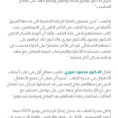
شرح الدكتور توفيق الحالة بوضوح ووضع فهد على العلاج
المناسب.”
وتابعت: “نحن ممتنون للغاية للرعاية المتميزة التي قدمها الفريق
بأكمله في سدرة للطب، من الكادر الطبي إلى الموظفين، حيث
كانت معاملتهم لنا في غاية اللطف. وأود أن أتوجه بالشكر الخاص
للدكتور توفيق، والدكتور فوزي، والدكتور خالد إبراهيم على
دعمهم الاستثنائي. لم يكن الأمر مقتصرًا على الدواء فحسب؛ بل
تعلمت بمساعدة الأطباء والممرضات كيفية التعامل مع فهد
وحالته بشكل أكثر فاعلية.”
وقال
الدكتور محمود فوزي
، طبيب معالج أول في طب أعصاب
الأطفال في سدرة للطب: “يسرنا أن نعلن أن جميع الأطفال
الذين تم إعطاؤهم علاج إليفديس قد استجابوا بشكل جيد للعلاج
دون أي آثار جانبية مبلّغ عنها. نحن على تواصل مستمر مع
العائلات لمتابعة رعاية أطفالهم بعد العلاج ومراقبة تقدمهم.”
وكان سدرة للطب قد سجل إنجازًا تاريخيًا في يونيو 2024 حينما
أصبح المستشفى الأول في قطر والخامس عالميًا، الذي ينجح في