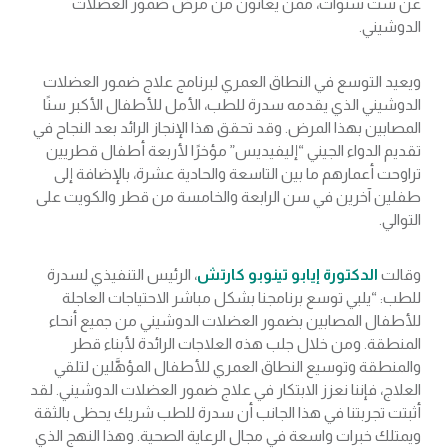
عن ست سنوات، ممن يعانون من مرض ضمور العضلات
الدوشيني.
ويعيد التوسع في النطاق العمري لبرنامج علاج ضمور العضلات
الدوشيني الذي يقدمه سدرة للطب، الأمل للأطفال الأكبر سنًا
المصابين بهذا المرض. وقد تحقق هذا الإنجاز الرائد بعد النجاح في
تقديم الدواء الجيني “إليفيديس” مؤخرًا لأربعة أطفال قطريين
تراوحت أعمارهم ما بين التاسعة والحادية عشرة، بالإضافة إلى
طفلين آخرين في سن الرابعة والخامسة من قطر والكويت على
التوالي.
وقالت
الدكتورة إيابو تينوبو كارتش
، الرئيس التنفيذي لسدرة
للطب: “يلبي توسع برنامجنا بشكل مباشر الاحتياجات العاجلة
للأطفال المصابين بضمور العضلات الدوشيني من جميع أنحاء
المنطقة. ومن خلال جلب هذه العلاجات الرائدة لأبناء قطر
والمنطقة وتوسيع النطاق العمري للأطفال المؤهَّلين لتلقي
العلاج، فإننا نعزز الابتكار في علاج ضمور العضلات الدوشيني. لقد
أثبتت تجربتنا في هذا الجانب أن سدرة للطب شريك يحظى بالثقة
ويمتلك خبرات واسعة في مجال الرعاية الصحية. وهذا النهج الذي