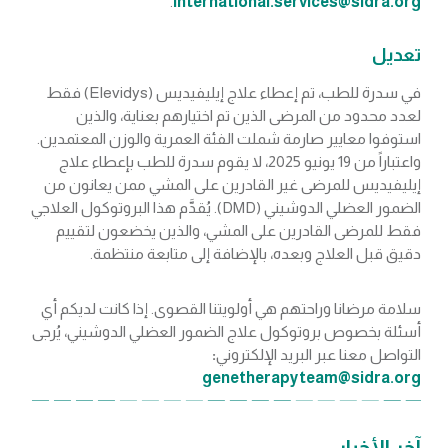
. ​
International.services@sidra.org
تعديل
في سدرة للطب، تم إعطاء علاج إيليفيديس (Elevidys) فقط
لعدد محدود من المرضى الذين تم اختيارهم بعناية، والذين
استوفوا معايير صارمة شملت الفئة العمرية والوزن المعتمدين.
واعتباراً من 19 يونيو 2025، لا يقوم سدرة للطب بإعطاء علاج
إيليفيديس للمرضى غير القادرين على المشي ممن يعانون من
الضمور العضلي الدوشيني (DMD). يُقدَّم هذا البروتوكول العلاجي
فقط للمرضى القادرين على المشي، والذين يخضعون لتقييم
دقيق قبل العلاج وبعده، بالإضافة إلى متابعة منتظمة.
سلامة مرضانا وراحتهم هي أولويتنا القصوى. إذا كانت لديكم أي
أسئلة بخصوص بروتوكول علاج الضمور العضلي الدوشيني، يُرجى
التواصل معنا عبر البريد الإلكتروني
:
genetherapyteam@sidra.org
آخر الأخبار