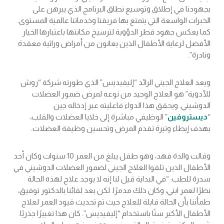
بجهودنا في إطلاق وتوسيع نطاق البرنامج الذي يبرهن على
الخبرات الواسعة التي يتمتع بها فريقنا وخدماتنا عالمية المستوى.
كما يعكس جهود قطر الدؤوبة لترسيخ مكانتها باعتبارها الخيار
الأفضل لرعاية الأطفال الذين يعانون من أمراض وراثية معقدة
ونادرة”.
ويعد العلاج الجيني الرائد “إليفيديس” الذي طورته شركة “روش
للأدوية” هو العلاج الوحيد من نوعه لمرض ضمور العضلات
الدوشيني. ويحقق هذا الدواء فاعليته عبر إدخاله جين
“
ديستروفين
” الوظيفي مباشرة إلى خلايا العضلات والقلب،
بهدف إبطاء وتيرة تقدم المرض وتحسين وظيفة العضلات.
وقالت والدة فهد، وهو طفل يبلغ من العمر 10 سنوات وكان أحد
الأطفال الذين تلقوا العلاج الجيني لضمور العضلات الدوشيني في
سدرة للطب: “في البداية قيل لنا إنه لا يوجد علاج لهذه الحالة
نظرًا لعمر ابني، وكان ذلك مدمرًا. لكن بعد لقائنا بالدكتور توفيق،
طمأننا بأن الحالة قابلة للعلاج حيث تم تحديث قيود العمر لعلاج
الأطفال الأكبر سنًا باستخدام “إليفيديس”. كان هذا تغييرًا جذريًا.