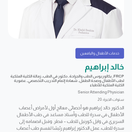
خدمات الأطفال واليافعين
خالد إبراهيم
FRCP, بكالوريوس الطب والجراحة, دكتور في الطب, زمالة الكلية الملكية
لطب الأطفال وصحة الطفل, شهادة إتمام التدريب التخصصي, عضوية
الكلية الملكية للأطباء
Senior Attending Physician
سنوات الخبرة: 20
الدكتور خالد إبراهيم هو أخصائي معالج أول لأمراض أعصاب
الأطفال في سدرة للطب وأستاذ مساعد في طب الأطفال
السريري في وايل كورنيل للطب – قطر. وقبل انضمامه إلى
سدرة للطب، عمل الدكتور إبراهيم رئيسًا لقسم طب أعصاب