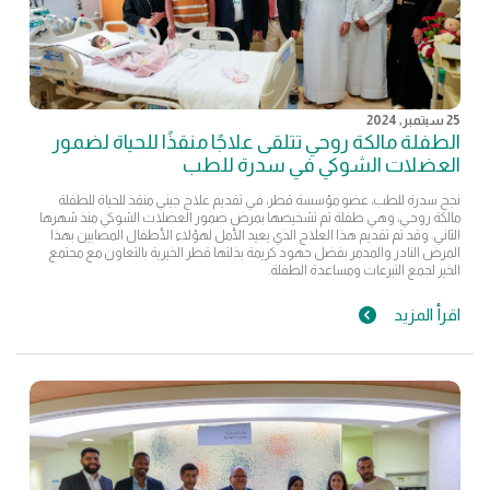
25 سبتمبر, 2024
الطفلة مالكة روحي تتلقى علاجًا منقذًا للحياة لضمور
العضلات الشوكي في سدرة للطب
نجح سدرة للطب، عضو مؤسسة قطر، في تقديم علاج جيني منقذ للحياة للطفلة
مالكة روحي، وهي طفلة تم تشخيصها بمرض ضمور العضلات الشوكي منذ شهرها
الثاني. وقد تم تقديم هذا العلاج الذي يعيد الأمل لهؤلاء الأطفال المصابين بهذا
المرض النادر والمدمر بفضل جهود كريمة بذلتها قطر الخيرية بالتعاون مع مجتمع
الخير لجمع التبرعات ومساعدة الطفلة.
اقرأ المزيد