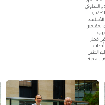
اج السلوكي
لتحفيزي
الأنظمة.
 المقيمين
دريب
 في قطر
أحداث
يم الطبي
في سدرة