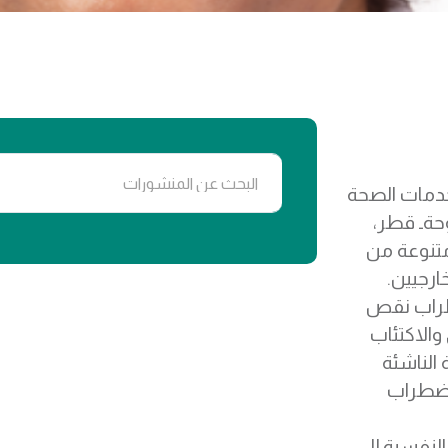
دمات الصحة
حةـ قطر،
 متنوعة من
ارجيين.
طراب نقص
والاكتئاب
الناشئة
اضطراب
لنفسية إلى