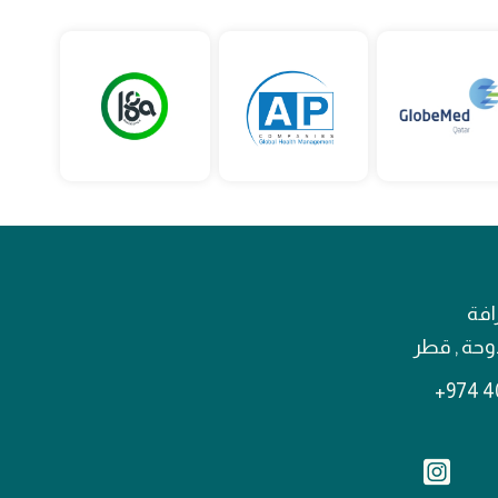
افة
لدوحة , قطر