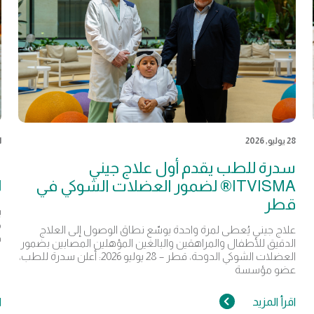
28 يوليو, 2026
21 
سدرة للطب يقدم أول علاج جيني
س
ITVISMA® لضمور العضلات الشوكي في
ل
قطر
ي
م
علاج جيني يُعطى لمرة واحدة يوسّع نطاق الوصول إلى العلاج
ف
الدقيق للأطفال والمراهقين والبالغين المؤهلين المصابين بضمور
العضلات الشوكي الدوحة، قطر – 28 يوليو 2026: أعلن سدرة للطب،
عضو مؤسسة
اقرأ المزيد
ا