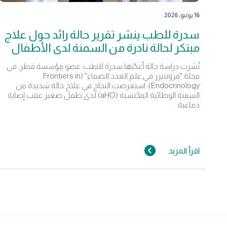
16 يونيو, 2026
سدرة للطب ينشر تقرير حالة رائد حول علاج
مبتكر لحالة نادرة من السمنة لدى الأطفال
نُشرت دراسة حالة أعدّتها سدرة للطب، عضو مؤسسة قطر، في
مجلة "فرونتيرز في علم الغدد الصماء" (Frontiers in
Endocrinology)، استعرضت النجاح في علاج حالة شديدة من
السمنة الوطائية المكتسبة (aHO) لدى طفل صغير عقب إصابة
دماغية.
اقرأ المزيد