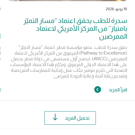
10 يونيو, 2026
2 يون
سدرة للطب يحقق اعتماد “مسار التميّز
س
بامتياز” من المركز الأمريكي لاعتماد
س
الممرضين
ا
حقق سدرة للطب، عضو مؤسسة قطر، اعتماد "مسار التميّز"
و
(Pathway to Excellence) المرموق من المركز الأمريكي لاعتماد
ا
الممرضين (ANCC)، ليصبح أول مستشفى في دولة قطر يحصل
ب
على هذا الاعتماد الدولي المرموق. ويكرّم هذا الاعتماد المؤسسات
الصحية التي تلتزم بتوفير بيئات عمل إيجابية للممارسات التمريضية
وتقديم رعاية آمنة وعالية الجودة للمرضى.
اقرأ المزيد
ا
تحميل المزيد