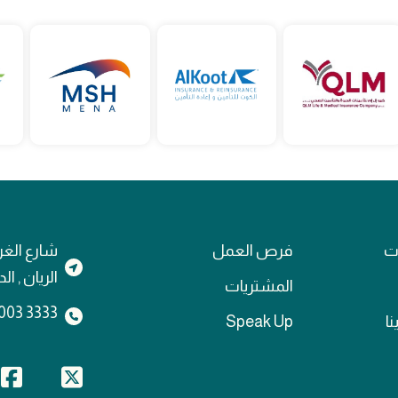
ات
فرص العمل
شارع الغر
الريان , ا
المشتريات
3333 4003 974+
نا
Speak Up