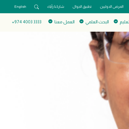
المرضى الدوليين
تطبيق الجوال
شاركنا رأيك
English
تعليم
البحث العلمي
العمل معنا
3333 4003 974+