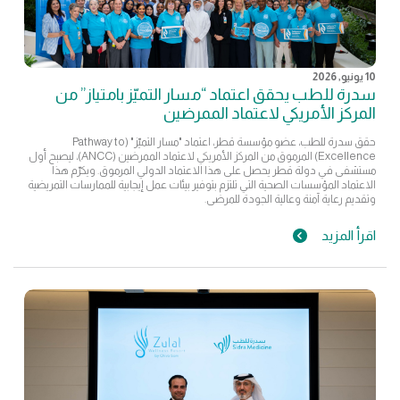
10 يونيو, 2026
سدرة للطب يحقق اعتماد “مسار التميّز بامتياز” من
المركز الأمريكي لاعتماد الممرضين
حقق سدرة للطب، عضو مؤسسة قطر، اعتماد "مسار التميّز" (Pathway to
Excellence) المرموق من المركز الأمريكي لاعتماد الممرضين (ANCC)، ليصبح أول
مستشفى في دولة قطر يحصل على هذا الاعتماد الدولي المرموق. ويكرّم هذا
الاعتماد المؤسسات الصحية التي تلتزم بتوفير بيئات عمل إيجابية للممارسات التمريضية
وتقديم رعاية آمنة وعالية الجودة للمرضى.
اقرأ المزيد