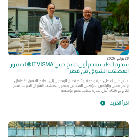
28 يوليو, 2026
سدرة للطب يقدم أول علاج جيني ITVISMA® لضمور
العضلات الشوكي في قطر
علاج جيني يُعطى لمرة واحدة يوسّع نطاق الوصول إلى العلاج الدقيق للأطفال
والمراهقين والبالغين المؤهلين المصابين بضمور العضلات الشوكي الدوحة، قطر –
28 يوليو 2026: أعلن سدرة للطب، عضو مؤسسة
اقرأ المزيد