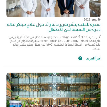
16 يونيو, 2026
سدرة للطب ينشر تقرير حالة رائد حول علاج مبتكر لحالة
نادرة من السمنة لدى الأطفال
نُشرت دراسة حالة أعدّتها سدرة للطب، عضو مؤسسة قطر، في مجلة "فرونتيرز في
علم الغدد الصماء" (Frontiers in Endocrinology)، استعرضت النجاح في علاج
حالة شديدة من السمنة الوطائية المكتسبة (aHO) لدى طفل صغير عقب إصابة
دماغية.
اقرأ المزيد