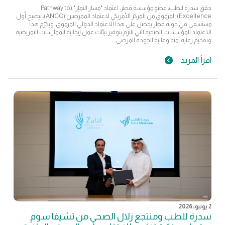
حقق سدرة للطب، عضو مؤسسة قطر، اعتماد "مسار التميّز" (Pathway to
Excellence) المرموق من المركز الأمريكي لاعتماد الممرضين (ANCC)، ليصبح أول
مستشفى في دولة قطر يحصل على هذا الاعتماد الدولي المرموق. ويكرّم هذا
الاعتماد المؤسسات الصحية التي تلتزم بتوفير بيئات عمل إيجابية للممارسات التمريضية
وتقديم رعاية آمنة وعالية الجودة للمرضى.
اقرأ المزيد
2 يونيو, 2026
سدرة للطب ومنتجع زلال الصحي من تشيفا سوم