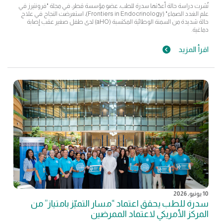
نُشرت دراسة حالة أعدّتها سدرة للطب، عضو مؤسسة قطر، في مجلة "فرونتيرز في
علم الغدد الصماء" (Frontiers in Endocrinology)، استعرضت النجاح في علاج
حالة شديدة من السمنة الوطائية المكتسبة (aHO) لدى طفل صغير عقب إصابة
دماغية.
اقرأ المزيد
10 يونيو, 2026
سدرة للطب يحقق اعتماد “مسار التميّز بامتياز” من
المركز الأمريكي لاعتماد الممرضين