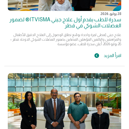
28 يوليو, 2026
سدرة للطب يقدم أول علاج جيني ITVISMA® لضمور
العضلات الشوكي في قطر
علاج جيني يُعطى لمرة واحدة يوسّع نطاق الوصول إلى العلاج الدقيق للأطفال
والمراهقين والبالغين المؤهلين المصابين بضمور العضلات الشوكي الدوحة، قطر –
28 يوليو 2026: أعلن سدرة للطب، عضو مؤسسة
اقرأ المزيد