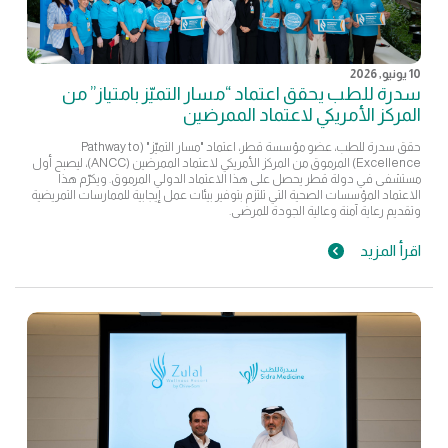
10 يونيو, 2026
سدرة للطب يحقق اعتماد “مسار التميّز بامتياز” من
المركز الأمريكي لاعتماد الممرضين
حقق سدرة للطب، عضو مؤسسة قطر، اعتماد "مسار التميّز" (Pathway to
Excellence) المرموق من المركز الأمريكي لاعتماد الممرضين (ANCC)، ليصبح أول
مستشفى في دولة قطر يحصل على هذا الاعتماد الدولي المرموق. ويكرّم هذا
الاعتماد المؤسسات الصحية التي تلتزم بتوفير بيئات عمل إيجابية للممارسات التمريضية
وتقديم رعاية آمنة وعالية الجودة للمرضى.
اقرأ المزيد