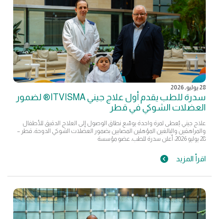
28 يوليو, 2026
سدرة للطب يقدم أول علاج جيني ITVISMA® لضمور
العضلات الشوكي في قطر
علاج جيني يُعطى لمرة واحدة يوسّع نطاق الوصول إلى العلاج الدقيق للأطفال
والمراهقين والبالغين المؤهلين المصابين بضمور العضلات الشوكي الدوحة، قطر –
28 يوليو 2026: أعلن سدرة للطب، عضو مؤسسة
اقرأ المزيد