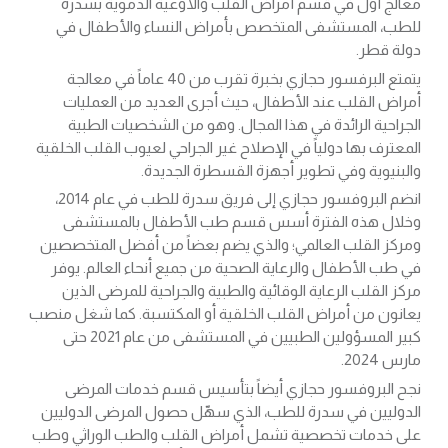
معالج أول في قسم أمراض القلب والأوعية الدموية بسدرة
للطب، المستشفى المتخصص بأمراض النساء والأطفال في
دولة قطر.
يتمتع البرفسور حجازي بخبرة تقرب من 40 عاماً في معالجة
أمراض القلب عند الأطفال، حيث أجرى العديد من العمليات
الجراحية الرائدة في هذا المجال. وهو من الشخصيات الطبية
المعترف بها دولياً في الإصلاح غير الجراحي لعيوب القلب الخلقية
والبنيوية وفي تطوير أجهزة القسطرة الجديدة.
انضم البروفسور حجازي إلى فريق سدرة للطب في عام 2014،
وخلال هذه الفترة أسس قسم طب الأطفال بالمستشفى
ومركز القلب العالمي؛ والذي يضم بعضاً من أفضل المتخصصين
في طب الأطفال والرعاية الصحية من جميع أنحاء العالم. يوفر
مركز القلب الرعاية الوقائية والطبية والجراحية للمرضى الذين
يعانون من أمراض القلب الخلقية أو المكتسبة. كما شغل منصب
كبير المسؤولين الطبيين في المستشفى من عام 2021 حتى
مارس 2024.
نجح البروفسور حجازي أيضاً بتأسيس قسم خدمات المرضى
الدوليين في سدرة للطب، الذي سهّل حصول المرضى الدوليين
على خدمات تخصصية تشمل أمراض القلب والطب الوراثي وطب