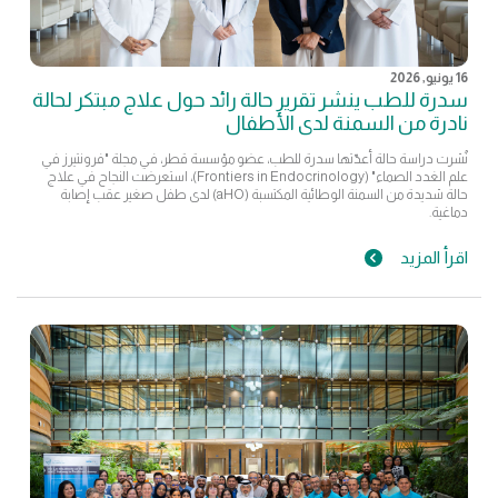
16 يونيو, 2026
سدرة للطب ينشر تقرير حالة رائد حول علاج مبتكر لحالة
نادرة من السمنة لدى الأطفال
نُشرت دراسة حالة أعدّتها سدرة للطب، عضو مؤسسة قطر، في مجلة "فرونتيرز في
علم الغدد الصماء" (Frontiers in Endocrinology)، استعرضت النجاح في علاج
حالة شديدة من السمنة الوطائية المكتسبة (aHO) لدى طفل صغير عقب إصابة
دماغية.
اقرأ المزيد