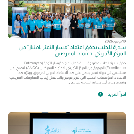
10 يونيو, 2026
سدرة للطب يحقق اعتماد “مسار التميّز بامتياز” من
المركز الأمريكي لاعتماد الممرضين
حقق سدرة للطب، عضو مؤسسة قطر، اعتماد "مسار التميّز" (Pathway to
Excellence) المرموق من المركز الأمريكي لاعتماد الممرضين (ANCC)، ليصبح أول
مستشفى في دولة قطر يحصل على هذا الاعتماد الدولي المرموق. ويكرّم هذا
الاعتماد المؤسسات الصحية التي تلتزم بتوفير بيئات عمل إيجابية للممارسات التمريضية
وتقديم رعاية آمنة وعالية الجودة للمرضى.
اقرأ المزيد