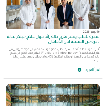
16 يونيو, 2026
سدرة للطب ينشر تقرير حالة رائد حول علاج مبتكر لحالة
نادرة من السمنة لدى الأطفال
نُشرت دراسة حالة أعدّتها سدرة للطب، عضو مؤسسة قطر، في مجلة "فرونتيرز في
علم الغدد الصماء" (Frontiers in Endocrinology)، استعرضت النجاح في علاج
حالة شديدة من السمنة الوطائية المكتسبة (aHO) لدى طفل صغير عقب إصابة
دماغية.
اقرأ المزيد