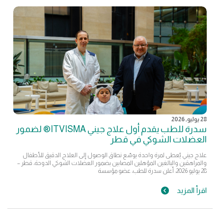
28 يوليو, 2026
سدرة للطب يقدم أول علاج جيني ITVISMA® لضمور
العضلات الشوكي في قطر
علاج جيني يُعطى لمرة واحدة يوسّع نطاق الوصول إلى العلاج الدقيق للأطفال
والمراهقين والبالغين المؤهلين المصابين بضمور العضلات الشوكي الدوحة، قطر –
28 يوليو 2026: أعلن سدرة للطب، عضو مؤسسة
اقرأ المزيد