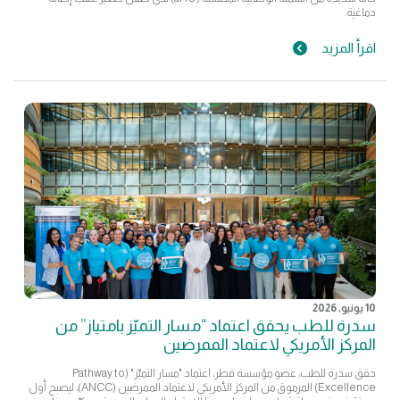
دماغية.
اقرأ المزيد
10 يونيو, 2026
سدرة للطب يحقق اعتماد “مسار التميّز بامتياز” من
المركز الأمريكي لاعتماد الممرضين
حقق سدرة للطب، عضو مؤسسة قطر، اعتماد "مسار التميّز" (Pathway to
Excellence) المرموق من المركز الأمريكي لاعتماد الممرضين (ANCC)، ليصبح أول