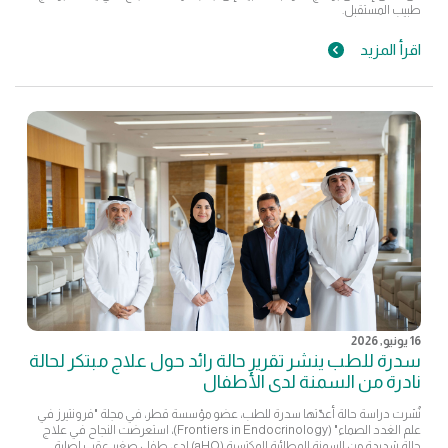
طبيب المستقبل.
اقرأ المزيد
16 يونيو, 2026
سدرة للطب ينشر تقرير حالة رائد حول علاج مبتكر لحالة
نادرة من السمنة لدى الأطفال
نُشرت دراسة حالة أعدّتها سدرة للطب، عضو مؤسسة قطر، في مجلة "فرونتيرز في
علم الغدد الصماء" (Frontiers in Endocrinology)، استعرضت النجاح في علاج
حالة شديدة من السمنة الوطائية المكتسبة (aHO) لدى طفل صغير عقب إصابة