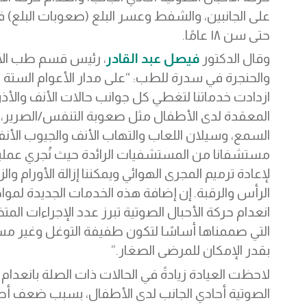
على الجانبين، والشفط وعسر البلع (صعوبات البلع) 
حتى سن ١٨ عامًا.
وقال الدكتور
فيصل عبد القادر
، رئيس قسم طب الأ
والحنجرة في سدرة للطب: “على مدار الأعوام الستة ا
ازدادت خدماتنا لتغطي كل جوانب حالات الأنف والأذن
المعقدة لدى الأطفال مثل صعوبة التنفس/الصرير،
السمع، وسيلان اللعاب والتهاب الأنف والجيوب الأنفي
مستشفانا من المستشفيات الرائدة حيث نُجري عمل
لإعادة ترميم المجرى الهوائي ويمكننا إزالة الأورام وال
الرأس والرقبة. إن إضافة هذه الخدمات الجديدة لمو
انعدام حركة الأحبال الصوتية تبرز عدد الإجراءات الم
التي صممناها أساسًا لتكون طفيفة التوغل وغير مسب
بقدر الإمكان للمرضى الصغار.”
لاحظت العيادة زيادةً في الحالات ذات الصلة بانعدام 
الصوتية أحادي الجانب لدى الأطفال، بسبب ضعف أص