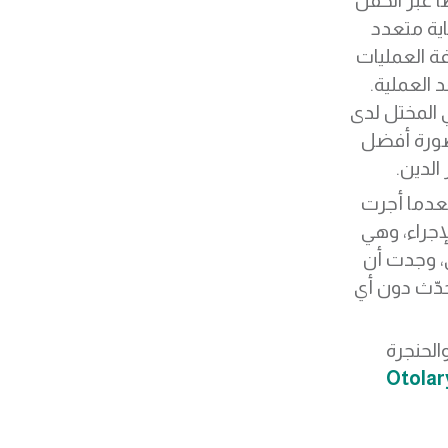
ا عبر الحقن
اية متعدد
ة العمليات
 العملية.
ي المختل لدى
صورة أفضل
الدين.
عدما أجرت
إجراء، وهي
، وجدت أن
حدّث دون أي
الحنجرة
Otolar