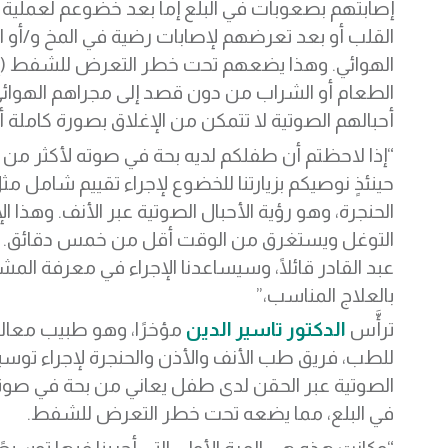
إصابتهم بصعوبات في البلع إما بعد خضوعم لعملية 
القلب أو بعد تعرضهم لإصابات رضية في المخ و/أو ا
الهوائي. وهذا يضعهم تحت خطر التعرض للشفط (إ
الطعام أو الشراب من دون قصد إلى مجراهم الهوائي
أحبالهم الصوتية لا تتمكن من الإغلاق بصورة كاملة أثنا
“إذا لاحظتم أن طفلكم لديه بحة في صوته لأكثر من أ
حينئذٍ نوصيكم بزيارتنا للخضوع لإجراء تقييم شامل مث
الحنجرة، وهو رؤية الأحبال الصوتية عبر الأنف. وهذا 
التوغل ويستغرق من الوقت أقل من خمس دقائق. وتا
عبد القادر قائلًا، وسيساعدنا الإجراء في معرفة الم
بالعلاج المناسب،”
ترأَّس
الدكتور تاسير الدين
مؤخرًا، وهو طبيب معال
للطب، فريق طب الأنف والأذن والحنجرة لإجراء توسي
الصوتية عبر الحقن لدى طفل يعاني من بحة في ص
في البلع، مما يضعه تحت خطر التعرض للشفط.