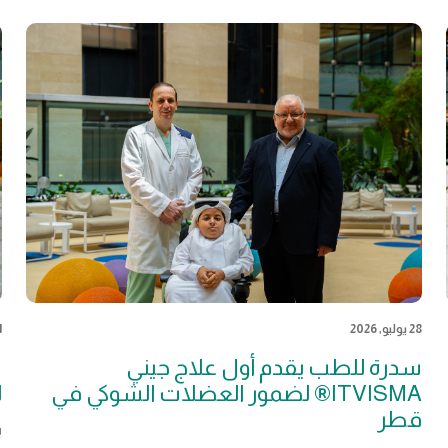
28 يوليو, 2026
21 
سدرة للطب يقدم أول علاج جيني
س
ITVISMA® لضمور العضلات الشوكي في
ل
قطر
ي