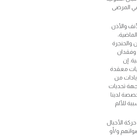
في المرضى
نف والأذن
لماضية،
 والحنجرة
 وفقدان
ة. إن
يات معقدة
زيادات من
اجهة تحديات
تخصصة لدينا
بة للألم
حركة الأحبال
واتهم و/أو