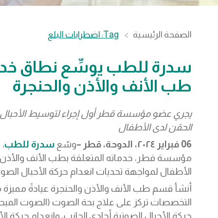
الصفحة الرئيسية
Tag: اضطرابات البلع
سدرة للطب يوسِّع نطاق خد
طب الأنف والأذن والحنجرة
يجري عضو مؤسسة قطر أول إجراء لتوسيط الأحبال ا
الحقن لدى الأطفال
06 فبراير ٢٠٢٤، الدوحة، قطر –
وسّع
سدرة للطب
،
مؤسسة قطر، خدماته المتعلقة بطب الأنف والأذن و
الأطفال لمواجهة تحديات انعدام حركة الأحبال الصوت
أنشأ قسم طب الأنف والأذن والحنجرة عيادةً مميزة 
التخصصات تركز على علاج بحة الصوت (الصوت المبحو
حركة الأحبال الصوتية أحادي الجانب، وانعدام حركة الأ