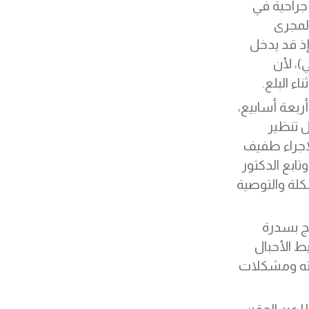
جراحية في
لمجرى
ذ قد يدخل
)، لأن
ء البلع.
ربعة أسابيع،
ل تنظير
الإجراء طفيف
بع الدكتور
شكلة والتوصية
ج بسدرة
ط الأحبال
وته ومشكلات