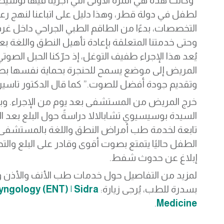
“وكانت هذه هي المرة الأولى التي أجرينا فيها توسيطً
لطفل في دولة قطر، وهذا دليل على اتباعنا لنهج رع
التخصصات، بدءًا من الطاقم الطبي الجراحي داخل غرف
وحتى خدمتنا المتعلقة بإعادة تأهيل النطق واللغة بعد
يُعد هذا الإجراء طفيف التوغل، إذ حرّكنا الحبل الصوت
المريض إلى موضع يسمح للحنجرة بحماية نفسها ب
وتقديم جودة أفضل للصوت.” كما قال الدكتور تاسير 
خرج المريض من المستشفى بعد يوم من الإجراء. وب
السيدة بوسيسيوي تشابالالا دراسةً حول البلع بعد ال
تابعة لخدمة طب أمراض النطق واللغة بالمستشفى
الطفل حاليًا يتمتع بصوت أقوى وقادر على البلع والت
إبلاغ عن حدوث شفط.
لمزيد من التفاصيل حول خدمات طب الأنف والأذن و
بسدرة للطب، يُرجى زيارة:
yngology (ENT) | Sidra
.
Medicine