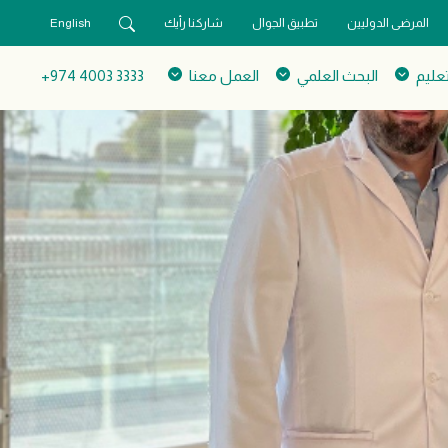
المرضى الدوليين
تطبيق الجوال
شاركنا رأيك
English
تعليم
البحث العلمي
العمل معنا
3333 4003 974+