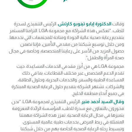
وقالت
الدكتورة إيابو تينوبو كارتش
، الرئيس التنفيذي لسدرة
للطب: “تعكس هذه الشراكة مع مجموعة LGA التزامنا المستمر
بتقديم رعاية صحية عالية الجودة ومتاحة للمجتمعات التي نخدمها.
ومن خلال توسيع شبكتنا من مقدمي التأمين، فإننا نضمن
حصول المزيد من الأسر على رعايتنا المتخصصة، وخاصة في مجال
صحة المرأة والطفل”.
مجموعة LGA هي من أبرز مقدمي الخدمات المساعِدة، حيث
تقدم الدعم المخصص عبر مختلف القطاعات، بما في ذلك
المساعدة الطبية والسفر، والخدمات البحرية، وحلول الطاقة،
والشركات. تشتهر الشركة بتقديم حلول الرعاية الصحية المبتكرة
في جميع أنحاء منطقة الخليج.
وقال السيد أحمد منير
، الرئيس التنفيذي لمجموعة LGA: “نحن
فخورون بالتعاون مع سدرة للطب، المؤسسة الرائدة المعروفة
بتميزها في مجال الرعاية الصحية. تعزز هذه الشراكة مهمتنا
المتمثلة في ربط المرضى بخدمات طبية عالمية المستوى،
وتبسيط رحلة الرعاية الصحية الخاصة بهم من خلال شبكتنا