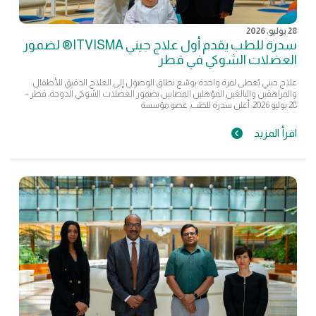
28 يوليو, 2026
سدرة للطب يقدم أول علاج جيني ITVISMA® لضمور
العضلات الشوكي في قطر
علاج جيني يُعطى لمرة واحدة يوسّع نطاق الوصول إلى العلاج الدقيق للأطفال
والمراهقين والبالغين المؤهلين المصابين بضمور العضلات الشوكي الدوحة، قطر –
28 يوليو 2026: أعلن سدرة للطب، عضو مؤسسة
اقرأ المزيد