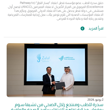
حقق سدرة للطب، عضو مؤسسة قطر، اعتماد "مسار التميّز" (Pathway to
Excellence) المرموق من المركز الأمريكي لاعتماد الممرضين (ANCC)، ليصبح أول
مستشفى في دولة قطر يحصل على هذا الاعتماد الدولي المرموق. ويكرّم هذا
الاعتماد المؤسسات الصحية التي تلتزم بتوفير بيئات عمل إيجابية للممارسات التمريضية
وتقديم رعاية آمنة وعالية الجودة للمرضى.
اقرأ المزيد
2 يونيو, 2026
سدرة للطب ومنتجع زلال الصحي من تشيفا سوم
يوقعان مذكرة تفاهم للارتقاء ببرامج الصحة والعافية