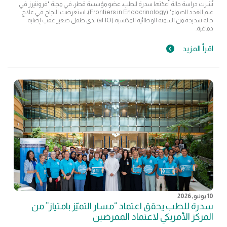
نُشرت دراسة حالة أعدّتها سدرة للطب، عضو مؤسسة قطر، في مجلة "فرونتيرز في
علم الغدد الصماء" (Frontiers in Endocrinology)، استعرضت النجاح في علاج
حالة شديدة من السمنة الوطائية المكتسبة (aHO) لدى طفل صغير عقب إصابة
دماغية.
اقرأ المزيد
10 يونيو, 2026
سدرة للطب يحقق اعتماد “مسار التميّز بامتياز” من
المركز الأمريكي لاعتماد الممرضين