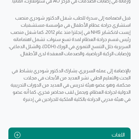
وزمالة في إصابات الصدمات في مركز AO في شتوتغارت، ألمانيا.
قبل انضمامه إلى سدرة للطب، شغل الدكتور شودري منصب
استشاري جراحة عظام الأطفال في مؤسسة مستشفيات
إيست لانكشاير NHS في إنجلترا منذ عام 2012، كما شغل منصب
رئيس قسم جراحة العظام لمدة تسع سنوات. تشمل اهتماماته
السريرية خلل التنسج التنموي في الورك (DDH)، والشلل الدماغي،
وإصابات الركبة الرياضية، والصدمات المعقدة لدى الأطفال.
بالإضافة إلى عمله السريري، يشارك الدكتور شودري بنشاط في
البحث والتعليم الطبي. نشر العديد من الأبحاث في مجلات
محكمة، وهو عضو هيئة تدريس في العديد من الدورات التدريبية
الدولية لجراحة العظام، ويحمل لقب محاضر فخري، كما أنه عضو
في هيئة مدربي الجراحة بالكلية الملكية للجراحين في إدنبرة
اللغات