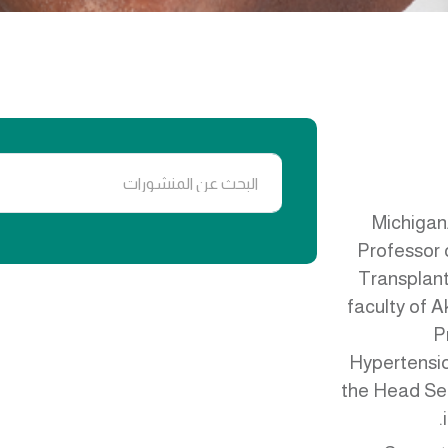
Michigan
Professor 
Transplant
faculty of A
P
Hypertensio
the Head Sec