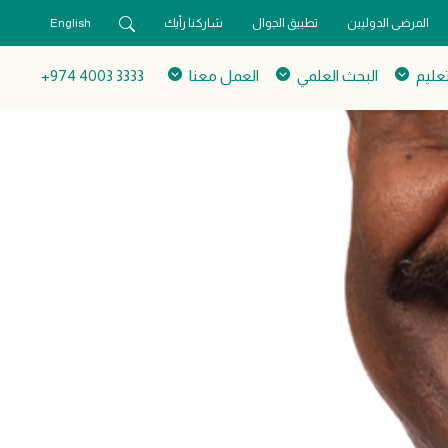
المرضى الدوليين
تطبيق الجوال
شاركنا رأيك
English
تعليم
البحث العلمي
العمل معنا
3333 4003 974+