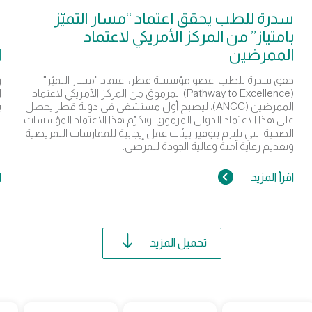
سدرة للطب يحقق اعتماد “مسار التميّز
س
بامتياز” من المركز الأمريكي لاعتماد
س
الممرضين
ا
حقق سدرة للطب، عضو مؤسسة قطر، اعتماد "مسار التميّز"
و
(Pathway to Excellence) المرموق من المركز الأمريكي لاعتماد
ا
الممرضين (ANCC)، ليصبح أول مستشفى في دولة قطر يحصل
ب
على هذا الاعتماد الدولي المرموق. ويكرّم هذا الاعتماد المؤسسات
الصحية التي تلتزم بتوفير بيئات عمل إيجابية للممارسات التمريضية
وتقديم رعاية آمنة وعالية الجودة للمرضى.
اقرأ المزيد
ا
تحميل المزيد