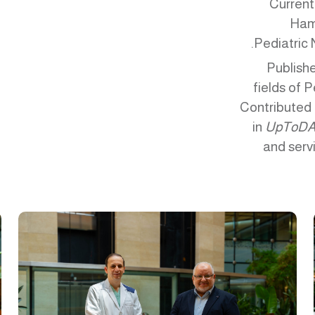
Current
Hama
Pediatric 
Publishe
fields of 
Contributed 
in
UpToD
and serv