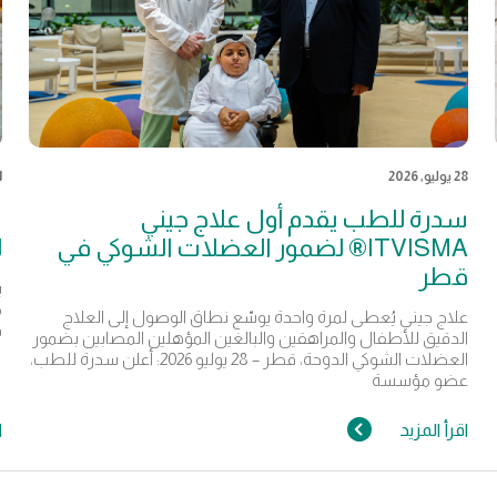
28 يوليو, 2026
21 
سدرة للطب يقدم أول علاج جيني
س
ITVISMA® لضمور العضلات الشوكي في
ل
قطر
ي
م
علاج جيني يُعطى لمرة واحدة يوسّع نطاق الوصول إلى العلاج
ف
الدقيق للأطفال والمراهقين والبالغين المؤهلين المصابين بضمور
العضلات الشوكي الدوحة، قطر – 28 يوليو 2026: أعلن سدرة للطب،
عضو مؤسسة
اقرأ المزيد
ا