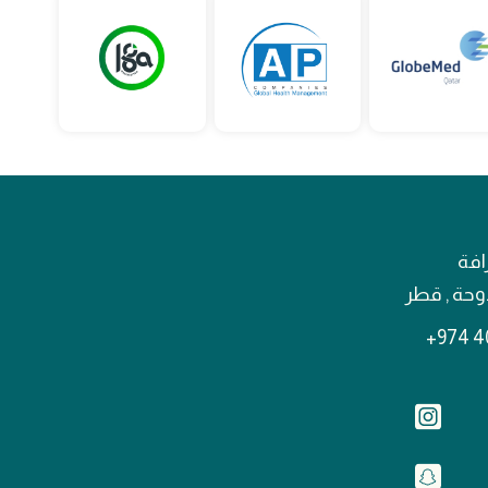
افة
لدوحة , قطر