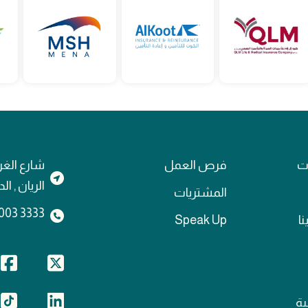
ات
فرص العمل
شارع الغر
الريان , ا
المشتريات
3333 4003 974+
نا
Speak Up
ة