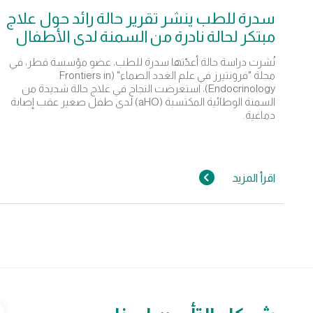
سدرة للطب ينشر تقرير حالة رائد حول علاج
مبتكر لحالة نادرة من السمنة لدى الأطفال
نُشرت دراسة حالة أعدّتها سدرة للطب، عضو مؤسسة قطر، في
مجلة "فرونتيرز في علم الغدد الصماء" (Frontiers in
Endocrinology)، استعرضت النجاح في علاج حالة شديدة من
السمنة الوطائية المكتسبة (aHO) لدى طفل صغير عقب إصابة
دماغية.
اقرأ المزيد