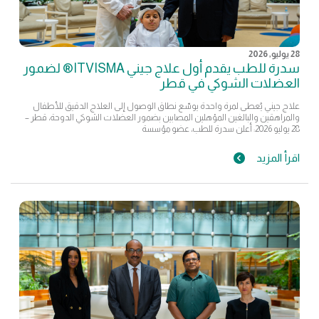
28 يوليو, 2026
سدرة للطب يقدم أول علاج جيني ITVISMA® لضمور
العضلات الشوكي في قطر
علاج جيني يُعطى لمرة واحدة يوسّع نطاق الوصول إلى العلاج الدقيق للأطفال
والمراهقين والبالغين المؤهلين المصابين بضمور العضلات الشوكي الدوحة، قطر –
28 يوليو 2026: أعلن سدرة للطب، عضو مؤسسة
اقرأ المزيد