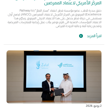
المركز الأمريكي لاعتماد الممرضين
حقق سدرة للطب، عضو مؤسسة قطر، اعتماد "مسار التميّز" (Pathway to
Excellence) المرموق من المركز الأمريكي لاعتماد الممرضين (ANCC)، ليصبح أول
مستشفى في دولة قطر يحصل على هذا الاعتماد الدولي المرموق. ويكرّم هذا
الاعتماد المؤسسات الصحية التي تلتزم بتوفير بيئات عمل إيجابية للممارسات التمريضية
وتقديم رعاية آمنة وعالية الجودة للمرضى.
اقرأ المزيد
2 يونيو, 2026