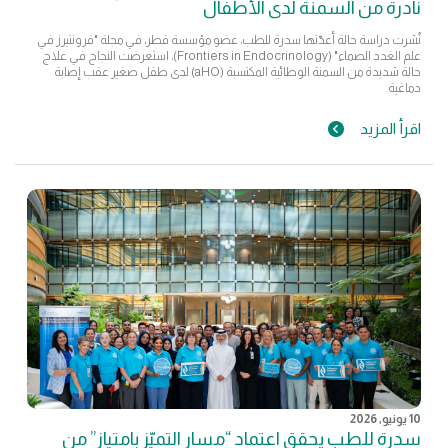
نادرة من السمنة لدى الأطفال
نُشرت دراسة حالة أعدّتها سدرة للطب، عضو مؤسسة قطر، في مجلة "فرونتيرز في
علم الغدد الصماء" (Frontiers in Endocrinology)، استعرضت النجاح في علاج
حالة شديدة من السمنة الوطائية المكتسبة (aHO) لدى طفل صغير عقب إصابة
دماغية.
اقرأ المزيد
10 يونيو, 2026
سدرة للطب يحقق اعتماد “مسار التميّز بامتياز” من