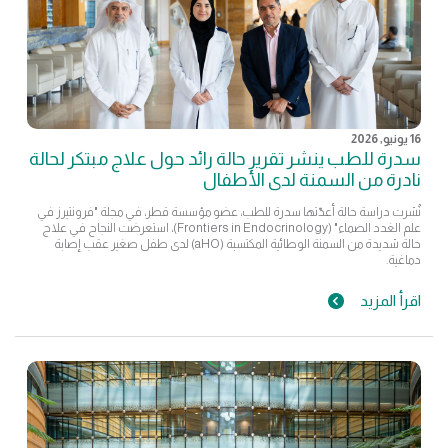
16 يونيو, 2026
سدرة للطب ينشر تقرير حالة رائد حول علاج مبتكر لحالة
نادرة من السمنة لدى الأطفال
نُشرت دراسة حالة أعدّتها سدرة للطب، عضو مؤسسة قطر، في مجلة "فرونتيرز في
علم الغدد الصماء" (Frontiers in Endocrinology)، استعرضت النجاح في علاج
حالة شديدة من السمنة الوطائية المكتسبة (aHO) لدى طفل صغير عقب إصابة
دماغية.
اقرأ المزيد