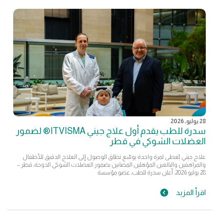
28 يوليو, 2026
سدرة للطب يقدم أول علاج جيني ITVISMA® لضمور
العضلات الشوكي في قطر
علاج جيني يُعطى لمرة واحدة يوسّع نطاق الوصول إلى العلاج الدقيق للأطفال
والمراهقين والبالغين المؤهلين المصابين بضمور العضلات الشوكي الدوحة، قطر –
28 يوليو 2026: أعلن سدرة للطب، عضو مؤسسة
اقرأ المزيد