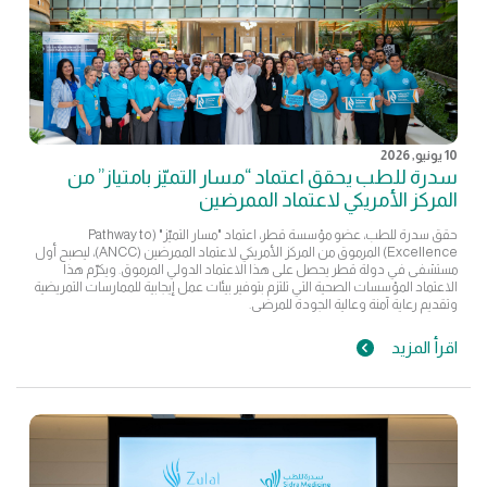
10 يونيو, 2026
سدرة للطب يحقق اعتماد “مسار التميّز بامتياز” من
المركز الأمريكي لاعتماد الممرضين
حقق سدرة للطب، عضو مؤسسة قطر، اعتماد "مسار التميّز" (Pathway to
Excellence) المرموق من المركز الأمريكي لاعتماد الممرضين (ANCC)، ليصبح أول
مستشفى في دولة قطر يحصل على هذا الاعتماد الدولي المرموق. ويكرّم هذا
الاعتماد المؤسسات الصحية التي تلتزم بتوفير بيئات عمل إيجابية للممارسات التمريضية
وتقديم رعاية آمنة وعالية الجودة للمرضى.
اقرأ المزيد