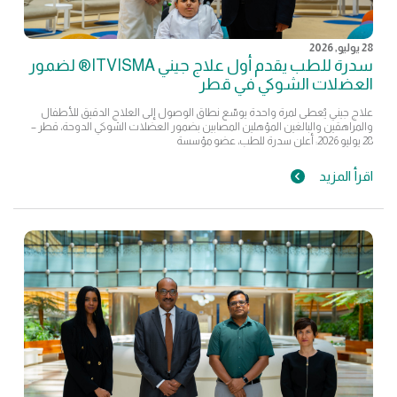
28 يوليو, 2026
سدرة للطب يقدم أول علاج جيني ITVISMA® لضمور
العضلات الشوكي في قطر
علاج جيني يُعطى لمرة واحدة يوسّع نطاق الوصول إلى العلاج الدقيق للأطفال
والمراهقين والبالغين المؤهلين المصابين بضمور العضلات الشوكي الدوحة، قطر –
28 يوليو 2026: أعلن سدرة للطب، عضو مؤسسة
اقرأ المزيد