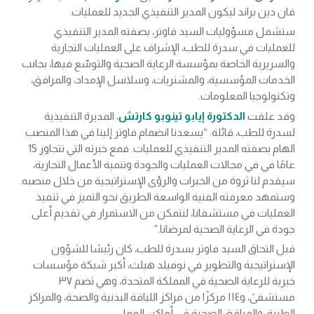
فان دين براند ليكون المدير التنفيذي الجديد للعمليات.
ستشمل مسؤوليات السيد فاوتر، بصفته المدير التنفيذي
للعمليات في سدرة للطب، الإشراف على العمليات التجارية
والسريرية الخاصة بمؤسسة الرعاية الصحية والتوسّع فيها، بجانب
الخدمات المؤسسية، والمشتريات، وسلاسل الإمداد، والمرافق،
وتكنولوجيا المعلومات.
وقد علقت
الدكتورة إيابو تينوبو كارتش
، المديرة التنفيذية
لسدرة للطب، قائلة: “يسعدنا انضمام فاوتر إلينا في هذا المنصب
الهام بصفته المدير التنفيذي للعمليات. فمع خبرته التي تتجاوز 15
عامًا في في مجالات العمليات والجودة وتنمية الأعمال التجارية،
سيقدم لنا ثروة من الخبرات والرؤى الإستراتيجية من خلال منصبه.
وستمهد معرفته الفنية الواسعة الطريق نحو التميز في تنفيذ
العمليات في مستشفانا، لنتمكن من الاستمرار في تقديم أعلى
جودة في الرعاية الصحية لمرضانا.”
قبل التحاق السيد فاوتر بسدرة للطب، كان رئيسًا للشؤون
الإستراتيجية والتطوير في نوفيلد هيلث، أكبر شبكة مؤسسات
خيرية للرعاية الصحية في المملكة المتحدة، وهي تضم ٣٧
مستشفىً، و١١٤ مركزًا من مراكز اللياقة البدنية والصحة، والمراكز
الطبية، والمرافق الصحية في أماكن العمل.