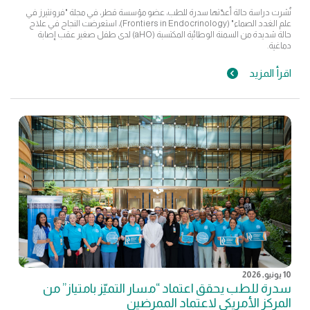
نُشرت دراسة حالة أعدّتها سدرة للطب، عضو مؤسسة قطر، في مجلة "فرونتيرز في
علم الغدد الصماء" (Frontiers in Endocrinology)، استعرضت النجاح في علاج
حالة شديدة من السمنة الوطائية المكتسبة (aHO) لدى طفل صغير عقب إصابة
دماغية.
اقرأ المزيد
10 يونيو, 2026
سدرة للطب يحقق اعتماد “مسار التميّز بامتياز” من
المركز الأمريكي لاعتماد الممرضين