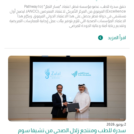
حقق سدرة للطب، عضو مؤسسة قطر، اعتماد "مسار التميّز" (Pathway to
Excellence) المرموق من المركز الأمريكي لاعتماد الممرضين (ANCC)، ليصبح أول
مستشفى في دولة قطر يحصل على هذا الاعتماد الدولي المرموق. ويكرّم هذا
الاعتماد المؤسسات الصحية التي تلتزم بتوفير بيئات عمل إيجابية للممارسات التمريضية
وتقديم رعاية آمنة وعالية الجودة للمرضى.
اقرأ المزيد
2 يونيو, 2026
سدرة للطب ومنتجع زلال الصحي من تشيفا سوم