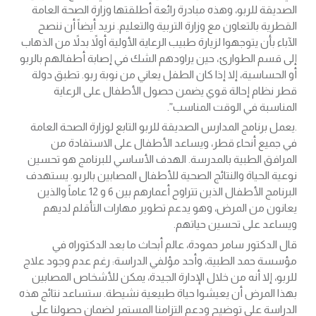
الصديقة للربو، وهذه مبادرة رائعة أطلقتها وزارة الصحة العامة
القطرية بالتعاون مع وزارة التربية والتعليم. نريد أيضاً أن ننصح
الآباء بأن يتوجهوا لزيارة طبيب الرعاية الأولية أولاً بدلاً من الذهاب
إلى قسم الطوارئ، حين يراودهم الشك في إصابة أطفالهم بالربو
أو الحساسية، إلا إذا كان الطفل يعاني من نوبة ربو. تطبق دولة
قطر نظام إحالة قوي يضمن حصول الأطفال على الرعاية
المناسبة في الوقت المناسب”.
.يعمل برنامج المدارس الصديقة للربو التابع لوزارة الصحة العامة
في جميع أنحاء قطر، ويساعد الأطفال على الاستفادة من
المرافق الطبية بالمدرسة. الهدف الأساسي للبرنامج هو تحسين
نوعية الحياة والنتائج الصحية للأطفال المصابين بالربو. يستهدف
البرنامج الأطفال الذين تتراوح أعمارهم بين 6 و 12 عاماً والذين
يعانون من المرض، وهو يدعم تطوير مهارات التأقلم لديهم
ويساعد على تحسين حياتهم.
قال الدكتور سامر حمودة، عالم أبحاث ما بعد الدكتوراه في
مؤسسة حمد الطبية، وأحد مؤلفي الدراسة: رغم عدم وجود علاج
للربو، إلا أنه من خلال الإدارة الجيدة، يمكن للأشخاص المصابين
بهذا المرض أن يعيشوا حياة طبيعية نشيطة. ستساعد نتائج هذه
الدراسة على توضيح ودعم التزامنا المستمر لضمان حصولنا على