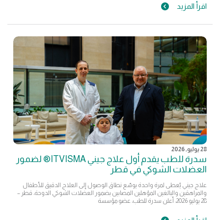
اقرأ المزيد
28 يوليو, 2026
سدرة للطب يقدم أول علاج جيني ITVISMA® لضمور
العضلات الشوكي في قطر
علاج جيني يُعطى لمرة واحدة يوسّع نطاق الوصول إلى العلاج الدقيق للأطفال
والمراهقين والبالغين المؤهلين المصابين بضمور العضلات الشوكي الدوحة، قطر –
28 يوليو 2026: أعلن سدرة للطب، عضو مؤسسة