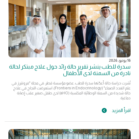
16 يونيو, 2026
سدرة للطب ينشر تقرير حالة رائد حول علاج مبتكر لحالة
نادرة من السمنة لدى الأطفال
نُشرت دراسة حالة أعدّتها سدرة للطب، عضو مؤسسة قطر، في مجلة "فرونتيرز في
علم الغدد الصماء" (Frontiers in Endocrinology)، استعرضت النجاح في علاج
حالة شديدة من السمنة الوطائية المكتسبة (aHO) لدى طفل صغير عقب إصابة
دماغية.
اقرأ المزيد