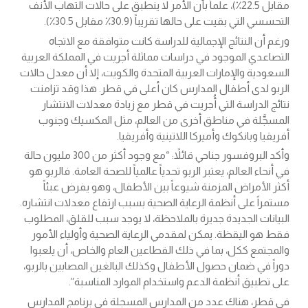
مقابل 22.5٪)، علماً بأن الأمر لا ينطبق على حالات التهاب الأنف
التحسسي التي بقيت على حالها تقريباً (30.9٪ مقابل 30.5٪).
ورغم أن النتائج الإجمالية للدراسة كانت متوافقة مع الاتجاه
التصاعدي الموجود في دراسات مماثلة أجريت في المملكة العربية
السعودية والإمارات العربية المتحدة والكويت، إلا أن معدل حالات
الربو لدى أطفال المدارس كان أعلى في قطر. هذا وقد تزامنت
نتائج الدراسة التي أُجريت في قطر مع زيادة معدلات الانتشار
المسجَّلة في مناطق أخرى من العالم، مثل المكسيك وجنوب
أفريقيا وبانكوك وأميركا اللاتينية وأفريقيا.
وأكد البروفسور جناحي قائلاً: “مع وجود أكثر من 300 مليون حالة
في أنحاء العالم، يعتبر الربو تحدياً عالمياً للصحة العامة. فالربو هو
أكثر الأمراض المزمنة شيوعاً بين الأطفال، وهو يفرض عبئاً
مستمراً على أنظمة الرعاية الصحية بسبب ارتفاع معدلات انتشاره.
البيانات الجديدة جديرة بالملاحظة، لا يوجد سبب للقلق، المطلوب
فقط هو اليقظة. يمكن لمقدمي الرعاية الصحية وأولياء الأمور
والمجتمع ككل، بما في ذلك القطاعين العام والخاص، أن يلعبوا
دوراً في ضمان حصول الأطفال وكذلك البالغين المصابين بالربو،
على تطبيق أنظمة الدعم واستخدام الموارد المناسبة”.
في قطر، هناك عدد من المدارس المسجلة في برنامج المدارس