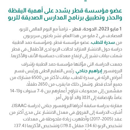
عضو مؤسسة قطر يشدد على أهمية اليقظة
والحذر وتطبيق برنامج المدارس الصديقة للربو
1 مايو 2023، الدوحة، قطر
– تزامناً مع اليوم العالمي للربو،
المصادف في 2 مايو من هذا العام، نشر باحثون سريريون
من
سدرة للطب
، عضو مؤسسة قطر، ومؤسسة حمد الطبية
دراسة حول الانتشار المتزايد لحالات الربو لدى الأطفال في قطر
شملت بيانات تشير إلى ارتفاع معدلات حساسية الأنف والأكزيما.
جمعت الدراسة، التي موَّلتها مؤسسة حمد الطبية بإشراف
البروفسور
إبراهيم جناحي
، رئيس التعليم الطبي ورئيس قسم
أمراض الرئة في سدرة للطب، بيانات لأكثر من 6500 مشارك من
جميع أنحاء قطر. وشمل ذلك ما يقرب من 2650 طفلاً،
مقسَّمين إلى مجموعات تتراوح أعمارهم بين 6-7 سنوات و13-14
عاماً، بالإضافة إلى 3831 والد أو ولي أمر.
مقارنة بدراسة سابقة أجراها البروفسور جناحي (دراسة ISAAC)،
أشارت الدراسة إلى الفروق في معدل الانتشار على مدى أكثر من
عقد (2005-2017) وأظهرت زيادة ملحوظة في معدلات
تشخيص الربو (34.6٪ مقابل 19.8٪) وتشخيص الأكزيما (37.4٪