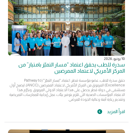
10 يونيو, 2026
سدرة للطب يحقق اعتماد “مسار التميّز بامتياز” من
المركز الأمريكي لاعتماد الممرضين
حقق سدرة للطب، عضو مؤسسة قطر، اعتماد "مسار التميّز" (Pathway to
Excellence) المرموق من المركز الأمريكي لاعتماد الممرضين (ANCC)، ليصبح أول
مستشفى في دولة قطر يحصل على هذا الاعتماد الدولي المرموق. ويكرّم هذا
الاعتماد المؤسسات الصحية التي تلتزم بتوفير بيئات عمل إيجابية للممارسات التمريضية
وتقديم رعاية آمنة وعالية الجودة للمرضى.
اقرأ المزيد