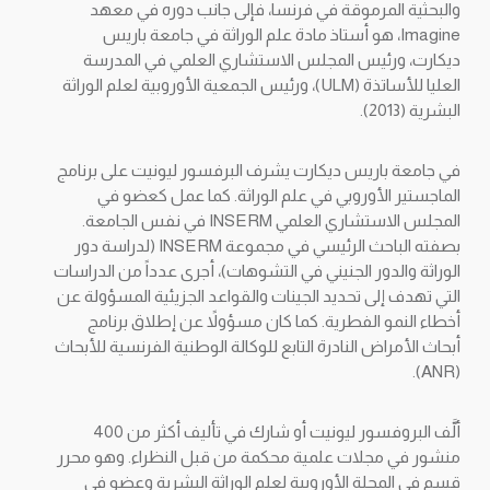
والبحثية المرموقة في فرنسا، فإلى جانب دوره في معهد
Imagine، هو أستاذ مادة علم الوراثة في جامعة باريس
ديكارت، ورئيس المجلس الاستشاري العلمي في المدرسة
العليا للأساتذة (ULM)، ورئيس الجمعية الأوروبية لعلم الوراثة
البشرية (2013).
في جامعة باريس ديكارت يشرف البرفسور ليونيت على برنامج
الماجستير الأوروبي في علم الوراثة. كما عمل كعضو في
المجلس الاستشاري العلمي INSERM في نفس الجامعة.
بصفته الباحث الرئيسي في مجموعة INSERM (لدراسة دور
الوراثة والدور الجنيني في التشوهات)، أجرى عدداً من الدراسات
التي تهدف إلى تحديد الجينات والقواعد الجزيئية المسؤولة عن
أخطاء النمو الفطرية. كما كان مسؤولاً عن إطلاق برنامج
أبحاث الأمراض النادرة التابع للوكالة الوطنية الفرنسية للأبحاث
(ANR).
ألَّف البروفسور ليونيت أو شارك في تأليف أكثر من 400
منشور في مجلات علمية محكمة من قبل النظراء. وهو محرر
قسم في المجلة الأوروبية لعلم الوراثة البشرية وعضو في