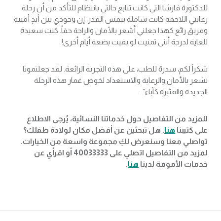
للدكتورة فارشا التي كانت تتابع حالتي بانتظام للتأكد من أن رحلة
رعايتي اللاحقة كانت شاملة بنفس القدر. إن وجودي بين أيدٍ أمينة
وفريق رائع كهذا جعلني أشعر بالأمان والراحة حقاً. كنت سعيدة
للغاية لدرجة أنني تمنيت لو بقيت بضعة أيام أخرى!
شكراً لكم، سدرة للطب، على هذه التجربة الرائعة. لقد جعلتمونا
نشعر بالأمان والرعاية والاستعداد لخوض غمار هذه الرحلة
الجديدة والمثيرة كآباء”.
للمزيد من التفاصيل حول خدماتنا النسائية، يُرجى الاطلاع
على كتيبنا
هنا
. هل تبحثين عن أفضل مكان لولادة طفلك؟
تواصلي معنا وسنعرض لكِ مجموعة واسعة من الخيارات.
لمزيد من التفاصيل اتصلي على 40033333 أو اقرأي عن
خدمات الأمومة لدينا
هنا
.