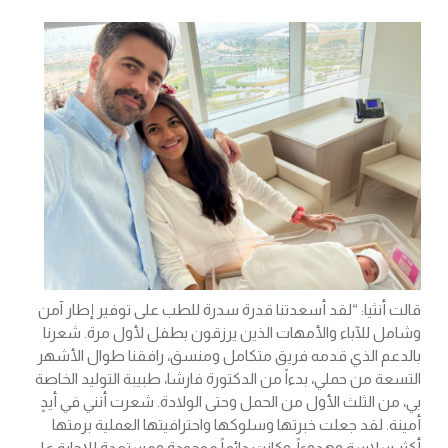
قالت أنثيا: “لقد أسعدتنا قدرة سدرة للطب على توفير إطار آمن
وشامل للآباء والأمهات الذين يرزقون بطفل لأول مرة. شعرنا
بالدعم الذي قدمه فريق متكامل ومنسق، رافقنا طوال الأشهر
التسعة من حملي، بدءاً من الدكتورة فارشا، طبيبة التوليد الخاصة
بي، من الثلث الأول من الحمل وحتى الولادة. شعرت أنني في أيدٍ
أمينة. لقد جعلت خبرتها وسلوكها واحترافيتها العملية برمتها
أكثر سلاسة وهدوءاً. وكانت دائماً موجودة ومستعدة للإجابة على