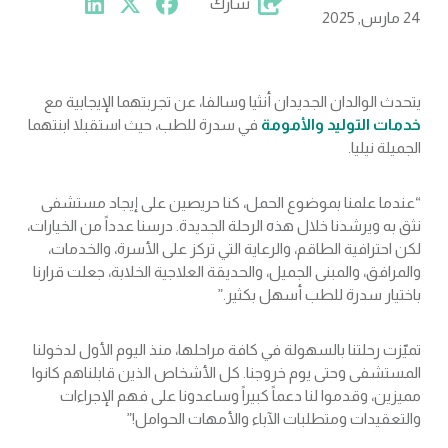
شارك
24 مارس, 2025
يتحدث الوالدان الجديدان أنثيا وسالفا، عن تجربتهما الإيجابية مع
خدمات التوليد والأمومة
في سدرة للطب، حيث استقبلا ابنتهما
الجميلة نيليا.
“عندما علمنا بموضوع الحمل، كنا حريصين على إيجاد مستشفى
نثق به ويرشدنا خلال هذه الرحلة الجديدة. درسنا عدداً من الخيارات،
لكن احترافية الطاقم، والرعاية التي تركز على الأسرة، والخدمات،
والمرافق، والمبنى الجميل، والحديقة العلاجية الخلابة، جعلت قرارنا
باختيار سدرة للطب أسهل بكثير.”
تميّزت رحلتنا بالسهولة في كافة مراحلها، منذ اليوم الأول لدخولنا
المستشفى وحتى يوم خروجنا. كل الأشخاص الذين قابلناهم كانوا
مميزين، وقدموا لنا دعماً كبيراً وساعدونا على فهم الإجراءات
والتعقيدات ومتطلبات الآباء والأمهات الحوامل!”