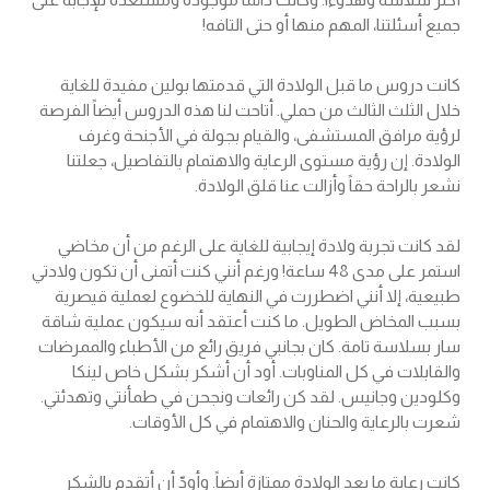
جميع أسئلتنا، المهم منها أو حتى التافه!
كانت دروس ما قبل الولادة التي قدمتها بولين مفيدة للغاية
خلال الثلث الثالث من حملي. أتاحت لنا هذه الدروس أيضاً الفرصة
لرؤية مرافق المستشفى، والقيام بجولة في الأجنحة وغرف
الولادة. إن رؤية مستوى الرعاية والاهتمام بالتفاصيل، جعلتنا
نشعر بالراحة حقاً وأزالت عنا قلق الولادة.
لقد كانت تجربة ولادة إيجابية للغاية على الرغم من أن مخاضي
استمر على مدى 48 ساعة! ورغم أنني كنت أتمنى أن تكون ولادتي
طبيعية، إلا أنني اضطررت في النهاية للخضوع لعملية قيصرية
بسبب المخاض الطويل. ما كنت أعتقد أنه سيكون عملية شاقة
سار بسلاسة تامة. كان بجانبي فريق رائع من الأطباء والممرضات
والقابلات في كل المناوبات. أود أن أشكر بشكل خاص لينكا
وكلودين وجانيس. لقد كن رائعات ونجحن في طمأنتي وتهدئتي.
شعرت بالرعاية والحنان والاهتمام في كل الأوقات.
كانت رعاية ما بعد الولادة ممتازة أيضاً. وأودّ أن أتقدم بالشكر