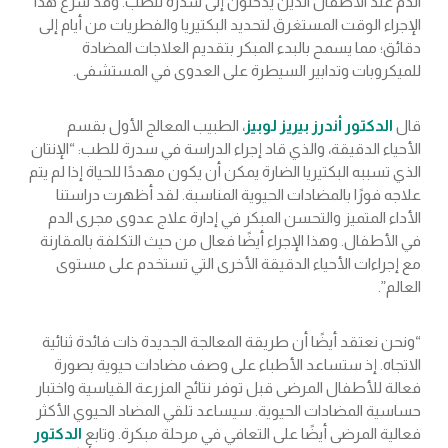
الدم عند الأطفال الذين يدخلون إلى سدرة للطب. وقد سرع هذا
الإجراء الوقت المستغرق لتحديد البكتيريا والفطريات من أيام إلى
دقائق؛ مما يسمح بالبدء المبكر بتقديم العلاجات المضادة
للميكروبات وتدابير السيطرة على العدوى في المستشفى.
قال
الدكتور أندرز بيريز لوبيز
، الطبيب المعالج الأول بقسم
الأحياء الدقيقة، والذي قاد إجراء الدراسة في سدرة للطب: “الإنتان
الذي تسببه البكتيريا الضارة يمكن أن يكون مهددًا للحياة إذا لم يتم
علاجه فورًا بالمضادات الحيوية المناسبة. لقد أظهرت دراستنا
الأداء المتميز والتحسن المبكر في إدارة علاج عدوى مجرى الدم
في الأطفال. وهذا الإجراء أيضًا فعال من حيث التكلفة بالمقارنة
مع إجراءات الأحياء الدقيقة الأخرى التي تستخدم على مستوى
العالم”.
“ونحن نعتقد أيضًا أن طريقة المعالجة الجديدة ذات فائدة ثنائية
الاتجاه. إذ ستساعد الأطباء على وصف مضادات حيوية بصورة
فعالة للأطفال المرضى قبل توفر نتائج المزرعة القياسية واختبار
حساسية المضادات الحيوية. سيساعد تلقي المضاد الحيوي الأكثر
فعالية المرضى أيضًا على التعافي في مرحلة مبكرة. وتابع
الدكتور