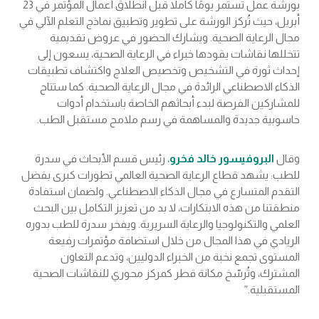
بورشة عمل تستمر يومًا كاملاً قبل انطلاق أعمال المؤتمر في 23
أبريل، حيث تُركز الورشة على تطوير وتطبيق نماذج التعلم الآلي في
مجال الرعاية الصحية. ويشارك الحضور في عروض تقديمية
تتخللها نقاشات يقودها خبراء في الرعاية الصحية، يسعون إلى
إحداث ثورة في التشخيص وتخصيص العلاج واكتشاف تطبيقات
الذكاء الاصطناعي الرائدة في مجال الرعاية الصحية. كما ستتاح
للمشاركين الفرصة لبدء أبحاثهم الخاصة باستخدام أدوات
حاسوبية جديدة والمساهمة في رسم ملامح مستقبل الطب.
وقال
البروفيسور خالد فخرو
، رئيس قسم الأبحاث في سدرة
للطب: يشهد قطاع الرعاية الصحية العالمي تطورات كبرى بفضل
التقدم المتسارع في مجال الذكاء الاصطناعي. ولضمان استفادة
منطقتنا من هذه الابتكارات، لا بد من تعزيز التكامل بين البحث
العلمي والتكنولوجيا والرعاية السريرية. ويفخر سدرة للطب بدوره
الريادي في هذا المجال من خلال استضافة مؤتمرات رفيعة
المستوى تجمع نخبة من الخبراء الدوليين، وتدعم التعاون
المشترك، وتُرسّخ مكانة قطر كمركز محوري للنقاشات الصحية
المستقبلية.”