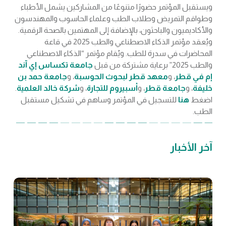
ويستقبل المؤتمر حضورًا متنوعًا من المشاركين يشمل الأطباء
وطواقم التمريض وطلاب الطب وعلماء الحاسوب والمهندسون
والأكاديميون والباحثون، بالإضافة إلى المهتمين بالصحة الرقمية.
ويُعقد مؤتمر الذكاء الاصطناعي والطب 2025 في قاعة
المحاضرات في سدرة للطب. ويُقام مؤتمر “الذكاء الاصطناعي
والطب 2025” برعاية مشتركة من قبل
جامعة تكساس إي آند
إم في قطر
، و
معهد قطر لبحوث الحوسبة
، و
جامعة حمد بن
خليفة
، و
جامعة قطر
، و
أسبيروم للتجارة
، و
شركة خالد العلمية
.
اضغط
هنا
للتسجيل في المؤتمر وساهم في تشكيل مستقبل
الطب.
آخر الأخبار