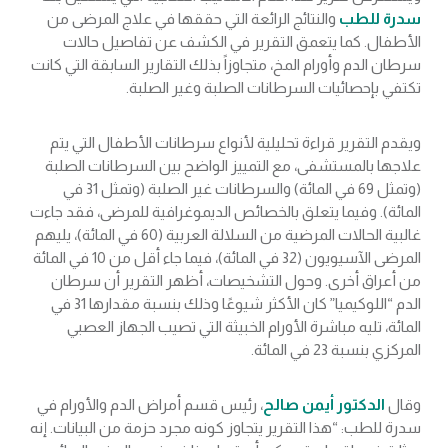
سدرة للطب
والنتائج الرائعة التي حققها في علاج المرضى من
الأطفال. كما يتعمق التقرير في الكشف عن تفاصيل حالات
سرطان الدم وأورام المخ، متجاوزاً بذلك التقارير السابقة التي كانت
تكتفي بإحصائيات السرطانات الصلبة وغير الصلبة.
ويقدم التقرير قراءة تحليلية لأنواع سرطانات الأطفال التي يتم
علاجها بالمستشفى، مع التمييز الواضح بين السرطانات الصلبة
(وتمثل 69 في المائة) والسرطانات غير الصلبة (وتمثل 31 في
المائة). وفيما يتعلق بالخصائص الديموغرافية للمرضى، فقد جاءت
غالبية الحالات المرضية من السلالة العربية (60 في المائة)، يليهم
المرضى الآسيويون (32 في المائة)، فيما جاء أقل من 10 في المائة
من أعراق أخرى. وحول التشخيصات، أظهر التقرير أن سرطان
الدم “اللوكيميا” كان الأكثر شيوعًا وذلك بنسبة مقدارها 31 في
المائة، تليه مباشرة الأورام الخبيثة التي تصيب الجهاز العصبي
المركزي بنسبة 23 في المائة.
وقال
الدكتور أيمن صالح
، رئيس قسم أمراض الدم والأورام في
سدرة للطب: “هذا التقرير يتجاوز كونه مجرد حزمة من البيانات. إنه