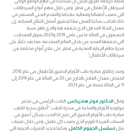
بمثابة خريطة طريق يمكن أن تساعدنا في فهم الوضع الوبائي
لسرطان الأطفال في قطر. ومن خلال فهم أنواع السرطانات
التي تصيب أطفالنا وفعالية علاجاتنا والتقدم البحثي المستمر في
ذلك الجانب، يمكننا العمل معًا لتحقيق أفضل النتائج الممكنة. إن
معدل النجاة المذهل الذي نحققه هنا والذي ناهز نسبة
الـتسعون في المائة ما بين عامي 2019 و2023 يفوق المعدلات
التي تحققها العديد من بلدان العالم المتقدمة، مما يعد دليلاً على
قدرة نظام الرعاية الصحية في قطر على علاج أنواع مختلفة من
سرطانات الأطفال”.
ومنذ إطلاق مبادرة طب الأورام الدقيق للأطفال في عام 2018،
انخفض معدل العلاج بالخارج من 20 في المائة في عام 2019 إلى
11 في المائة فقط في عام 2023.
وقال
الدكتور فوتر هندريكس
، الباحث الرئيسي في مختبر
بيولوجيا الأورام والمناعة في سدرة للطب: “أطلق سدرة للطب
مبادرة طب الأورام الدقيق التي تتيح لنا البحث بشكل أعمق في
السمات الفريدة للورم الذي يصيب كل طفل. ومن خلال تقنيات
مثل
تسلسل الجينوم الكامل
، يمكننا تحديد التغيرات الجينية التي