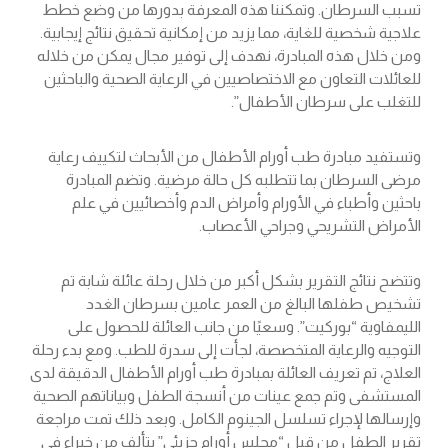
تسبب السرطان. وتمكننا هذه المعرفة بدورها من وضع خطط
علاجية شخصية للغاية، مما يزيد من إمكانية تحقيق نتائج إيجابية.
ومن خلال هذه المبادرة، نهدف إلى توفير مجال يمكن من خلاله
للعائلات التعاون مع الاختصاصيين في الرعاية الصحية والباحثين
للتغلب على سرطان الأطفال”.
وتستفيد مبادرة طب أورام الأطفال من الأبحاث لتكييف رعاية
مرضى السرطان بما تتطلبه كل حالة مرضية. وتضم المبادرة
باحثين وأطباء في الأورام وأمراض الدم وأخصائيين في علم
الأمراض التشريحي وجراحي الأعصاب.
وتتضح نتائج التقرير بشكل أكبر من خلال رحلة عائلة شابة تم
تشخيص طفلها البالغ من العمر عامين بسرطان الغدد
الليمفاوية “بوركيت”. وسعيًا من جانب العائلة للحصول على
التوجيه والرعاية المتخصصة، لجأت إلى سدرة للطب. ومع بدء رحلة
العلاج، تم تعريف العائلة بمبادرة طب أورام الأطفال الدقيقة لدى
المستشفى وتم جمع عينات من أنسجة الطفل وبياناتهم الصحية
وإرسالها لإجراء تسلسل الجينوم الكامل. وبعد ذلك تمت مراجعة
تقرير الطفل من قبل “مجلس أورام جزيئي” يتألف من خبراء في