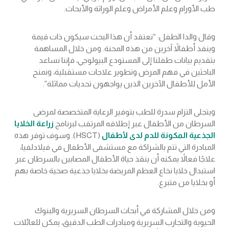
طب الأورام وعلم الأمراض وعلم الوراثة والأبحاث.
وقال والدا الطفل: “نعتقد أن هذا البحث سيكون ذات قيمة
وينقذ أطفالاً آخرين من هذه المحنة. ومن خلال المساهمة
بتقديم بيانات طفلنا إلى المستودع البيولوجي، فإننا نساعد
الباحثين في فهم المرض وتطوير علاجات مستقبلية، ونمنح
الأمل للأطفال الآخرين الذين يواجهون تحديات مماثلة”.
ويتجلى التزام سدرة للطب بتوفير الرعاية المتخصصة لمرضى
السرطان من الأطفال عبر إطلاقه المرتقب لبرنامج
زراعة الخلايا
الجذعية المكونة للدم لدى لأطفال
(HSCT). وسوف توفر هذه
المبادرة التي تتم بالشراكة مع مستشفى الأطفال في فيلادلفيا،
علاجًا فعالاً يمكنه أن ينقذ حياة الأطفال المصابين بالسرطان عبر
استبدال خلايا نخاع العظم المريضة بخلايا جذعية صحية خاصة بهم
أو بخلايا من متبرع.
ومن خلال المشاركة في أبحاث السرطان السريرية والبنوك
الحيوية والتجارب السريرية ومبادرات الطب الدقيق، يمكن للعائلات