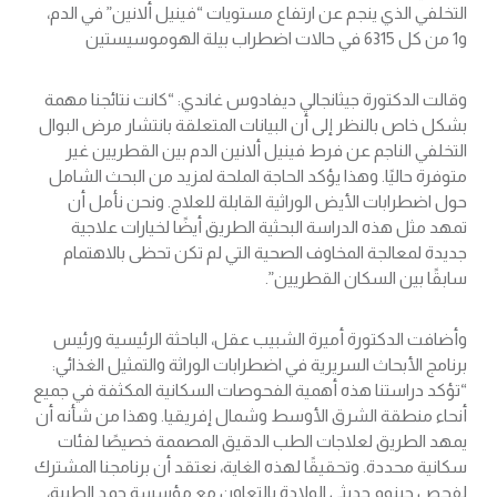
التخلفي الذي ينجم عن ارتفاع مستويات “فينيل ألانين” في الدم،
و1 من كل 6315 في حالات اضطراب بيلة الهوموسيستين
وقالت الدكتورة جيثانجالي ديفادوس غاندي: “كانت نتائجنا مهمة
بشكل خاص بالنظر إلى أن البيانات المتعلقة بانتشار مرض البوال
التخلفي الناجم عن فرط فينيل ألانين الدم بين القطريين غير
متوفرة حاليًا. وهذا يؤكد الحاجة الملحة لمزيد من البحث الشامل
حول اضطرابات الأيض الوراثية القابلة للعلاج. ونحن نأمل أن
تمهد مثل هذه الدراسة البحثية الطريق أيضًا لخيارات علاجية
جديدة لمعالجة المخاوف الصحية التي لم تكن تحظى بالاهتمام
سابقًا بين السكان القطريين”.
وأضافت الدكتورة أميرة الشبيب عقل، الباحثة الرئيسية ورئيس
برنامج الأبحاث السريرية في اضطرابات الوراثة والتمثيل الغذائي:
“تؤكد دراستنا هذه أهمية الفحوصات السكانية المكثفة في جميع
أنحاء منطقة الشرق الأوسط وشمال إفريقيا. وهذا من شأنه أن
يمهد الطريق لعلاجات الطب الدقيق المصممة خصيصًا لفئات
سكانية محددة. وتحقيقًا لهذه الغاية، نعتقد أن برنامجنا المشترك
لفحص جينوم حديثي الولادة بالتعاون مع مؤسسة حمد الطبية،