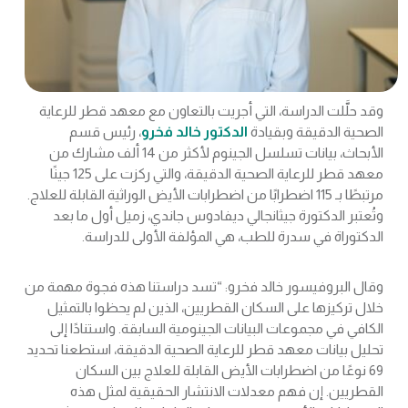
وقد حلَّلت الدراسة، التي أجريت بالتعاون مع معهد قطر للرعاية
الصحية الدقيقة وبقيادة
الدكتور خالد فخرو
، رئيس قسم
الأبحاث، بيانات تسلسل الجينوم لأكثر من 14 ألف مشارك من
معهد قطر للرعاية الصحية الدقيقة، والتي ركزت على 125 جينًا
مرتبطًا بـ 115 اضطرابًا من اضطرابات الأيض الوراثية القابلة للعلاج.
وتُعتبر الدكتورة جيثانجالي ديفادوس جاندي، زميل أول ما بعد
الدكتوراة في سدرة للطب، هي المؤلفة الأولى للدراسة.
وقال البروفيسور خالد فخرو: “تسد دراستنا هذه فجوة مهمة من
خلال تركيزها على السكان القطريين، الذين لم يحظوا بالتمثيل
الكافي في مجموعات البيانات الجينومية السابقة. واستنادًا إلى
تحليل بيانات معهد قطر للرعاية الصحية الدقيقة، استطعنا تحديد
69 نوعًا من اضطرابات الأيض القابلة للعلاج بين السكان
القطريين. إن فهم معدلات الانتشار الحقيقية لمثل هذه