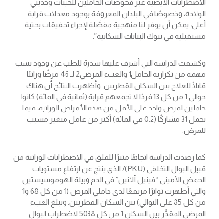
الاضطرابات الأيضية عبر فحوصات الحاملين للجينات وحديثي
الولادة، وخصوصًا في البلدان المعروفة بوجود معدلات قرابة
أعلى، يمكن أن يوفر لنا منهجية مفصَّلة لإجراء تحقيقات بحثية
مستقبلية في بنوك البيانات السكانية”.
وكشفت الدراسة التي أشرف عليها سدرة للطب عن وجود نسب
مهمة من تكرارية الحامل1 والعبء المرضي2 لـ 46 مرضًا وراثيًا
قابلًا للعلاج بين السكان القطريين. وأظهرت النتائج أن هناك
حوالي 1 من كل 13 فردًا لا تجمعهم قرابة (ثمانية في المائة) كانوا
حاملين لمرض واحد على الأقل من هذه الأمراض الوراثية، فيما
يحمل 31 مشاركًا (0.2 في المائة) أكثر من عامل متغير مسبب
للمرض.
كما رصدت الدراسة اتجاهًا مثيرًا للقلق في الاضطرابات الوراثية من
قبيل البوال التخلفي (PKU)/ الذي ينتج عن ارتفاع مستويات
الحمض الأميني “فينيل ألانين” في الدم وبيلة ​​الهوموسيستين،
والتي أظهرت تواترًا مرتفعًا لدى حاملي المرض (1 من كل 68 و1
من كل 85 على التوالي) بين السكان القطريين. ويبلغ العبء
المرضي المقدَّر بين السكان 1 من كل 5038 لاضطراب البوال