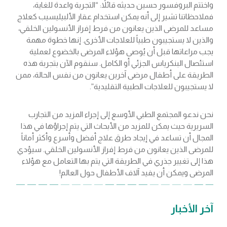
واختتم البروفسور حسين حديثه قائلاً: “التجربة واعدة للغاية،
فملاحظاتنا تشير إلى أنه يمكن استخدام عقار الألبيليسيب كعلاج
مساعد للمرضى الذين يعانون من فرط إفراز الأنسولين الخلقي،
والذين لا يستجيبون طبياً للعلاجات الأخرى. إنها خطوة مهمة
يجب مراعاتها قبل أن يُوصى هؤلاء المرضى بالخضوع لعملية
استئصال البنكرياس الجزئي أو الكامل. سنقوم الآن بتجربة هذه
الطريقة على أطفال مرضى آخرين يعانون من نفس الحالة، ممن
لا يستجيبون للعلاجات الطبية التقليدية”.
نحن ندعو المجتمع الطبي الأوسع إلى إجراء المزيد من التجارب
السريرية حيث يمكن للمزيد من الأبحاث التي يتم إجراؤها في هذا
المجال أن تساعد في إيجاد طرق علاج أفضل وأسرع وأكثر أماناً
للمرضى الذين يعانون من فرط إفراز الأنسولين الخلقي. سيؤدي
هذا إلى تغيير جذري في الطريقة التي يتم بها التعامل مع هؤلاء
المرضى ويمكن أن يفيد آلاف الأطفال حول العالم!
آخر الأخبار