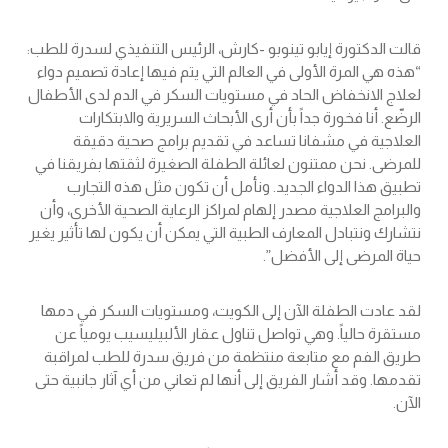
قالت الدكتورة إيابو تينوبو -كارش، الرئيس التنفيذي لسدرة للطب:
“هذه هي المرة الأولى في العالم التي يتم فيها إعادة تصميم دواء
لعلاج الانخفاض الحاد في مستويات السكر في الدم لدى الأطفال
الرضّع. أنا فخورة جداً بأن أرى الأبحاث السريرية والابتكارات
العلاجية في مشفانا تساعد في تقديم برامج صحية دقيقة
للمرضى. نحن ممتنون لعائلة الطفلة الصغيرة لثقتها بفريقنا في
تطبيق هذا الدواء الجديد. ونأمل أن تكون مثل هذه التجارب
والبرامج العلاجية مصدر إلهام لمراكز الرعاية الصحية الأخرى، وأن
نتشارك ونتبادل المعارف الطبية التي يمكن أن يكون لها تأثير يغير
حياة المرضى إلى الأفضل”.
لقد عادت الطفلة الآن إلى الكويت، ومستويات السكر في دمها
مستقرة حالياً. وهي تواصل تناول عقار الألبيليسيب يومياً عن
طريق الفم مع متابعة منتظمة من فريق سدرة للطب لمراقبة
تقدمها. وقد أشار الفريق إلى أنها لم تعاني من أي آثار جانبية حتى
الآن.