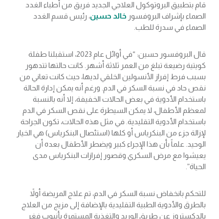
قام بتطبيق البروتوكول العلاجي الجديد فريق من أطباء الغدد
الصماء بإشراف البروفسور
خالد حسين
، رئيس قسم الغدد
الصماء في سدرة للطب.
قال البروفسور حسين: “في أوائل عام 2023، استقبلنا طفلة
كويتية رضيعة تبلغ من العمر ثلاثة أشهر. كانت حالتها تتدهور
بسبب فرط إفراز الأنسولين الخلقي لديها، حيث كانت تعاني من
نقص حاد في نسبة السكر في الدم. ورغم أنه يمكن إدارة الحالة
باستخدام الأدوية في بعض الحالات الخفيفة، إلا أنه بالنسبة
لمعظم الأطفال، لا يمكن السيطرة على نقص السكر في الدم
باستخدام الأدوية التقليدية. في مثل هذه الحالات، تكون الجراحة
لإزالة جزء من البنكرياس أو كلها (استئصال البنكرياس) هي الخيار
الوحيد. علماً بأن هذا الإجراء كبير ويضطر الأطفال بعده أن
يعيشوا مع مرض السكري وقصور إفرازات البنكرياس مدى
الحياة”.
للتحكم بانخفاض نسبة السكر في الدم، تم علاج المريضة أولاً
بالطرق والأدوية الطبية التقليدية بالإضافة إلى مزيج من العلاج
بالدكستروز عن طريق الوريد والتغذية المستمرة بأنبوب فغر