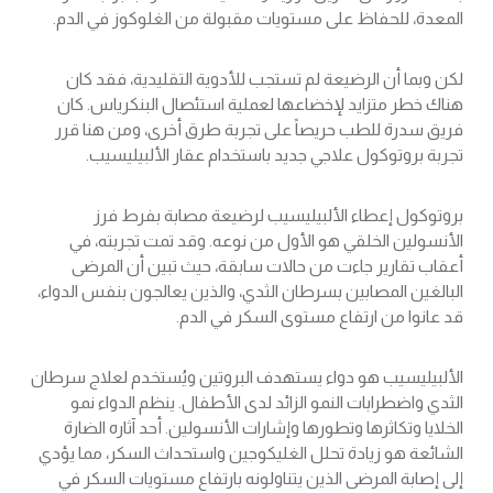
المعدة، للحفاظ على مستويات مقبولة من الغلوكوز في الدم.
لكن وبما أن الرضيعة لم تستجب للأدوية التقليدية، فقد كان
هناك خطر متزايد لإخضاعها لعملية استئصال البنكرياس. كان
فريق سدرة للطب حريصاً على تجربة طرق أخرى، ومن هنا قرر
تجربة بروتوكول علاجي جديد باستخدام عقار الألبيليسيب.
بروتوكول إعطاء الألبيليسيب لرضيعة مصابة بفرط فرز
الأنسولين الخلقي هو الأول من نوعه. وقد تمت تجربته، في
أعقاب تقارير جاءت من حالات سابقة، حيث تبين أن المرضى
البالغين المصابين بسرطان الثدي، والذين يعالجون بنفس الدواء،
قد عانوا من ارتفاع مستوى السكر في الدم.
الألبيليسيب هو دواء يستهدف البروتين ويُستخدم لعلاج سرطان
الثدي واضطرابات النمو الزائد لدى الأطفال. ينظم الدواء نمو
الخلايا وتكاثرها وتطورها وإشارات الأنسولين. أحد آثاره الضارة
الشائعة هو زيادة تحلل الغليكوجين واستحداث السكر، مما يؤدي
إلى إصابة المرضى الذين يتناولونه بارتفاع مستويات السكر في