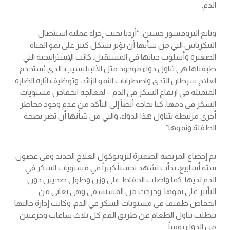
الدم.
وتابع البروفسور حسين: “أردنا تجنب إجراء عملية استئصال
البنكرياس التي من شأنها أن تؤثر بشكل كبير على نمو الفتاة
الصغيرة وأسلوب حياتها في المستقبل. كانت الإستراتيجية التي
طبقناها هي تناول دواء موجود مثل الألبيليسيب، الذي يُستخدم
لعلاج سرطان الثدي واضطرابات النمو الزائد، وتوظيف آثاره الضارة
المتمثلة في ارتفاع السكر في الدم – لمعالجة انخفاض مستويات
السكر في دمها. كنا بحاجة أيضاً إلى التأكد من عدم وجود مخاطر
أخرى مرتبطة بتناول هذا الدواء، والتي من شأنها أن تضر بصحة
الطفلة ونموها”.
تم إخضاع المريضة الصغيرة لبروتوكول العلاج الجديد وفي غضون
ستة أسابيع، بدأت تشهد تحسناً كبيراً في مستويات السكر في
الدم لديها. كما واصلت الحفاظ على وزن وطول صحيين دون
التأثير على نموها. وخرجت من المستشفى وهي تعاني من
انخفاض طفيف في مستويات السكر في الدم، وكانت إدارة حالتها
تتطلب تناول الطعام عن طريق الفم كل ثلاث ساعات وجرعتين
من الدواء يومياً.