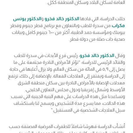
العامة لسكان البلاد وسكان المنطقة ككل.
حللت الدراسة، التي قادها
الدكتور خالد فخرو
و
الدكتور يونس
مكراب
من سدرة للطب وبالتعاون مع برنامج قطر جينوم وقطر
بيوبنك ومؤسسة حمد الطبية، أكثر من ٦٠٠٠ جينوم كامل وبيانات
صحية ذات صلة من دولة قطر.
وقال
الدكتور خالد فخرو
، رئيس فرع الأبحاث في سدرة للطب
والقائد الرئيسي للدراسة: “تؤثر الأمراض النادرة مجتمعة على ما
يصل إلى ٥,٩ في المائة من سكان العالم، ولا يزال أغلبها في حاجة
إلى الدراسة ويفتقر إلى العلاجات الفعالة. بالإضافة إلى ذلك، ترتفع
معدلات الإصابة بالأمراض النادرة بين سكان منطقة الشرق
الأوسط وشمال إفريقيا ودول مجلس التعاون الخليجي،
وتساعدنا مثل هذه الدراسات على فهم البنية الجينية التي تسبب
هذه الحالات، مما يسرع مدة التشخيص ويسمح لنا باستكشاف
سبل العلاجات الشخصية في المستقبل.”
أنشأت الدراسة فهرسًا شاملًا للطفرات المرضية المصنفة حسب