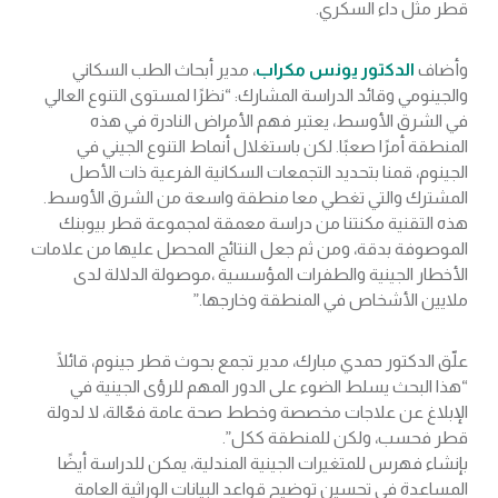
قطر مثل داء السكري.
وأضاف
الدكتور يونس مكراب
، مدير أبحاث الطب السكاني
والجينومي وقائد الدراسة المشارك: “نظرًا لمستوى التنوع العالي
في الشرق الأوسط، يعتبر فهم الأمراض النادرة في هذه
المنطقة أمرًا صعبًا. لكن باستغلال أنماط التنوع الجيني في
الجينوم، قمنا بتحديد التجمعات السكانية الفرعية ذات الأصل
المشترك والتي تغطي معا منطقة واسعة من الشرق الأوسط.
هذه التقنية مكنتنا من دراسة معمقة لمجموعة قطر بيوبنك
الموصوفة بدقة، ومن ثم جعل النتائج المحصل عليها من علامات
الأخطار الجينية والطفرات المؤسسية ،موصولة الدلالة لدى
ملايين الأشخاص في المنطقة وخارجها.”
علّق الدكتور حمدي مبارك، مدير تجمع بحوث قطر جينوم، قائلًا
“هذا البحث يسلط الضوء على الدور المهم للرؤى الجينية في
الإبلاغ عن علاجات مخصصة وخطط صحة عامة فعّالة، لا لدولة
قطر فحسب، ولكن للمنطقة ككل”.
بإنشاء فهرس للمتغيرات الجينية المندلية، يمكن للدراسة أيضًا
المساعدة في تحسين توضيح قواعد البيانات الوراثية العامة