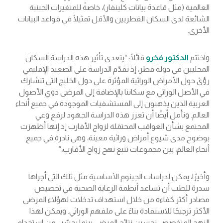
العالمية (مثل قاعدة بيانات كلينفار)، خاصةً للمتغيرات الجينية
الشائعة لدى السكان القطريين والأقل تمثيلًا في قواعد البيانات
الأخرى.
واختتم
الدكتور فخرو
قائلًا: “يتعدى تأثير هذه الدراسة السكانَ
المحليين في دولة قطر، إذ تقدّم الدراسة على الصعيد الإقليمي
رؤىً حول الأمراض الوراثية المؤثرة على دول الخليج التي تتشارك
في الأصل الوراثي مع سكاننا بالإضافة إلى المرضى ذوي الأصول
العربية الذين يذهبون إلى المستشفيات الموجودة في جميع أنحاء
العالم. ونأمل أيضًا أن تعزز هذه الدراسة الجهود لرفع وعي
المجتمع بشأن العواقب المحتمَلة لزواج الأقارب إذ إنها أظهرَت
بوضوح مدى شيوع أمراض وراثية معينة، وهي نادرة في جميع
أنحاء العالم، بين مجموعات تتبع نهج زواج الأقارب،”
وأخيرًا، يمكن لدراسات الجينوم الأساسية مثل تلك التي أجراها
سدرة للطب أن تساعد أنظمة الرعاية الصحية في تخصيص
مصادر أكثر كفاءة من خلال استهداف تدخلات لهؤلاء المرضى
الأكثر ترجيحًا للاستفادة بناءً على ملفهم الوراثي. ويمكن لهذا
النهج المتخصص تحسين نتائج المرضى بينما يحسّن من استخدام