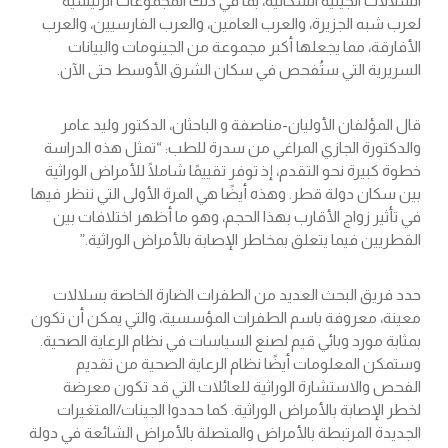
السلالات الجينية السكانية، بما في ذلك المجموعات الرئيسية
لعرب شبه الجزيرة، والعرب العامين، والعرب الفارسيين، والعرب
الأفارقة، مما يجعلها أكبر مجموعة من الجينومات والبيانات
السريرية التي ستُفحص في سكان الشرق الأوسط حتى الآن.
قال المؤلفان الأوليان-مناصفة و الباحثان، الدكتور وليد عامر
والدكتورة الجازي المراغي من سدرة للطب: “تمثل هذه الدراسة
خطوة كبيرة نحو التقدم، إذ توفر تقييمًا شاملًا للأمراض الوراثية
بين سكان دولة قطر. وهذه أيضًا هي المرة الأولى التي ننظر فيها
في تأثير زواج الأقارب بهذا الحجم، وهو ما أظهر اختلافات بين
القطريين فيما يتعلق بمخاطر الإصابة بالأمراض الوراثية.”
حدد فريق البحث العديد من الطفرات الضارة الخاصة بسلالات
معينة، معروفة باسم الطفرات المؤسسية، والتي يمكن أن تكون
بمثابة مورد وبائي قيم لصنع السياسات في نظام الرعاية الصحية.
وستمكن المعلومات أيضًا نظام الرعاية الصحية من تقديم
الفحص والاستشارة الوراثية للعائلات التي قد تكون معرضة
لخطر الإصابة بالأمراض الوراثية. كما حددوا الجينات/المتغيرات
الجديدة المرتبطة بالأمراض والمتصلة بالأمراض الشائعة في دولة