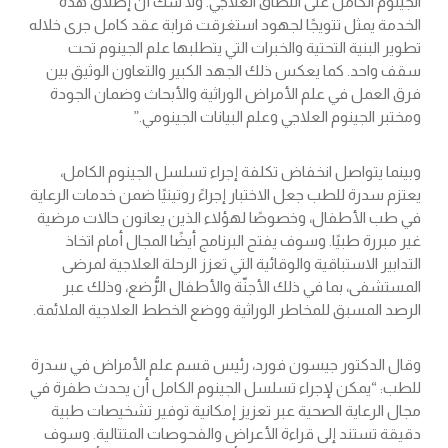
الجينوم الكامل على النطاق العلاجي. ولا شك أن إطلاق هذه
الخدمة يمثل تتويجًا لجهود استغرقت قرابة عقد كامل جرى خلاله
تطوير البنية التحتية والخبرات التي يتطلبها علم الجينوم تحت
سقف واحد. كما يعكس ذلك الجهد الكبير والتعاون الوثيق بين
فرق العمل في علم الأمراض الوراثية والأبحاث وضمان الجودة
ومختبر الجينوم العلاجي وعلم البيانات الجينومي.”
وبينما يتواصل انخفاض تكلفة إجراء تسلسل الجينوم الكامل،
يعتزم سدرة للطب جعل الاختبار إجراءً روتينيًا ضمن خدمات الرعاية
في طب الأطفال، وخصوصًا لهؤلاء الذين يعانون حالات مرضية
غير مبررة طبيًا. وسوف يفتح البرنامج أيضًا المجال أمام اتخاذ
التدابير الاستباقية والوقائية التي تعزز الرحلة العلاجية لمرضى
المستشفى، بما في ذلك الأجنّة والأطفال الرُّضع، وذلك عبر
الرصد المسبق للمخاطر الوراثية ووضع الخطط العلاجية الملائمة.
وقال الدكتور جيسون فورد، رئيس قسم علم الأمراض في سدرة
للطب: “يمكن لإجراء تسلسل الجينوم الكامل أن يحدث طفرة في
مجال الرعاية الصحية عبر تعزيز إمكانية توفير تشخيصات طبية
دقيقة تستند إلى قراءة الأعراض والفحوصات المتتالية. وسوف