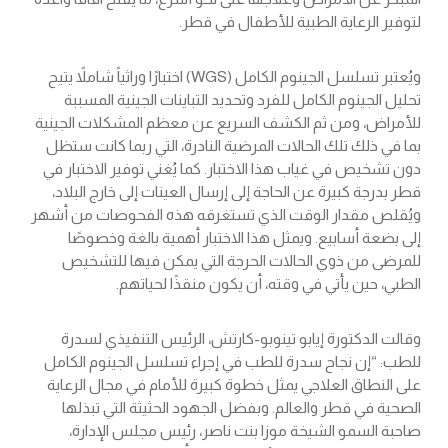
لتوفير الرعاية الطبية للأطفال في قطر.
ويُعتبر تسلسل الجينوم الكامل (WGS) اختبارًا وراثياً شاملاً يتيح
تحليل الجينوم الكامل للفرد وتحديد التباينات الجينية المسببة
للأمراض، ومن ثم الكشف السريع عن معظم المشكلات الجينية
بما في ذلك تلك الحالات المرضية النادرة، التي ربما كانت ستظل
دون تشخيص في غياب هذا الاختبار. كما يُغني توفير الاختبار في
قطر بدرجة كبيرة عن الحاجة إلى إرسال العينات إلى خارج البلاد،
ويُقلص مقدار الوقت الذي تستغرقه هذه الفحوصات من أشهر
إلى بضعة أسابيع. ويمثل هذا الاختبار أهمية بالغة وخصوصًا
للمرضى من ذوي الحالات الحرجة التي يمكن فيها للتشخيص
الطبي، حين يأتي في وقته، أن يكون منقذًا لحياتهم.
وقالت الدكتورة إيابو تينوبو-كارتش، الرئيس التنفيذي لسدرة
للطب: “إن نجاح سدرة للطب في إجراء تسلسل الجينوم الكامل
على النطاق العلاجي يمثل خطوة كبيرة للأمام في مجال الرعاية
الصحية في قطر والعالم. وبفضل الجهود الحثيثة التي تبذلها
صاحبة السمو الشيخة موزا بنت ناصر، رئيس مجلس الإدارة،