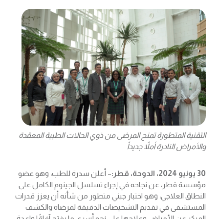
التقنية المتطورة تمنح المرضى من ذوي الحالات الطبية المعقدة
والأمراض النادرة أملاً جديداً
30 يونيو 2024، الدوحة، قطر:
– أعلن سدرة للطب، وهو عضو
مؤسسة قطر، عن نجاحه في إجراء تسلسل الجينوم الكامل على
النطاق العلاجي، وهو اختبار جيني متطور من شأنه أن يعزز قدرات
المستشفى في تقديم التشخيصات الدقيقة لمرضاه والكشف
المبكر عن الأمراض وعلاجها على نحو أسرع، ما يفتح آفاقًا واعدة