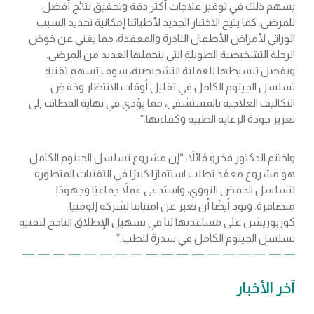
يسهم ذلك في توفير علاجات أكثر دقة وتحقيق نتائج أفضل
للمرضى. كما يتيح الاختبار الجديد لأطبائنا إمكانية تحديد السبب
الوراثي لأمراض الأطفال النادرة والمعقدة، مما يغني عن خوض
الرحلة التشخيصية الطويلة التي يتحملها العديد من المرضى.
وبفضل تبسيطها للعملية التشخيصية، سوف تسهم تقنية
تسلسل الجينوم الكامل في تقليل أوقات الانتظار وخفض
التكاليف العلاجية بالمستشفى، مما يؤدي في نهاية المطاف إلى
تعزيز جودة الرعاية الطبية وكفاءتها.”
واختتم الدكتور فخرو قائلاً: “إن مشروع تسلسل الجينوم الكامل
هو مشروع معقد تطلب استثمارًا كبيرًا في التقنيات المتطورة
لتسلسل الحمض النووي، واستدعى عملاً جماعيًا وجهودًا
متضافرة. ونود أيضًا أن نعبر عن امتناننا لشركة إلومنيا
كوربوريشن على مساعدتها لنا في تسهيل الإطلاق الناجح لتقنية
تسلسل الجينوم الكامل في سدرة للطب.”
آخر الأخبار