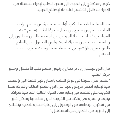
كجم. وستحتاج إلى العودة إلى سدرة للطب لإجراء سلسلة من
الإجراءات خلال الأشهر القادمة لإصلاح العيب.
قاد العملية الناجحة الدكتور أوليفييه غيز، رئيس قسم جراحة
القلب، بدعم من فريق من خبراء سدرة للطب. وتفتح هذه
العملية إمكانيات جديدة للمرضى في المنطقة الذين يحتاجون إلى
رعاية متخصصة من سدرة، ليتمكنوا من الحصول على العلاج
بالقرب من منازلهم، في بيئة ثقافية مألوفة وبفريق يتحدث
لغتهم.
قال البروفيسور زياد م. حجازي، رئيس قسم طب الأطفال ومدير
مركز القلب:
“نشعر نحن جميعًا في مركز القلب بامتنان كبير للثقة التي وُضعت
فينا لرعاية أصغر مريض لدينا حتى الآن. نشكر العائلة وشركة نفط
الكويت على ثقتهم في رعاية هذه الحياة الغالية. لقد بنينا شراكة
وثيقة ومثمرة مع زملائنا في الكويت الذين ساهموا بشكل كبير
في تمكين مرضاهم من الوصول إلى رعاية سدرة للطب. ونتطلع
إلى المزيد من التعاون في المستقبل.”