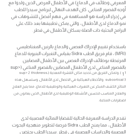
المعرفي وظائف في الدماغ) في الأطفال المرضى الذين ولدوا مع
أوجه القصور المناعي. كان الهدف النهائي لبرنامج سيدرا للطب
في إجراء الدراسة هو المساهمة في فهم أفضل للتشوهات في
نمو الدماغ لدى الأطفال ، والتي يمكن تطبيقها بعد ذلك على
البرامج البحثية ذات الصلة بسكان الأطفال في قطر.
باستخدام تقييم الإدراك العصبي والدماغ بالرنين المغناطيسي
(MRI) ، قام فريق الطب Sidra بقياس التغيرات البنيوية للدماغ
المرتبطة بوظائف الإدراك العصبي بين الأطفال المصابين
بالقصور المناعي لدى الأطفال المصابين بالقصور المناعي (sup>
1 ). وتمكن الفريق من تحديد مكان القشرة المعدية (sup> 2 thickness،
1
subcortical 3 والأخطاء الهيكلية في الاتصال لدى الأطفال. وستسهل هذه
النتائج الكشف المبكر عن التغيرات الهيكلية والوظيفية للدماغ ، مما يتيح العلاج
والعلاج المناسب لتحسين الأنشطة الوظيفية لدى الأطفال الذين يعانون من
اضطرابات المناعة.
تقدم الدراسة المعرفة الحالية للقضايا النمائية العصبية لدى
الأطفال ، مما يمنح الطب Sidra فرصة لتطوير منهجية البحوث
العصبية والدراسات العصبية في قطر. سيدرا الطب يحتضن