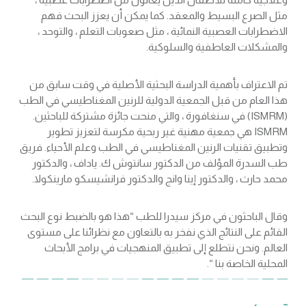
مثل الصرع البسيط والمعقد. كما يمكن أن يعزز البحث فهم
الاضطرابات العصبية النمائية ، مثل صعوبات التعلم ، والتوحد ،
والمشكلات العاطفية والسلوكية.
تم الاعتراف بأهمية الدراسة البحثية الأصلية في وقت سابق من
هذا العام من قبل الجمعية الدولية للرنين المغناطيسي في الطب
(ISMRM) في سنغافورة ، والتي منحت جائزة مشتركة للباحثين.
ISMRM هي جمعية مهنية غير ربحية مكرسة لتعزيز تطوير
وتطبيق تقنيات الرنين المغناطيسي في الطب وعلم الأحياء. فريق
طب السدرة المؤلف من الدكتور سانتوش ك. ياداف ، والدكتور
محمد حارث ، والدكتور إينا وانج والدكتور فرانشيسكو مارينكولا.
وقال الباحثون في مركز سيدرا للطب “هذا هو بالضبط نوع البحث
القائم على النتائج الذي نفخر به بالتعاون مع نظرائنا على مستوى
العالم. ونحن نتطلع إلى تطبيق المنهجيات في برامج الأبحاث
المحلية الخاصة بنا “.