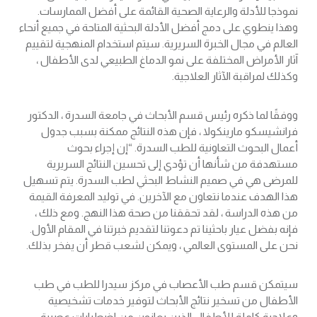
نموذجا للأدلة والرعاية الصحية القائمة على أفضل الممارسات.
وهذا ينطوي على دمج أفضل الأدلة البحثية المتاحة في جميع أنحاء
العالم في مجال الخبرة السريرية. سيتم استخدام المنهجية لتقييم
آثار الأمراض المختلفة على نمو الدماغ الطبيعي لدى الأطفال ،
وكذلك لمراقبة الآثار العلاجية.
ووفقًا لما ذكره رئيس قسم الأبحاث في جامعة السدرة ، الدكتور
فرانشيسكو مارينكولا ، فإن هذه النتائج ممكنة بسبب جدول
أعمال البحوث التعاونية للطب السدرة. “إن إجراء بحوث
مستهدفة من شأنها أن تؤدي إلى تحسين النتائج السريرية
للمرضى هي في صميم النشاط البحثي لطب السدرة. يتم تسهيل
هذا الهدف عندما نتعاون مع الآخرين. في توليد المعرفة القيمة
من هذه الدراسة ، لقد تحققنا من صحة هذا النهج. ومع ذلك ،
فإنه بفضل عيار باحثينا تم دعوتنا لتقديم خبرتنا في المقام الأول.
نحن على المستوى العالمي ، ويمكن لشعب قطر أن يفخر بذلك.
سيتمكن قسم طب الأعصاب في مركز سيدرا للطب في طب
الأطفال من تسخير نتائج الأبحاث لتوفير خدمات تشخيصية
وعلاجية كاملة للأطفال الذين يعانون من اضطرابات عصبية ،