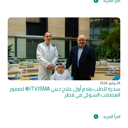
اقرأ المزيد
28 يوليو, 2026
سدرة للطب يقدم أول علاج جيني ITVISMA® لضمور
العضلات الشوكي في قطر
اقرأ المزيد