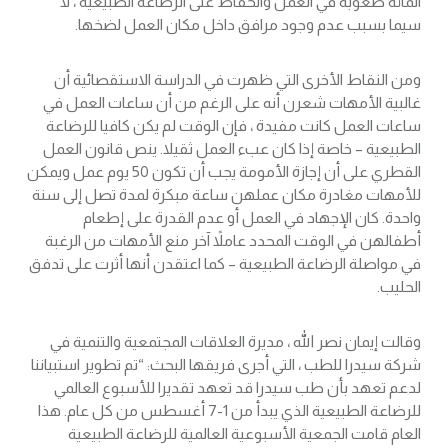
المائة صعوبة في العمل والحفاظ على الرضاعة الطبيعية ، لا
سيما بسبب عدم وجود مرافق داخل مكان العمل لضخها.
ومن النقاط الأخرى التي ظهرت في الدراسة الاستقصائية أن
غالبية الأمهات شعرن أنه على الرغم من أن ساعات العمل في
ساعات العمل كانت مفيدة ، فإن الوقت لم يكن كافيا للرضاعة
الطبيعية – خاصة إذا كان عبء العمل ثقيلا. ينص قانون العمل
القطري على أن إجازة الأمومة يجب أن تكون 50 يوم عمل ويمكن
للأمهات مغادرة مكان عملهن ساعة مبكرة لمدة تصل إلى سنة
واحدة. كان الإجهاد في العمل أو عدم القدرة على إطعام
أطفالهن في الوقت المحدد عاملاً آخر منع الأمهات من الرغبة
في مواصلة الرضاعة الطبيعية – كما اعتقدن أنها أثرت على تدفق
الحليب.
وقالت إيمان نصر الله ، مديرة العلاقات المجتمعية والتنمية في
شركة سيدرا للطب ، التي أجرى فريقها البحث: “تم تطوير استبياننا
لدعم تعهد بأن طب سيدرا قد تعهد تقديرا للأسبوع العالمي
للرضاعة الطبيعية الذي يبدأ من 1-7 أغسطس من كل عام. هذا
العام قامت الجمعية الأسبوعية العالمية للرضاعة الطبيعية