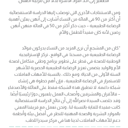
الصغير إلى أحد أفراد الأسرة بدلاً من مربية أطفال.
ومن الاستنتاجات الأخرى التي توصلت إليها الدراسة الاستقصائية
أن أكثر من 90 في المائة من النساء أشارت إلى أنهن يعيّن أهمية
الرضاعة الطبيعية – حيث ذكر أكثر من 50 في المائة منهن أنهن
رضبن لأنه كان مفيداً للطفل والأم.
“كان من المشجع أن نرى المزيد من النساء يدركون فوائد
الرضاعة الطبيعية من مسحنا. في الواقع ، تركز الإستراتيجية
الوطنية للصحة في قطر على تطوير برنامج وطني متكامل لصحة
الأم والوليد يتضمن تعزيز الرضاعة الطبيعية الحصرية للأشهر
الستة الأولى من الحياة. ومع ذلك ، بالنسبة للأمهات العاملات
للاستمرار في الرضاعة الطبيعية ، فإن أهم خطوة هي إنشاء
شبكة داعمة. لا تنطبق هذه الشبكة فقط على العائلة والأصدقاء
– فالأقران والمشرفين وأصحاب العمل يلعبون دورًا رئيسيًا أيضًا.
وقد خلصت السيدة نصرالله إلى أن نتائج الدراسة الاستقصائية
كانت مفيدة للغاية بالنسبة لنا ، ونحن نعمل مع فريقنا المعني
بالموارد البشرية والصحة المهنية للنظر في أفضل بيئة وأنظمة
دعم للأمهات العاملات لدينا هنا في مركز سيدرا للطب.