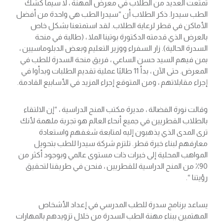
تمتعت العديد من الطلاب في معرض المهنة ، لا سيما كشك
الطب سيدرا. ذكر الطلاب أن “سيدرا الطب هي واحدة من أفضل
الأماكن في قطر لرعاية الطلاب. لقد استمتعنا بشكل خاص
بالعرض الذي قدمته الدكتورة بوتينا الملا ، (طالبة في منحة
السدرة الحالية). زار السفراء ووزير التعليم وبعض الدبلوماسيين ،
بمن فيهم السيد حسن الساعي ، فريق منحة السدرة للطب في
المعرض. حتى الآن ، بدأ 11 طالبًا عملية تقديم الطلبات وبدأوا في
إجراء مقابلاتهم ، ومن المتوقع إجراء المزيد في الأسابيع القادمة.
وقالت نورة الفضالة ، مديرة مكتب المنح الدراسية ، “إن الالتقاء
بالطلاب القطريين في جميع أنحاء العالم هو تجربة ملهمة لأنك
ترى المدى الذي يذهبون إليه لمتابعة شغفهم واستعادة
معارفهم لبناء خبرة قطر. تلتزم شركة سيدرا للطب بتحويل
المواهب المحلية إلى خبرات ذات مستوى عالمي وبوجود أكثر من
90٪ من المنح الدراسية للقطريين ، فنحن في طريقنا لتحقيق
رؤيتنا “.
يساعد برنامج سدرة للطب المدرسي في إعداد الأشخاص
المهتمين ببناء مهنة الطب السدرة من خلال تزويدهم بالمهارات