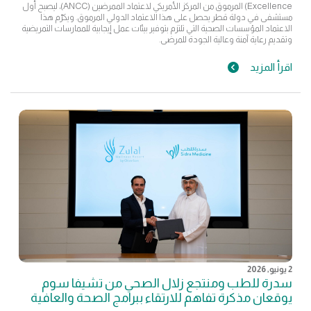
Excellence) المرموق من المركز الأمريكي لاعتماد الممرضين (ANCC)، ليصبح أول
مستشفى في دولة قطر يحصل على هذا الاعتماد الدولي المرموق. ويكرّم هذا
الاعتماد المؤسسات الصحية التي تلتزم بتوفير بيئات عمل إيجابية للممارسات التمريضية
وتقديم رعاية آمنة وعالية الجودة للمرضى.
اقرأ المزيد
2 يونيو, 2026
سدرة للطب ومنتجع زلال الصحي من تشيفا سوم
يوقعان مذكرة تفاهم للارتقاء ببرامج الصحة والعافية