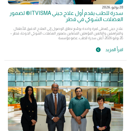
28 يوليو, 2026
سدرة للطب يقدم أول علاج جيني ITVISMA® لضمور
العضلات الشوكي في قطر
علاج جيني يُعطى لمرة واحدة يوسّع نطاق الوصول إلى العلاج الدقيق للأطفال
والمراهقين والبالغين المؤهلين المصابين بضمور العضلات الشوكي الدوحة، قطر –
28 يوليو 2026: أعلن سدرة للطب، عضو مؤسسة
اقرأ المزيد