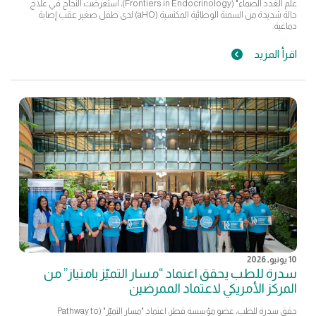
علم الغدد الصماء" (Frontiers in Endocrinology)، استعرضت النجاح في علاج
حالة شديدة من السمنة الوطائية المكتسبة (aHO) لدى طفل صغير عقب إصابة
دماغية.
اقرأ المزيد
10 يونيو, 2026
سدرة للطب يحقق اعتماد “مسار التميّز بامتياز” من
المركز الأمريكي لاعتماد الممرضين
حقق سدرة للطب، عضو مؤسسة قطر، اعتماد "مسار التميّز" (Pathway to