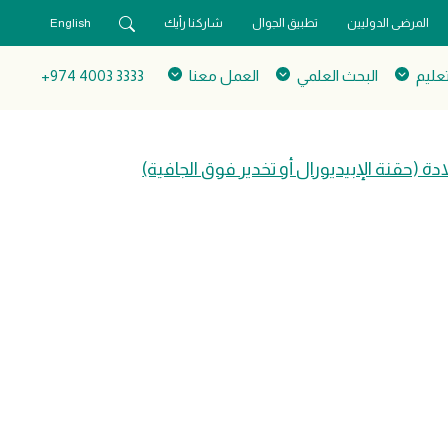
المرضى الدوليين
تطبيق الجوال
شاركنا رأيك
English
تعليم
البحث العلمي
العمل معنا
3333 4003 974+
ادة (حقنة الإبيديورال أو تخدير فوق الجافية)