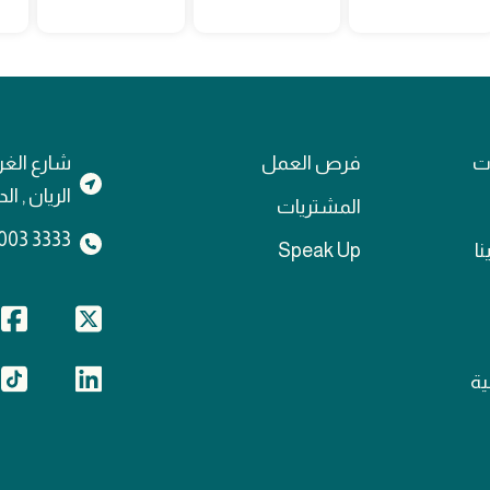
ات
فرص العمل
شارع الغر
الريان , ا
المشتريات
3333 4003 974+
نا
Speak Up
ة