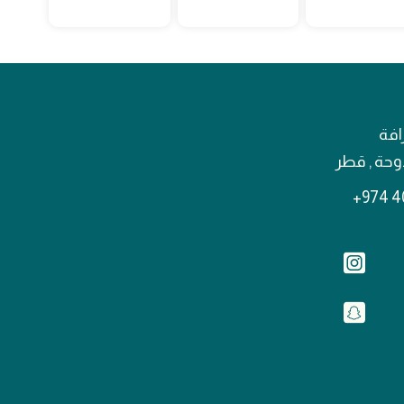
افة
لدوحة , قطر