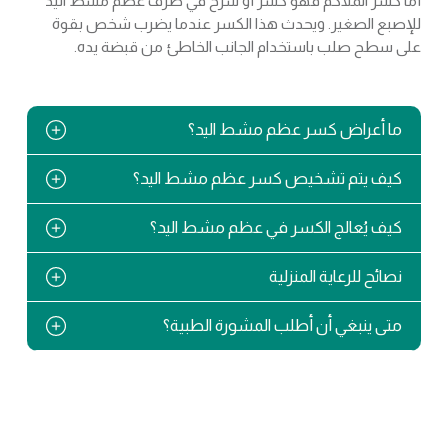
أما كسر الملاكم فهو كسر أو شرخ في طرف عظم مشط اليد
للإصبع الصغير. ويحدث هذا الكسر عندما يضرب شخص بقوة
على سطح صلب باستخدام الجانب الخاطئ من قبضة يده.
ما أعراض كسر عظم مشط اليد؟
كيف يتم تشخيص كسر عظم مشط اليد؟
كيف يُعالج الكسر في عظم مشط اليد؟
نصائح للرعاية المنزلية
متى ينبغي أن أطلب المشورة الطبية؟