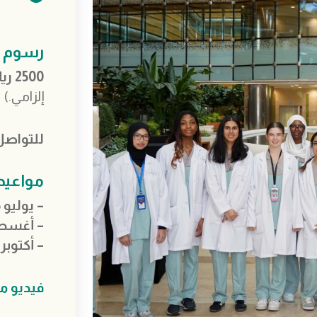
رسوم ا
2500 ريال قطري
إلزامي.)
للتواصل
مواعيد
– يوليو 5-9
– أغسطس 
– أكتوبر 26-29
فيديو ملخ