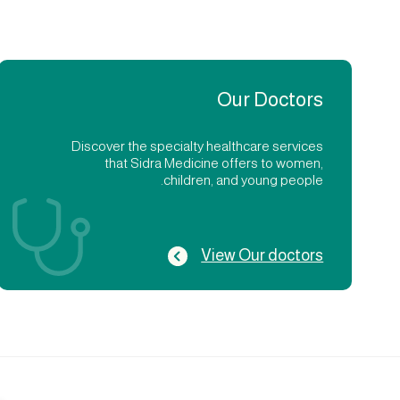
Our Doctors
Discover the specialty healthcare services
that Sidra Medicine offers to women,
children, and young people.
View Our doctors