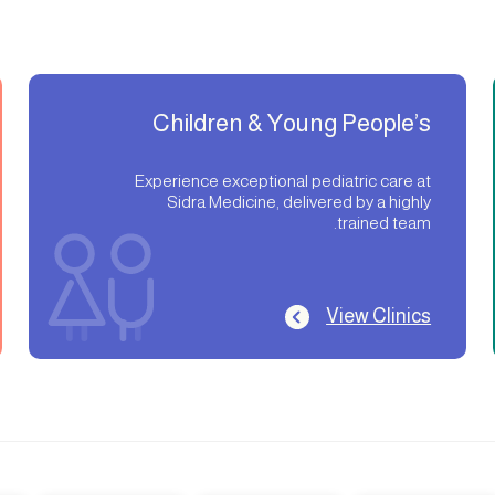
Children & Young People’s
Services
Experience exceptional pediatric care at
Sidra Medicine, delivered by a highly
trained team.
View Clinics