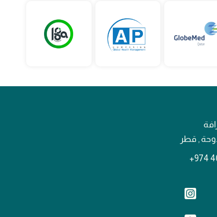
افة
لدوحة , قطر