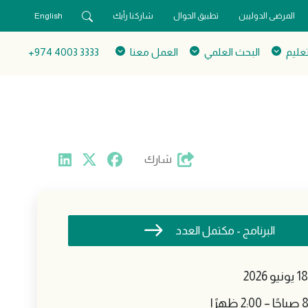
المرضى الدوليين
تطبيق الجوال
شاركنا رأيك
English
تعليم
البحث العلمي
العمل معنا
3333 4003 974+
شارك
البرنامج - مكتمل العدد
 ظهرًا