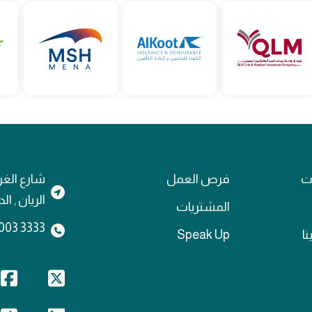
ات
فرص العمل
شارع الغر
الريان , ا
المشتريات
3333 4003 974+
نا
Speak Up