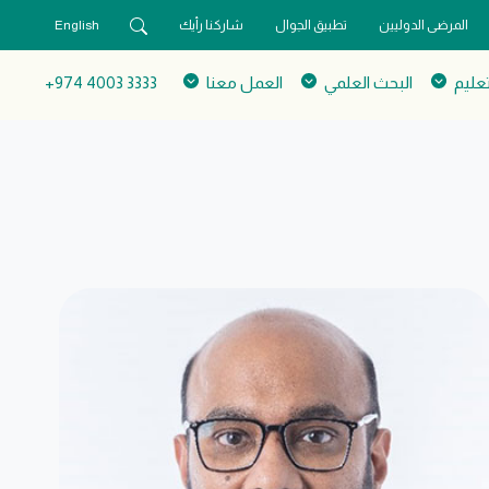
المرضى الدوليين
تطبيق الجوال
شاركنا رأيك
English
تعليم
البحث العلمي
العمل معنا
3333 4003 974+