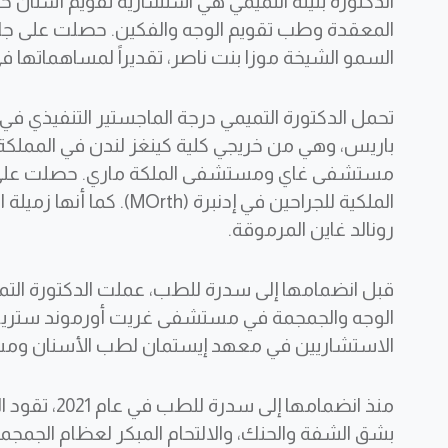
الدكتورة بثينة التميمي هي استشارية تقويم أسنان 
المعقدة وطب تقويم الوجه والفكين. حصلت على جائ
السمو الشيخة موزا بنت ناصر، تقديراً لمساهماتها في
باريس، وهي من خريجي كلية كينغز لندن في المملكة ا
مستشفى غاي ومستشفى الملكة ماري. حصلت على درج
الملكية للجراحين في إدنبرة
رونالد غاين المرموقة.
قبل انضمامها إلى سدرة للطب، عملت الدكتورة الت
الوجه والجمجمة في مستشفى غريت أورموند ستريت في ل
الاستشاريين في معهد إيستمان لطب الأسنان و
منذ انضمامها
بشق الشفة والحنك، والالتحام المبكر لعظام الجمجمة 