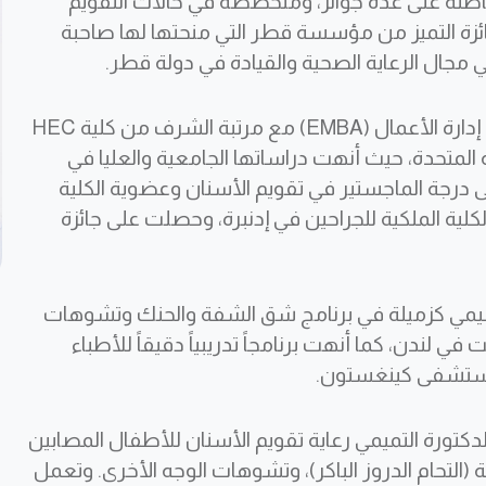
حاصلة على عدة جوائز، ومتخصصة في حالات التقويم
زة التميز من مؤسسة قطر التي منحتها لها صاحبة
 مجال الرعاية الصحية والقيادة في دولة قطر.
تحمل الدكتورة التميمي درجة الماجستير التنفيذي في إدارة الأعمال (EMBA) مع مرتبة الشرف من كلية HEC
لمتحدة، حيث أنهت دراساتها الجامعية والعليا في
ة الماجستير في تقويم الأسنان وعضوية الكلية
 (MOrth). كما أنها زميلة الكلية الملكية للجراحين في إدنبرة، وحصلت على جائزة
ميمي كزميلة في برنامج شق الشفة والحنك وتشوهات
ندن، كما أنهت برنامجاً تدريبياً دقيقاً للأطباء
مستشفى كينغستون.
 إلى سدرة للطب في عام 2021، تقود الدكتورة التميمي رعاية تقويم الأسنان للأطفال المصابين
(التحام الدروز الباكر)، وتشوهات الوجه الأخرى. وتعمل