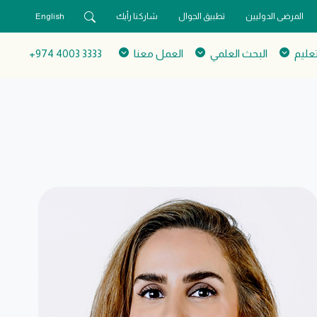
المرضى الدوليين
تطبيق الجوال
شاركنا رأيك
English
تعليم
البحث العلمي
العمل معنا
3333 4003 974+