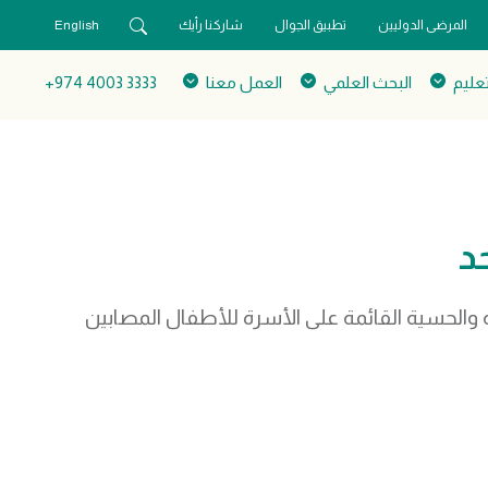
المرضى الدوليين
تطبيق الجوال
شاركنا رأيك
English
تعليم
البحث العلمي
العمل معنا
3333 4003 974+
د
ة والحسية القائمة على الأسرة للأطفال المصابين