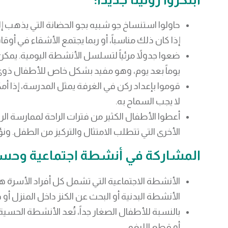
حاولوا استنساخ جو شبيه بجو الحضانة التي يذهب إليه
إذا كان ذلك مناسباً، أو ربما يجتمع الأشقاء في أوق
ضعوا جدولاً مرئياً لتسلسل الأنشطة اليومية. يمكن
يوماً بعد يوم، وهو مفيد بشكل خاص للأطفال ذوي 
قوموا بإعداد ركن في الغرفة يمثل المدرسة، إذا 
لا يجب السماح به.
أعطوا الأطفال الكثير من فترات الراحة لممارسة ال
الأخرى التي تتطلب الامتثال والتركيز من الطفل. 
المشاركة في أنشطة اجتماعية وحسي
الأنشطة الاجتماعية التي تشمل كل أفراد الأسرة 
الأنشطة البدنية أو البحث عن الكنز داخل المنزل أو في الحديقة؛ العبوا لعبة “عروستي” (I Spy) أ
بالنسبة للأطفال الصغار جداً، تُعد الأنشطة الحسي
أو قطع الليغو.