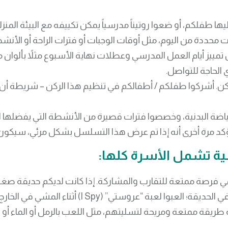
ا طفلكم، أو ضعوا روتيناً مدرسياً يمكن تكييفه مع البيئة المنزل
ات محددة من اليوم، مثل أوقات الوجبات أو فترات الراحة أو الأنشط
 تمييز أيام العمل المدرسي وعطلات نهاية الأسبوع مثلاً بألوان
الحاجة للتواصل.
أمكن. أشركوا طفلكم / أطفالكم في تنظيم هذا الركن – شريطة أ
رياضة البدنية، وخصصوا فترات قصيرة من الأنشطة التي يفضلها ا
ونؤكد مرة أخرى أنه إذا تم عرض هذا التسلسل بشكل مرئي، سيكو
ة تشمل الأسرة كلها:
هي فرصة ممتعة للتقارب والمشاركة. إذا كانت لديكم حديقة صغ
ثناء المشي في الخارج أو مارسوا ركوب الدراجة، إذا كان ذلك آمناً.
ة طريقة ممتعة ومريحة لتسليتهم، مثل اللعب بالرمل أو الماء أو