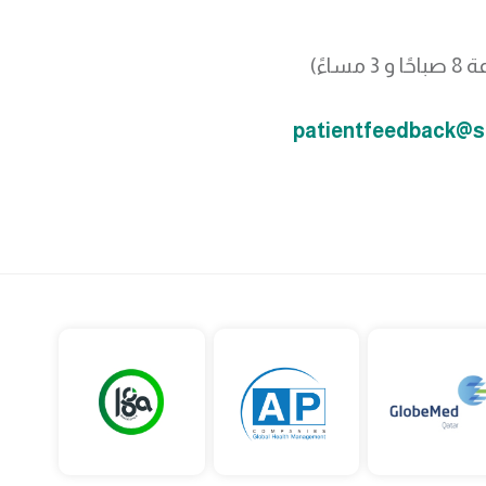
اءً)
patientfeedback@s