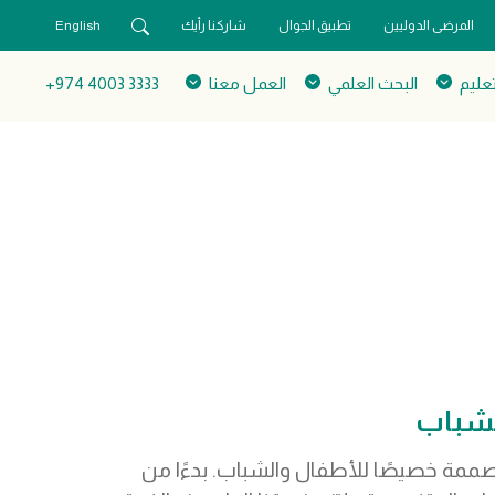
المرضى الدوليين
تطبيق الجوال
شاركنا رأيك
English
تعليم
البحث العلمي
العمل معنا
3333 4003 974+
لشباب
صممة خصيصًا للأطفال والشباب. بدءًا من