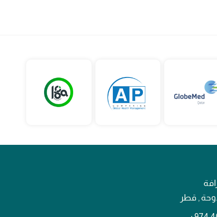
افة
لدوحة , قطر