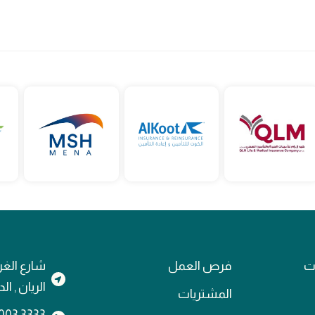
ات
فرص العمل
شارع الغر
الريان , ا
المشتريات
3333 4003 974+