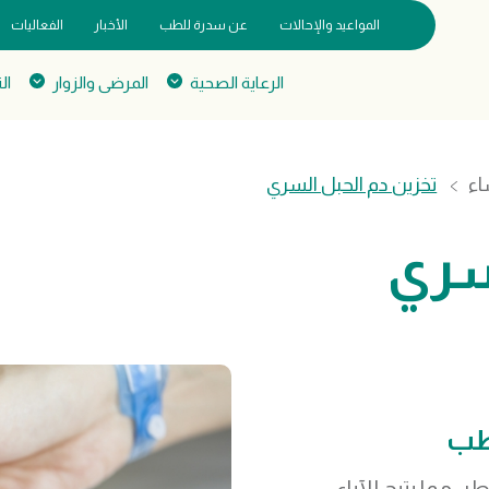
المواعيد والإحالات
عن سدرة للطب
الأخبار
الفعاليات
الرعاية الصحية
المرضى والزوار
ال
اء
تخزين دم الحبل السري
سري
طب
 مما يتيح للآباء