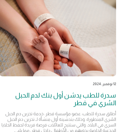
12 نوفمبر, 2024
سدرة للطب يدشن أول بنك لدم الحبل
السُري في قطر
أطلق سدرة للطب، عضو مؤسسة قطر، خدمة تخزين دم الحبل
السُري المتطورة، وذلك بتدشينه أول منشأة لـ تخزين دم الحبل
السري في البلاد، والتي ستتيح للعائلات فرصة فريدة لحفظ الخلايا
الجذعية الخاصة بذويهم من الأطفال داخل قطر، مما يلبي