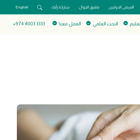
المرضى الدوليين
تطبيق الجوال
شاركنا رأيك
English
تعليم
البحث العلمي
العمل معنا
3333 4003 974+